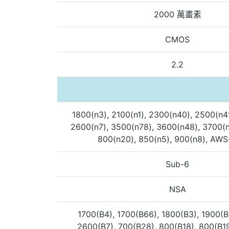
2000 萬畫素
CMOS
2.2
1800(n3), 2100(n1), 2300(n40), 2500(n4
2600(n7), 3500(n78), 3600(n48), 3700(n
800(n20), 850(n5), 900(n8), AWS
Sub-6
NSA
1700(B4), 1700(B66), 1800(B3), 1900(B
2600(B7), 700(B28), 800(B18), 800(B19