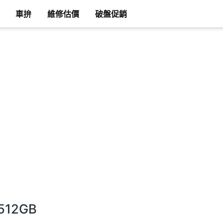
車拚
維修估價
破盤促銷
512GB