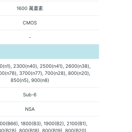
1600 萬畫素
CMOS
-
0(n1), 2300(n40), 2500(n41), 2600(n38),
00(n78), 3700(n77), 700(n28), 800(n20),
850(n5), 900(n8)
Sub-6
NSA
00(B66), 1800(B3), 1900(B2), 2100(B1),
00(B28), 800(B18), 800(B19), 800(B20),