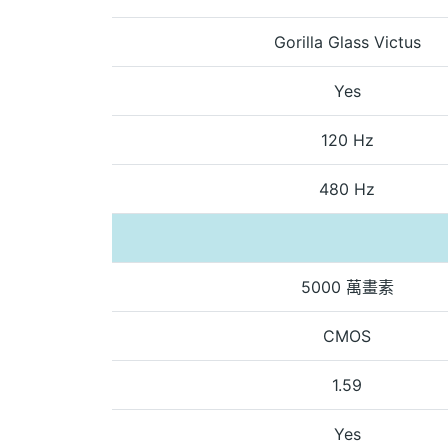
Gorilla Glass Victus
Yes
120 Hz
480 Hz
5000 萬畫素
CMOS
1.59
Yes