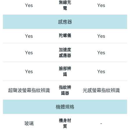
無線充
Yes
Yes
電
感應器
Yes
陀螺儀
Yes
加速度
Yes
Yes
感應器
臉部辨
Yes
Yes
識
指紋辨
超聲波螢幕指紋辨識
光感螢幕指紋辨識
識器
機體規格
機身材
玻璃
-
質