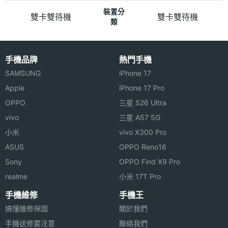
裝置分
雙卡雙待機
雙卡雙待機
類
手機品牌
熱門手機
SAMSUNG
iPhone 17
Apple
iPhone 17 Pro
OPPO
三星 S26 Ultra
vivo
三星 A57 5G
小米
vivo X300 Pro
ASUS
OPPO Reno16
Sony
OPPO Find X9 Pro
realme
小米 17T Pro
手機維修
手機王
搞懂維修保固
關於我們
手機送修要注意
聯絡我們