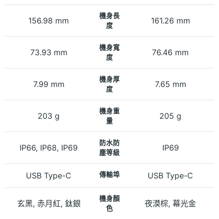
機身長
156.98 mm
161.26 mm
度
機身寬
73.93 mm
76.46 mm
度
機身厚
7.99 mm
7.65 mm
度
機身重
203 g
205 g
量
防水防
IP66, IP68, IP69
IP69
塵等級
USB Type-C
傳輸埠
USB Type-C
機身顏
玄黑, 赤月紅, 鈦銀
夜漠棕, 幕光金
色