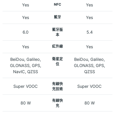
Yes
NFC
Yes
Yes
藍牙
Yes
藍牙版
6.0
5.4
本
Yes
紅外線
Yes
BeiDou, Galileo,
衛星定
BeiDou, Galileo,
位
GLONASS, GPS,
GLONASS, GPS,
NavIC, QZSS
QZSS
有線快
Super VOOC
Super VOOC
充技術
有線快
80 W
80 W
充