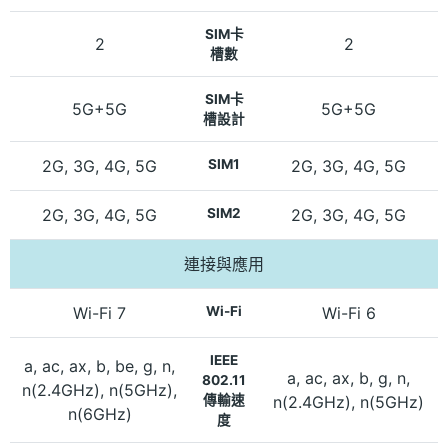
SIM卡
2
2
槽數
SIM卡
5G+5G
5G+5G
槽設計
2G, 3G, 4G, 5G
SIM1
2G, 3G, 4G, 5G
2G, 3G, 4G, 5G
SIM2
2G, 3G, 4G, 5G
連接與應用
Wi-Fi 7
Wi-Fi
Wi-Fi 6
IEEE
a, ac, ax, b, be, g, n,
a, ac, ax, b, g, n,
802.11
n(2.4GHz), n(5GHz),
傳輸速
n(2.4GHz), n(5GHz)
n(6GHz)
度