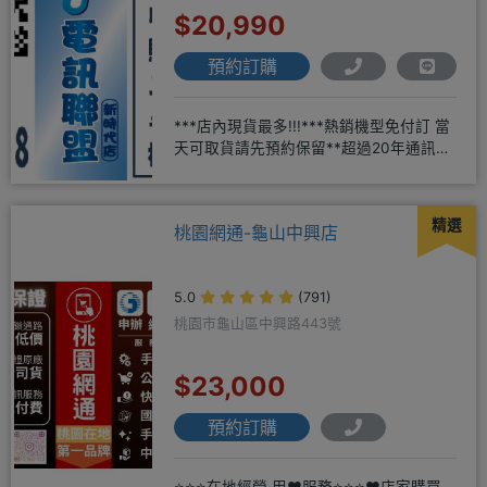
$20,990
預約訂購
***店內現貨最多!!!***熱銷機型免付訂 當
天可取貨請先預約保留**超過20年通訊經
驗2001年起
精選
桃園網通-龜山中興店
5.0
(791)
桃園市龜山區中興路443號
$23,000
預約訂購