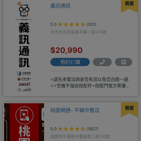
精選
義訊通訊
5.0
(351)
台中市北屯區昌平路一段274號
$20,990
預約訂購
⭐請先來電洽詢是否有貨以免您白跑一趟
⭐⭐空機不強迫搭配件⭐搭配門號方案優惠
更多⭐⭐手機加購滿版玻璃貼+
精選
桃園網通- 平鎮中豐店
5.0
(1627)
桃園市平鎮區中豐南勢二段116號