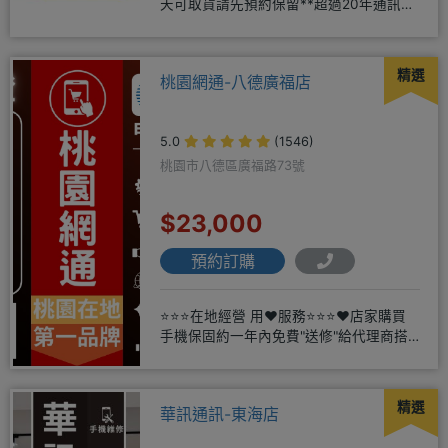
天可取貨請先預約保留**超過20年通訊經
驗2001年起
精選
桃園網通-八德廣福店
5.0
(1546)
桃園市八德區廣福路73號
$23,000
預約訂購
⭐⭐⭐在地經營 用❤️服務⭐⭐⭐❤️店家購買
手機保固約一年內免費"送修"給代理商搭
配門號再享高額折扣，
精選
華訊通訊-東海店