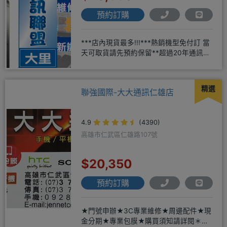
預約訂購
***店內現貨最多!!!***熱銷機型免付訂 當
天可取貨請先預約保留**超過20年通訊經
驗2001年起
精選
聯強國際-大大通訊仁雄店
4.9
(4390)
高雄市仁武區仁雄路107號
$20,350
預約訂購
★門號申辦★3C專業維修★周邊配件★現
金分期★專業包膜★購買須知請詳閱＊來