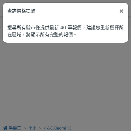
×
查詢價格提醒
找品牌
新聞
車拚
維修估價
搜尋所有縣市僅提供最新 40 筆報價，建議您重新選擇所
在區域，將顯示所有完整的報價。
手機王
小米
小米 Xiaomi 13