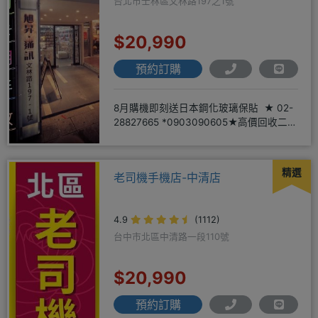
台北市士林區文林路197之1號
$20,990
預約訂購
8月購機即刻送日本鋼化玻璃保貼 ★ 02-
28827665 *0903090605★高價回收二手
機
精選
老司機手機店-中清店
4.9
(1112)
台中市北區中清路一段110號
$20,990
預約訂購