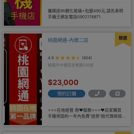
攜碼送9h鋼化玻璃⭐包膜490元,請先表明
手機王網友電話0902176871
精選
桃園網通-內壢二店
4.9
(904)
桃園市中壢區忠孝路108號
$23,000
預約訂購
⭐⭐⭐在地經營 用❤️服務⭐⭐⭐❤️店家購買
手機保固約一年內免費"送修"給代理商搭
配門號再享高額折扣，