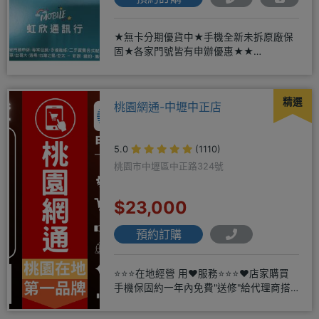
★無卡分期優貨中★手機全新未拆原廠保
固★各家門號皆有申辦優惠★★
賴:@913mrrsk
精選
桃園網通-中壢中正店
5.0
(1110)
桃園市中壢區中正路324號
$23,000
預約訂購
⭐⭐⭐在地經營 用❤️服務⭐⭐⭐❤️店家購買
手機保固約一年內免費"送修"給代理商搭
配門號再享高額折扣，