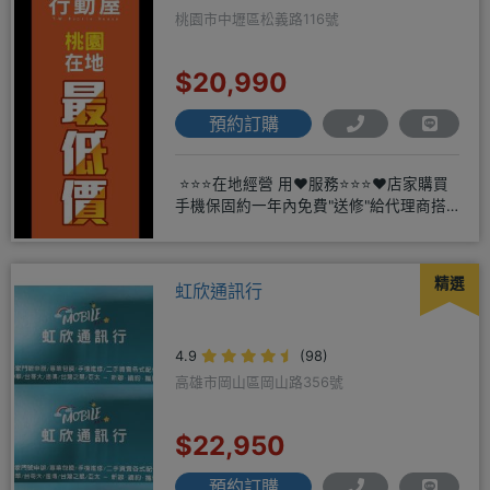
桃園市中壢區松義路116號
$20,990
預約訂購
⭐⭐⭐在地經營 用❤️服務⭐⭐⭐❤️店家購買
手機保固約一年內免費"送修"給代理商搭
配門號再享高額折扣
精選
虹欣通訊行
4.9
(98)
高雄市岡山區岡山路356號
$22,950
預約訂購