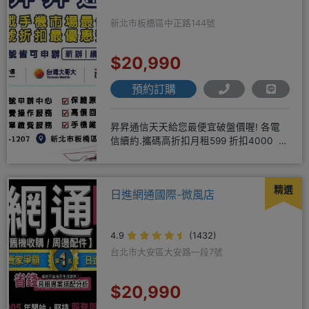
新北市板橋區中正路144號
$20,990
預約訂購
昇昇通信天天給您最便宜破盤價喔! 各電
信續約.攜碼高折扣月租599 折扣4000 月
租799 折扣7
精選
日進網通國際-微風店
4.9
(1432)
台北市大安區大安路一段7號
$20,990