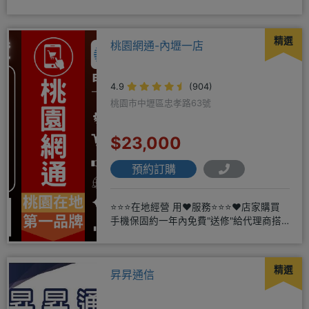
店辦理搭配門號，打卡贈好禮
精選
桃園網通-內壢一店
4.9
(904)
桃園市中壢區忠孝路63號
$23,000
預約訂購
⭐⭐⭐在地經營 用❤️服務⭐⭐⭐❤️店家購買
手機保固約一年內免費"送修"給代理商搭
配門號再享高額折扣，
精選
昇昇通信