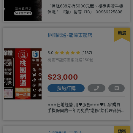
〝月租688元折5000元起、攜碼再贈手機
保險 〞『賴』搜尋『ID』:00966225898
精選
桃園網通-龍潭東龍店
5.0
(1187)
桃園市龍潭區東龍路250號
$23,000
預約訂購
⭐⭐⭐在地經營 用❤️服務⭐⭐⭐❤️店家購買
手機保固約一年內免費"送修"給代理商搭
配門號再享高額折扣，
精選