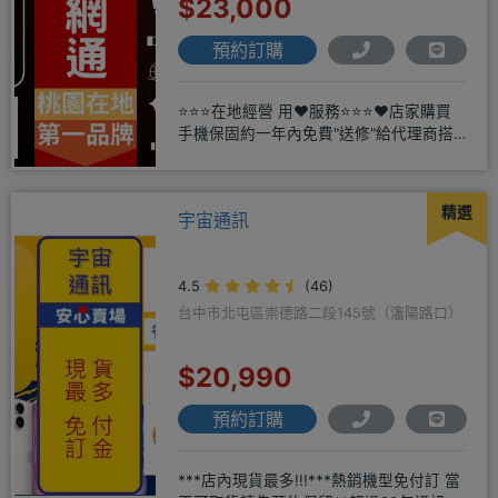
$23,000
預約訂購
⭐⭐⭐在地經營 用❤️服務⭐⭐⭐❤️店家購買
手機保固約一年內免費"送修"給代理商搭
配門號再享高額折扣，
精選
宇宙通訊
4.5
(46)
台中市北屯區崇德路二段145號（瀋陽路口）
$20,990
預約訂購
***店內現貨最多!!!***熱銷機型免付訂 當