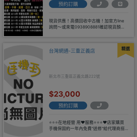
預約訂購
現貨供應！高價回收中古機！加官方line
詢問～或來電0938908881確認現貨顏色
時~請先告知手機王
精選
台灣網通-三重正義店
新北市三重區正義北路222號
$23,000
預約訂購
⭐⭐⭐在地經營 用❤️服務⭐⭐⭐❤️店家購買
手機保固約一年內免費"送修"給代理商搭
配門號再享高額折扣，