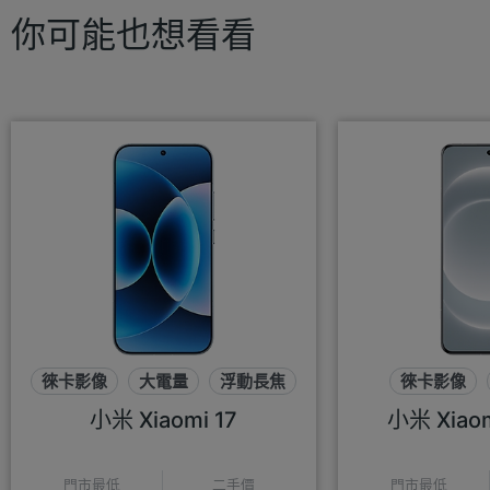
你可能也想看看
徠卡影像
大電量
浮動長焦
徠卡影像
可變
小米 Xiaomi 17
小米 Xiaomi
門市最低
二手價
門市最低