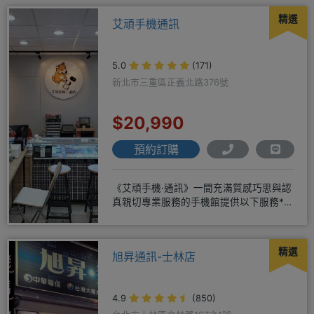
精選
艾頑手機通訊
5.0
(171)
新北市三重區正義北路376號
$20,990
預約訂購
《艾頑手機·通訊》一間充滿質感巧思與認
真親切專業服務的手機館提供以下服務*免
卡/無卡/手機/3C產品/
精選
旭昇通訊-士林店
4.9
(850)