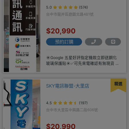
5.0
(574)
台中市龍井區遊園北路481號
$20,990
預約訂購
☀️Google 五星好評指定機款立即送鋼化
玻璃保護貼☀️✅可先來電確認有無現貨 ☎️
04-2631
精選
SKY電訊聯盟-大里店
4.5
(197)
台中市大里區中興路二段606號
$20,990