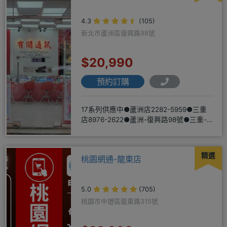
4.3
(105)
新北市蘆洲區復興路98號
$20,990
預約訂購
17系列供應中●蘆洲店2282-5959●三重
店8976-2622●蘆洲-復興路98號●三重-
三和路二
精選
桃園網通-龍東店
5.0
(705)
桃園市中壢區龍東路315號