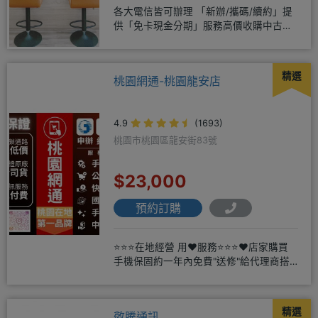
各大電信皆可辦理 「新辦/攜碼/續約」提
供「免卡現金分期」服務高價收購中古機
♥️只要來緯穎 保證你上癮
精選
桃園網通-桃園龍安店
4.9
(1693)
桃園市桃園區龍安街83號
$23,000
預約訂購
⭐⭐⭐在地經營 用❤️服務⭐⭐⭐❤️店家購買
手機保固約一年內免費"送修"給代理商搭
配門號再享高額折扣，
精選
敬騰通訊