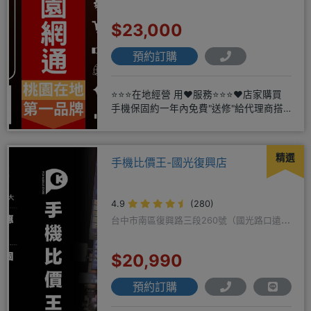
$23,000
預約訂購
⭐⭐⭐在地經營 用❤️服務⭐⭐⭐❤️店家購買
手機保固約一年內免費"送修"給代理商搭
配門號再享高額折扣，
精選
手機比價王-國光復興店
4.9
(280)
台中市南區復興路三段260號（國光路口遠傳
隔壁）
$20,990
預約訂購