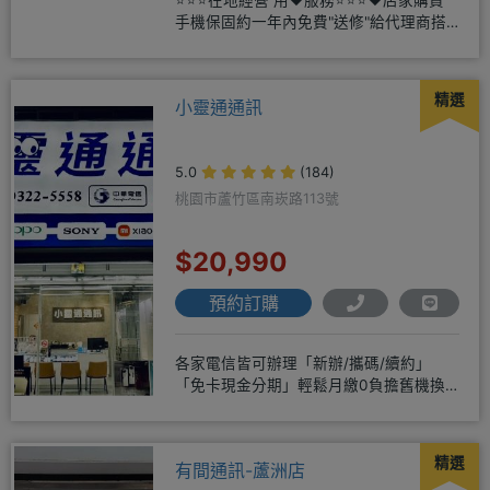
⭐⭐⭐在地經營 用❤️服務⭐⭐⭐❤️店家購買
手機保固約一年內免費"送修"給代理商搭
配門號再享高額折扣，
精選
小靈通通訊
5.0
(184)
桃園市蘆竹區南崁路113號
$20,990
預約訂購
各家電信皆可辦理「新辦/攜碼/續約」
「免卡現金分期」輕鬆月繳0負擔舊機換
新機馬上折抵，高價收購用心經營
精選
有間通訊-蘆洲店