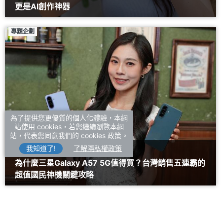
更是AI創作神器
專題企劃
為了提供您更優質的個人化體驗，本網
站使用 cookies，若您繼續瀏覽本網
站，代表您同意我們的 cookies 政策。
我知道了!
了解隱私權政策
#SAMSUNG三星
#A57
為什麼三星Galaxy A57 5G值得買？台灣銷售五連霸的
超值國民神機關鍵攻略