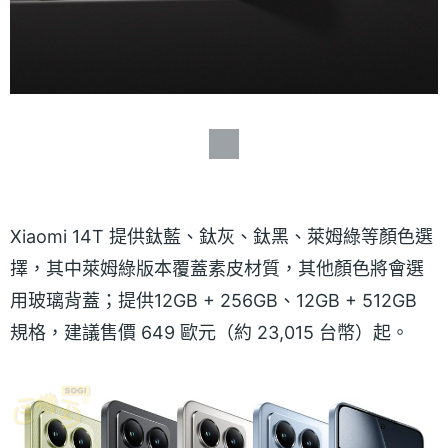
Xiaomi 14T 提供鈦藍、鈦灰、鈦黑、萊姆綠等顏色選
擇，其中萊姆綠版本覆蓋素皮材質，其他顏色將會選
用玻璃背蓋；提供12GB + 256GB、12GB + 512GB
規格，建議售價 649 歐元（約 23,015 台幣）起。