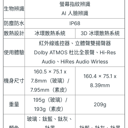
螢幕指紋辨識
生物辨識
AI 人臉辨識
防塵防水
IP68
散熱設計
冰環散熱系統
3D 冰環散熱系統
紅外線遙控器、立體聲雙揚聲器
使用體驗
Dolby ATMOS 杜比全景聲、Hi-Res
Audio、HiRes Audio Wirless
160.5 x 75.1 x
160.4 x 75.1 x
機身尺寸
7.8mm（玻璃）/
8.39mm
7.95mm（素皮）
195g（玻璃）/
重量
209g
193g（素皮）
玻璃：鈦藍、鈦灰、