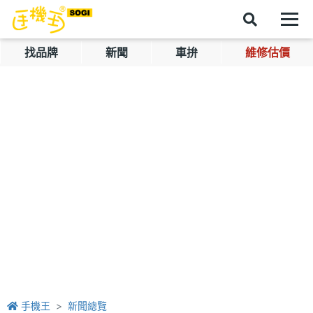
找品牌
新聞
車拚
維修估價
手機王
新聞總覽