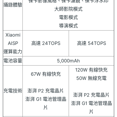
徠卡影像風格、徠卡濾鏡、徠卡浮水印
攝錄體驗
大師影院模式
電影模式
導演模式
Xiaomi
AISP
高達 24TOPS
高達 54TOPS
運算能力
電池容量
5,000mAh
120W 有線快充
67W 有線快充
50W 無線充電
充電技術
澎湃 P2 充電晶片
澎湃 P2 充電晶片
澎湃 G1 電池管理晶
澎湃 G1 電池管理晶
片
片