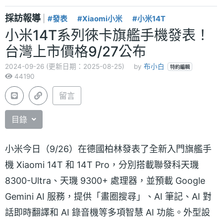
採訪報導
|
#發表
#Xiaomi小米
#小米14T
小米14T系列徠卡旗艦手機發表！
台灣上市價格9/27公布
2024-09-26 (更新日期：2025-08-25)
by
布小白
特約編輯
44190
留言
目錄
小米今日（9/26）在德國柏林發表了全新入門旗艦手
機 Xiaomi 14T 和 14T Pro，分別搭載聯發科天璣
8300-Ultra、天璣 9300+ 處理器，並預載 Google
Gemini AI 服務，提供「畫圈搜尋」、AI 筆記、AI 對
話即時翻譯和 AI 錄音機等多項智慧 AI 功能。外型設