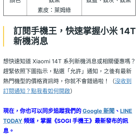
顏色
鈦黑
鈦藍、鈦灰、鈦黑
素皮：萊姆綠
訂閱手機王，快速掌握小米 14T
新機消息
想快速知道 Xiaomi 14T 系列新機消息或相關優惠嗎？
趕緊依照下圖指示，點選「允許」通知，之後有最新
熱門機型的價格資訊時，你就不會錯過啦！（
沒收到
訂閱通知？點我看如何開啟
）
現在，你也可以同步追蹤我們的
Google 新聞
、
LINE
TODAY
頻道，掌握《SOGI 手機王》最新發布的訊
息。