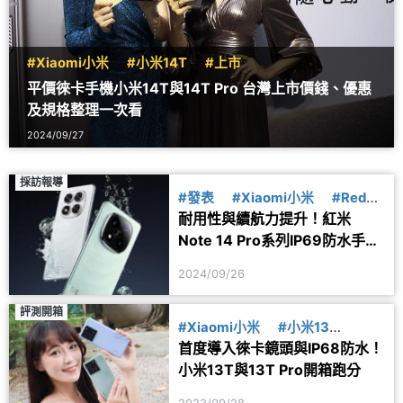
#Xiaomi小米
#小米14T
#上市
平價徠卡手機小米14T與14T Pro 台灣上市價錢、優惠
及規格整理一次看
2024/09/27
採訪報導
#發表
#Xiaomi小米
#Redmi
耐用性與續航力提升！紅米
紅米
Note 14 Pro系列IP69防水手機
發表
2024/09/26
評測開箱
#Xiaomi小米
#小米13
首度導入徠卡鏡頭與IP68防水！
#MediaTek聯發科
#徠卡
小米13T與13T Pro開箱跑分