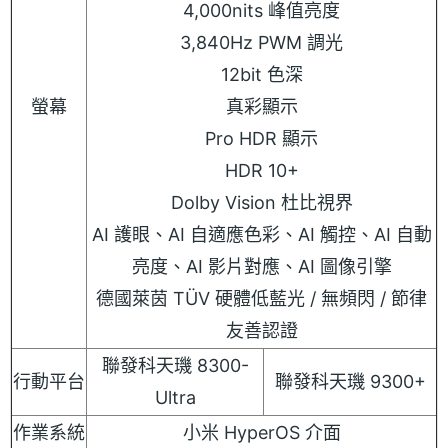
4,000nits 峰值亮度
3,840Hz PWM 調光
12bit 色深
螢幕
真彩顯示
Pro HDR 顯示
HDR 10+
Dolby Vision 杜比視界
AI 護眼、AI 自適應色彩、AI 觸控、AI 自動
亮度、AI 影片對應、AI 圖像引擎
德國萊茵 TÜV 硬體低藍光 / 無頻閃 / 節律
友善認證
聯發科天璣 8300-
行動平台
聯發科天璣 9300+
Ultra
作業系統
小米 HyperOS 介面