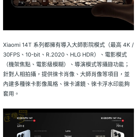
Xiaomi 14T 系列都擁有導入大師影院模式（最高 4K /
30FPS、10-bit、R.2020、HLG HDR）、電影模式
（機架焦點、電影級模糊）、導演模式等攝錄功能；
針對人相拍攝，提供徠卡肖像、大師肖像等項目，並
內建多種徠卡影像風格、徠卡濾鏡、徠卡浮水印能夠
套用。