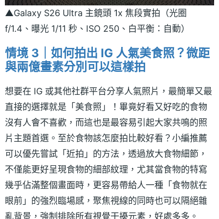
▲Galaxy S26 Ultra 主鏡頭 1x 焦段實拍（光圈
f/1.4、曝光 1/11 秒、ISO 250、白平衡：自動）
情境 3｜如何拍出 IG 人氣美食照？微距
與兩億畫素分別可以這樣拍
想要在 IG 或其他社群平台分享人氣照片，最簡單又最
直接的選擇就是「美食照」！畢竟好看又好吃的食物
沒有人會不喜歡，而這也是最容易引起大家共鳴的照
片主題首選。至於食物該怎麼拍比較好看？小編推薦
可以優先嘗試「近拍」的方法，透過放大食物細節，
不僅能更好呈現食物的細部紋理，尤其當食物的特寫
幾乎佔滿整個畫面時，更容易帶給人一種「食物就在
眼前」的強烈臨場感，聚焦視線的同時也可以隔絕雜
亂背景，強制排除所有視覺干擾元素，好處多多。