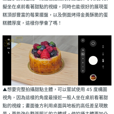
擬坐在桌前看著甜點的視線，同時也能很好的展現蛋
糕頂部豐富的莓果擺盤，以及側面烤得金黃酥脆的蛋
糕體厚度，這樣你學會了嗎！
▲想要完整拍攝甜點主體，可以嘗試使用 45 度構圖
視角，因為這樣的角度最接近一般人坐在桌前看著甜
點的視線；畫面後方利用桌面與地板的高低差呈現散
景，更能強化整張照片的立體感，使拍攝主體更加凸