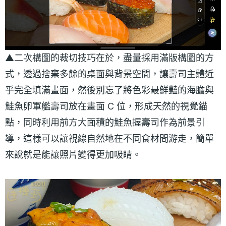
▲二次構圖的裁切技巧在於，盡量採用滿版構圖的方
式，透過捨棄多餘的桌面與背景空間，讓壽司主體近
乎完全填滿畫面，然後別忘了將色彩最鮮豔的海膽與
鮭魚卵軍艦壽司放在畫面 C 位，形成天然的視覺錨
點，同時利用前方大面積的鮭魚握壽司作為前景引
導，這樣可以讓視線自然地在不同食材間游走，簡單
來說就是能讓照片變得更加吸睛。