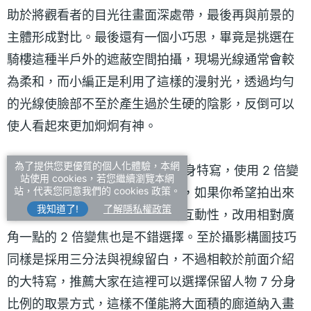
助於將觀看者的目光往畫面深處帶，最後再與前景的
主體形成對比。最後還有一個小巧思，畢竟是挑選在
騎樓這種半戶外的遮蔽空間拍攝，現場光線通常會較
為柔和，而小編正是利用了這樣的漫射光，透過均勻
的光線使臉部不至於產生過於生硬的陰影，反倒可以
使人看起來更加炯炯有神。
為了提供您更優質的個人化體驗，本網
而有別於 5 倍長焦鏡頭的人像半身特寫，使用 2 倍變
站使用 cookies，若您繼續瀏覽本網
站，代表您同意我們的 cookies 政策。
焦拍攝可以帶入更多的環境元素，如果你希望拍出來
我知道了!
了解隱私權政策
的效果是更加凸顯人物與環境的互動性，改用相對廣
角一點的 2 倍變焦也是不錯選擇。至於攝影構圖技巧
同樣是採用三分法與視線留白，不過相較於前面介紹
的大特寫，推薦大家在這裡可以選擇保留人物 7 分身
比例的取景方式，這樣不僅能將大面積的廊道納入畫