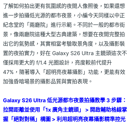
了解如何拍出更有氛圍感的夜間人像照後，如果還想
進一步拍攝低光源的都市夜景，小編今天同樣以中正
紀念堂的「兩廳院」進行示範。不同於一般的都市街
景，像兩廳院這種大型古典建築，想要在夜間完整拍
出它的氣勢感，其實相當考驗取景角度，以及攝影裝
置的夜拍實力，好在 Galaxy S26 Ultra 主鏡頭這次不
僅採用更大的 f/1.4 光圈設計，亮度較前代提升
47%，隨著導入「超明亮夜幕攝影」功能，更能有效
加強昏暗場景的攝影品質與實拍表現。
Galaxy S26 Ultra 低光源都市夜景拍攝教學 3 步驟：
拉開距離並使用「1x 廣角主鏡頭」 > 開啟輔助格線掌
握「絕對對稱」構圖 > 利用超明亮夜幕攝影精準控光