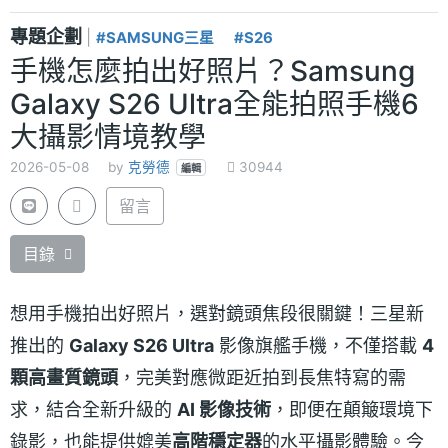
專題企劃
|
#SAMSUNG三星
#S26
手機怎麼拍出好照片？Samsung
Galaxy S26 Ultra全能拍照手機6
大攝影情境教學
2026-05-08
by
克勞德
30944
編輯
留言
目錄
想用手機拍出好照片，選對鏡頭焦段很關鍵！三星新
推出的
Galaxy S26 Ultra
影像旗艦手機，不僅搭載
4
顆高畫質鏡頭
，完美對應微距近拍到長焦特寫的需
求，結合全新升級的
AI 影像技術
，即便在顛簸環境下
錄影，也能提供媲美
高階穩定器
的水平攝影體驗。今