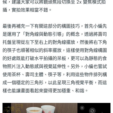
候，建議大家可以將鏡頭焦段切換至 2x 變焦模式拍
攝，實拍效果相當不錯。
最後再補充一下有關這部分的構圖技巧，首先小編先
是運用了「對角線與動態引導」的概念，透過將壽司
托盤呈現從左下至右上的對角線擺放，然後將右下角
的筷子也順著相似的斜率擺放，這樣使用對角線構圖
的好處既能打破水平拍攝的呆板，更可以為靜態的食
物照片注入動態感與視覺延伸性。另外，小編也嘗試
使用茶杯、壽司主體、筷子等，利用這些物件排列構
成一個穩定的三角形，以此呈現三角視覺平衡，而這
樣也能讓畫面看起來變得更加穩重、和諧。