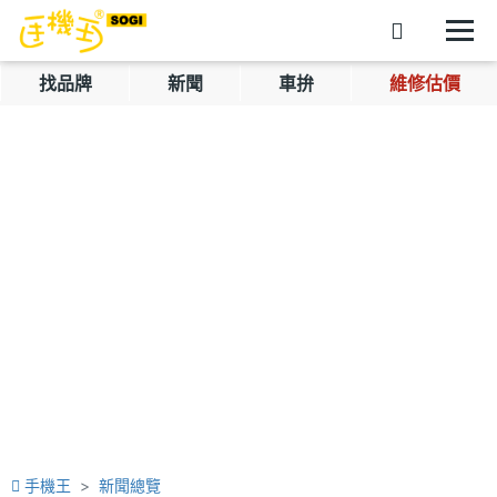
找品牌
新聞
車拚
維修估價
手機王
新聞總覽