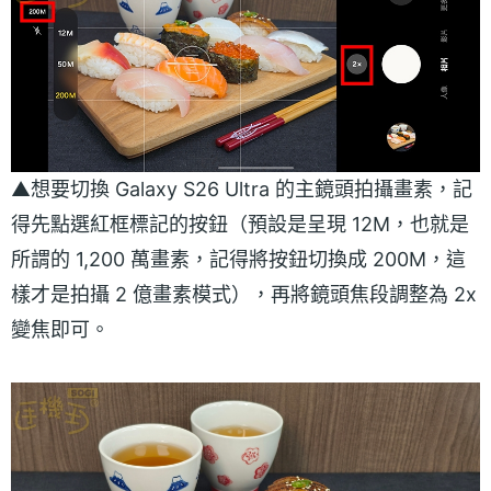
▲想要切換 Galaxy S26 Ultra 的主鏡頭拍攝畫素，記
得先點選紅框標記的按鈕（預設是呈現 12M，也就是
所謂的 1,200 萬畫素，記得將按鈕切換成 200M，這
樣才是拍攝 2 億畫素模式），再將鏡頭焦段調整為 2x
變焦即可。