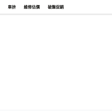
車拚
維修估價
破盤促銷