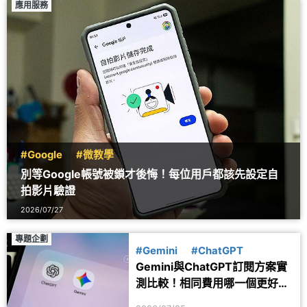
應用服務
#Google
#微教學
別等Google帳號被鎖才後悔！每位用戶都該先設定自
拍影片驗證
2026/07/27
專題企劃
#Gemini
#ChatGPT
Gemini與ChatGPT訂閱方案實
測比較！相同費用哪一個更好
用？