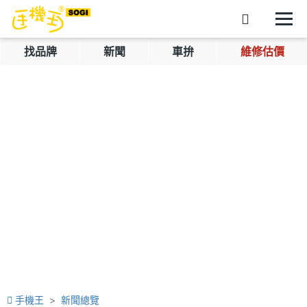
找品牌
新聞
車拚
維修估價
手機王
新聞總覽