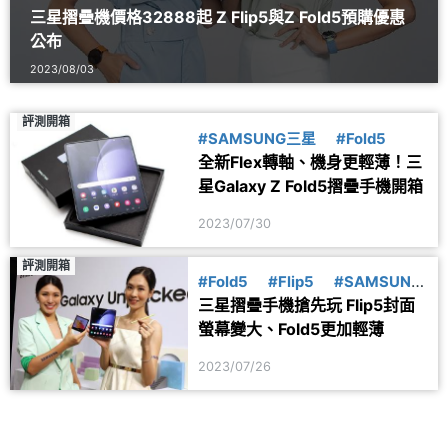
三星摺疊機價格32888起 Z Flip5與Z Fold5預購優惠
公布
2023/08/03
評測開箱
#SAMSUNG三星
#Fold5
全新Flex轉軸、機身更輕薄！三
星Galaxy Z Fold5摺疊手機開箱
2023/07/30
評測開箱
#Fold5
#Flip5
#SAMSUNG
三星摺疊手機搶先玩 Flip5封面
三星
#發表
螢幕變大、Fold5更加輕薄
2023/07/26