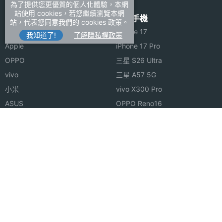
為了提供您更優質的個人化體驗，本網
站使用 cookies，若您繼續瀏覽本網
手機品牌
熱門手機
站，代表您同意我們的 cookies 政策。
SAMSUNG
iPhone 17
我知道了!
了解隱私權政策
Apple
iPhone 17 Pro
OPPO
三星 S26 Ultra
vivo
三星 A57 5G
小米
vivo X300 Pro
ASUS
OPPO Reno16
Sony
OPPO Find X9 Pro
realme
小米 17T Pro
手機維修
手機王
搞懂維修保固
關於我們
手機送修要注意
聯絡我們
手機泡水怎麼救
隱私權政策
安卓手機重置
智慧財產權聲明
蘋果安卓跳槽
FB登入問題