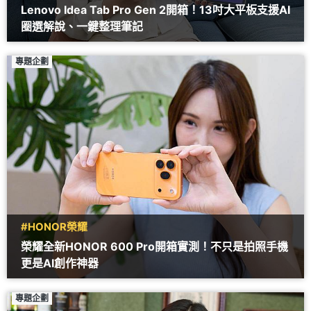
Lenovo Idea Tab Pro Gen 2開箱！13吋大平板支援AI
圈選解說、一鍵整理筆記
專題企劃
#HONOR榮耀
榮耀全新HONOR 600 Pro開箱實測！不只是拍照手機
更是AI創作神器
專題企劃