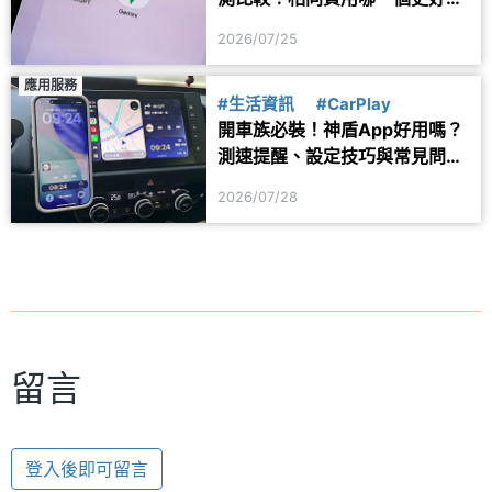
用？
2026/07/25
應用服務
#生活資訊
#CarPlay
開車族必裝！神盾App好用嗎？
測速提醒、設定技巧與常見問題
一次看
2026/07/28
留言
登入後即可留言