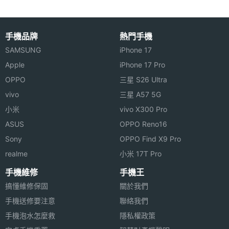
手機品牌
熱門手機
SAMSUNG
iPhone 17
Apple
iPhone 17 Pro
OPPO
三星 S26 Ultra
vivo
三星 A57 5G
小米
vivo X300 Pro
ASUS
OPPO Reno16
Sony
OPPO Find X9 Pro
realme
小米 17T Pro
手機維修
手機王
搞懂維修保固
關於我們
手機送修要注意
聯絡我們
手機泡水怎麼救
隱私權政策