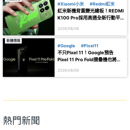
#Xiaomi小米
#Redmi紅米
紅米新機背蓋變光繪板！REDMI
K100 Pro採用高通全新行動平
台
2026/08/06
新機情報
#Google
#Pixel11
不只Pixel 11！Google預告
Pixel 11 Pro Fold摺疊機也將於
8/12開放預購
2026/08/06
熱門新聞