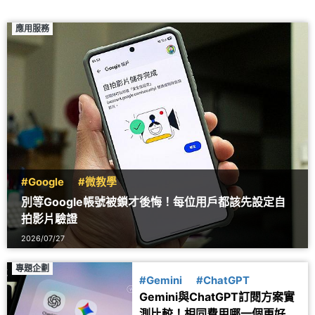
應用服務
#Google
#微教學
別等Google帳號被鎖才後悔！每位用戶都該先設定自
拍影片驗證
2026/07/27
專題企劃
#Gemini
#ChatGPT
Gemini與ChatGPT訂閱方案實
測比較！相同費用哪一個更好