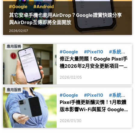
#Google
#Android
其它安卓手機也能用AirDrop？Google證實快速分享
與AirDrop互傳即將全面開放
2026/02/07
應用服務
#Google
#Pixel10
#系統更
修正大量問題！Google Pixel手
新
機2026年2月安全更新項目一次
看
2026/02/05
應用服務
#Google
#Pixel10
#系統更
Pixel手機更新釀災情！1月軟體
新
版本影響Wi-Fi與藍牙 Google
正介入解決
2026/01/30