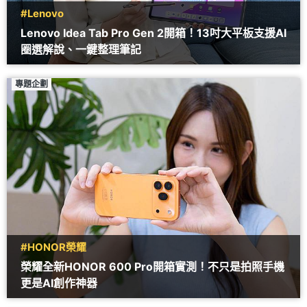
#Lenovo
Lenovo Idea Tab Pro Gen 2開箱！13吋大平板支援AI
圈選解說、一鍵整理筆記
專題企劃
#HONOR榮耀
榮耀全新HONOR 600 Pro開箱實測！不只是拍照手機
更是AI創作神器