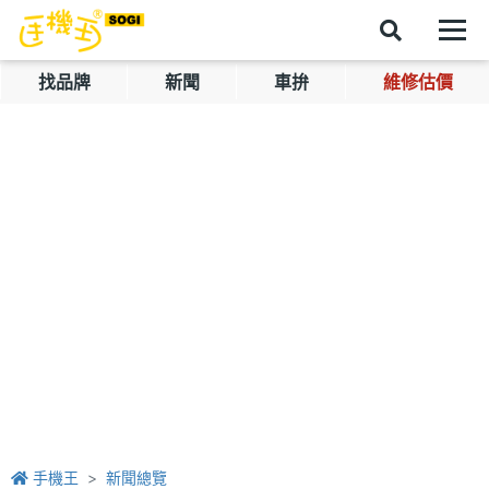
找品牌
新聞
車拚
維修估價
手機王
新聞總覽