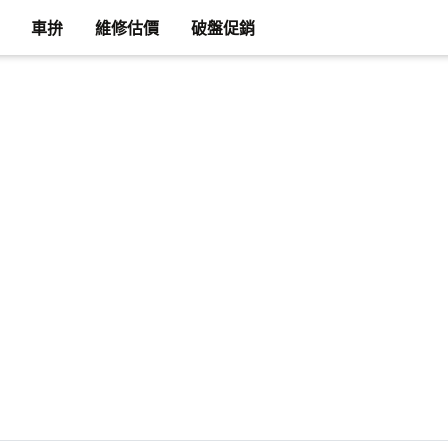
車拚
維修估價
破盤促銷