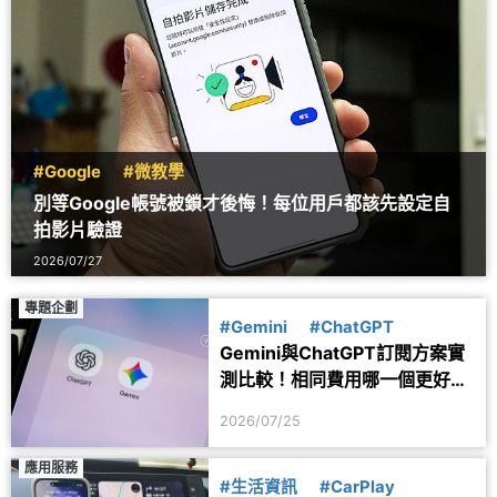
#Google
#微教學
別等Google帳號被鎖才後悔！每位用戶都該先設定自
拍影片驗證
2026/07/27
專題企劃
#Gemini
#ChatGPT
Gemini與ChatGPT訂閱方案實
測比較！相同費用哪一個更好
用？
2026/07/25
應用服務
#生活資訊
#CarPlay