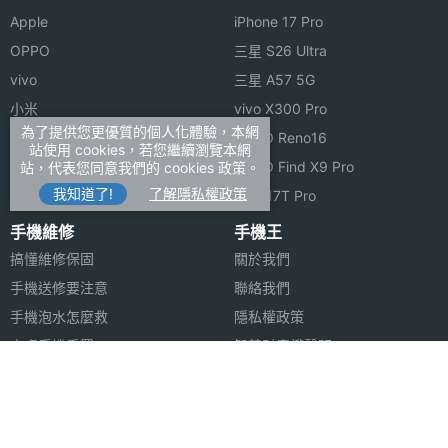
Apple
iPhone 17 Pro
OPPO
三星 S26 Ultra
vivo
三星 A57 5G
小米
vivo X300 Pro
為了提供您更優質的個人化體驗，本網
ASUS
OPPO Reno16
站使用 cookies，若您繼續瀏覽本網
Sony
OPPO Find X9 Pro
站，代表您同意我們的 cookies 政策。
我知道了!
了解隱私權政策
realme
小米 17T Pro
手機維修
手機王
搞懂維修保固
關於我們
手機送修要注意
聯絡我們
手機泡水怎麼救
隱私權政策
安卓手機重置
智慧財產權聲明
蘋果安卓跳槽
FB登入問題
安卓資料轉移
合作聯絡
合作夥伴