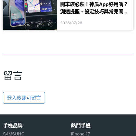
開車族必裝！神盾App好用嗎？
測速提醒、設定技巧與常見問題
一次看
2026/07/28
留言
登入後即可留言
手機品牌
熱門手機
SAMSUNG
iPhone 17