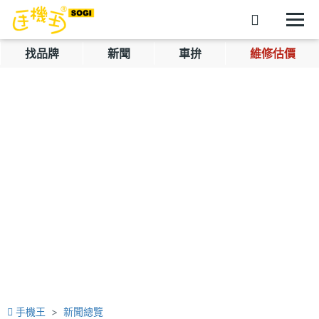
找品牌
新聞
車拚
維修估價
手機王
新聞總覽