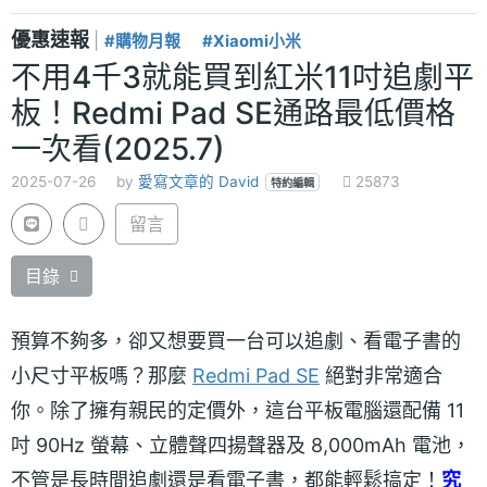
優惠速報
|
#購物月報
#Xiaomi小米
不用4千3就能買到紅米11吋追劇平
板！Redmi Pad SE通路最低價格
一次看(2025.7)
2025-07-26
by
愛寫文章的 David
25873
特約編輯
留言
目錄
預算不夠多，卻又想要買一台可以追劇、看電子書的
小尺寸平板嗎？那麼
Redmi Pad SE
絕對非常適合
你。除了擁有親民的定價外，這台平板電腦還配備 11
吋 90Hz 螢幕、立體聲四揚聲器及 8,000mAh 電池，
不管是長時間追劇還是看電子書，都能輕鬆搞定！
究