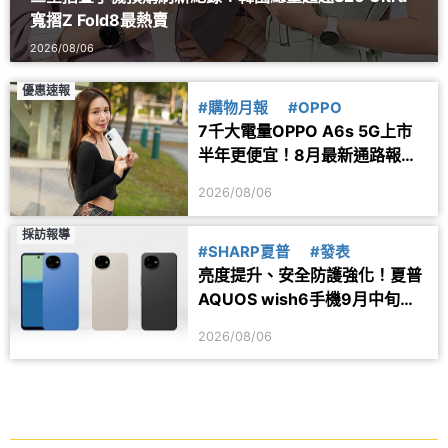
寬摺Z Fold8最熱賣
2026/08/06
優惠速報
#購物月報
#OPPO
7千大電量OPPO A6s 5G上市
半年更便宜！8月最新通路報價
一次看
2026/08/06
採訪報導
#SHARP夏普
#發表
亮度提升、安全防護強化！夏普
AQUOS wish6手機9月中旬台
灣上市
2026/08/06