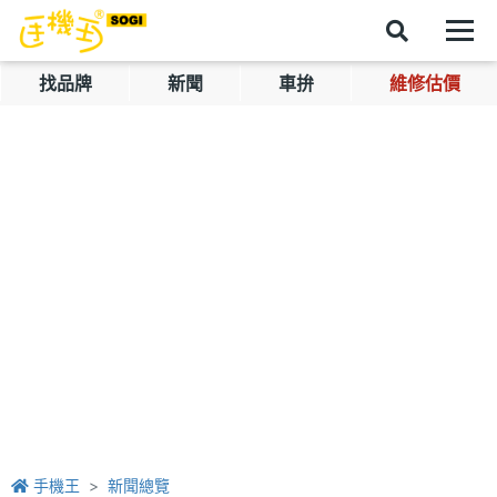
找品牌
新聞
車拚
維修估價
手機王
新聞總覽