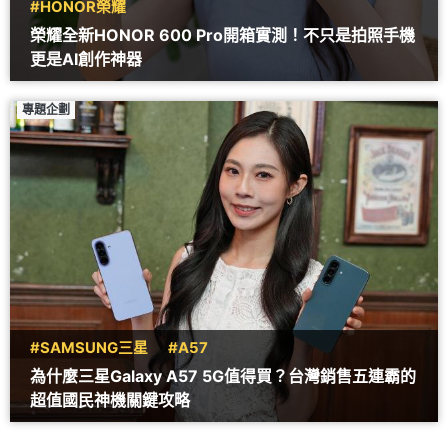
#HONOR榮耀
榮耀全新HONOR 600 Pro開箱實測！不只是拍照手機
更是AI創作神器
專題企劃
#SAMSUNG三星
#A57
為什麼三星Galaxy A57 5G值得買？台灣銷售五連霸的
超值國民神機關鍵攻略