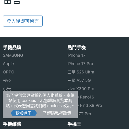
登入後即可留言
手機品牌
熱門手機
SAMSUNG
iPhone 17
Apple
iPhone 17 Pro
OPPO
三星 S26 Ultra
vivo
三星 A57 5G
小米
vivo X300 Pro
為了提供您更優質的個人化體驗，本網
ASUS
OPPO Reno16
站使用 cookies，若您繼續瀏覽本網
Sony
OPPO Find X9 Pro
站，代表您同意我們的 cookies 政策。
我知道了!
了解隱私權政策
realme
小米 17T Pro
手機維修
手機王