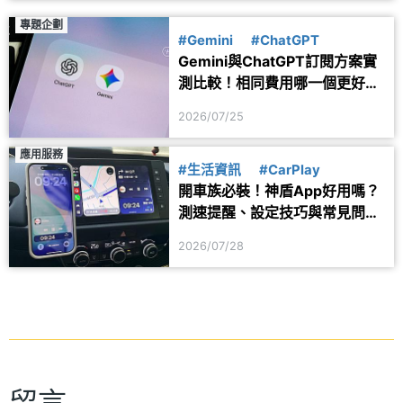
專題企劃
#Gemini
#ChatGPT
Gemini與ChatGPT訂閱方案實
測比較！相同費用哪一個更好
用？
2026/07/25
應用服務
#生活資訊
#CarPlay
開車族必裝！神盾App好用嗎？
測速提醒、設定技巧與常見問題
一次看
2026/07/28
留言