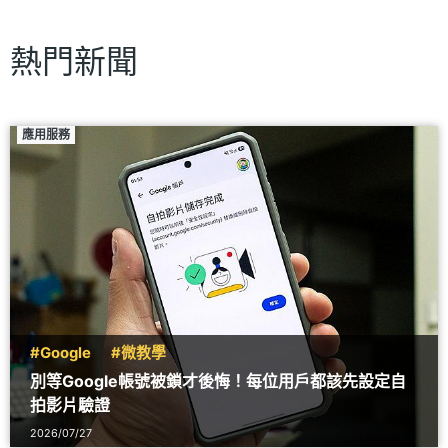
熱門新聞
應用服務
#Google
#微教學
別等Google帳號被鎖才後悔！每位用戶都該先設定自
拍影片驗證
2026/07/27