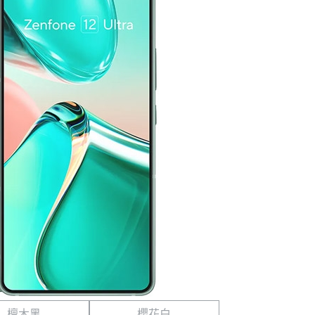
檀木黑
櫻花白