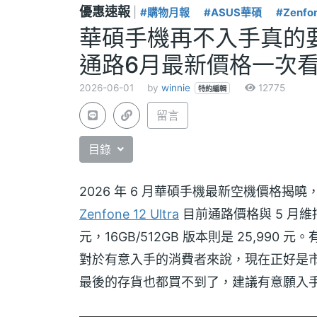
優惠速報
|
#購物月報
#ASUS華碩
#Zenfo
華碩手機再不入手真的要買不到
通路6月最新價格一次
2026-06-01
by
winnie
12775
特約編輯
留言
目錄
2026 年 6 月華碩手機最新空機價格揭曉
Zenfone 12 Ultra
目前通路價格與 5 月維持相
元，16GB/512GB 版本則是 25,990 元。
對於有意入手的消費者來說，現在正好是
最後的存貨也都買不到了，建議有意願入