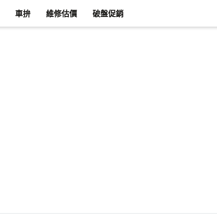
車拚
維修估價
破盤促銷