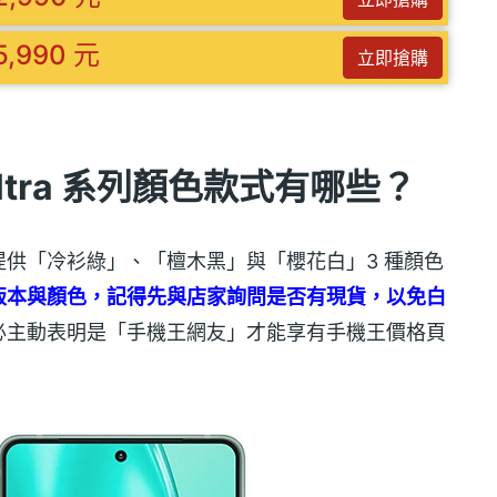
5,990 元
立即搶購
2 Ultra 系列顏色款式有哪些？
灣上市版本提供「冷衫綠」、「檀木黑」與「櫻花白」3 種顏色
版本與顏色，記得先與店家詢問是否有現貨，以免白
必主動表明是「手機王網友」才能享有手機王價格頁