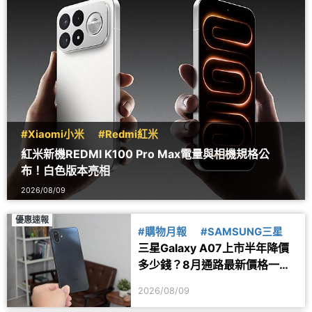
#Xiaomi小米
#Redmi紅米
紅米新機REDMI K100 Pro Max電量與相機規格公
布！白色版本亮相
2026/08/09
優惠速報
#購物月報
#SAMSUNG三星
三星Galaxy A07上市半年降價
多少錢？8月通路最新價格一次
看
2026/08/09