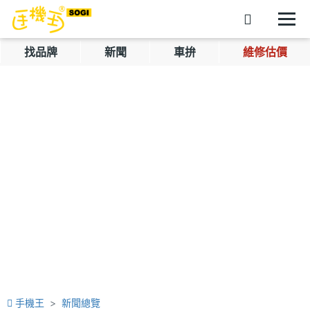
找品牌
新聞
車拚
維修估價
手機王
新聞總覽