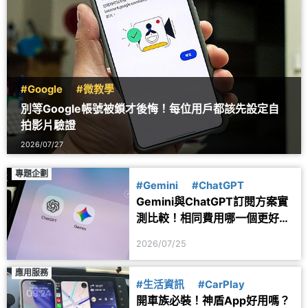
#Google
#微教學
別等Google帳號被鎖才後悔！每位用戶都該先設定自
拍影片驗證
2026/07/27
專題企劃
#Gemini
#ChatGPT
Gemini與ChatGPT訂閱方案實
測比較！相同費用哪一個更好
用？
2026/07/25
應用服務
#生活資訊
#CarPlay
開車族必裝！神盾App好用嗎？