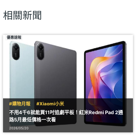
相關新聞
優惠速報
#購物月報
#Xiaomi小米
不用4千6就能買11吋追劇平板！紅米Redmi Pad 2通
路5月最低價格一次看
2026/05/20