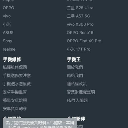
OPPO
三星 S26 Ultra
vivo
三星 A57 5G
小米
vivo X300 Pro
ASUS
OPPO Reno16
Sony
OPPO Find X9 Pro
realme
小米 17T Pro
手機維修
手機王
搞懂維修保固
關於我們
手機送修要注意
聯絡我們
手機泡水怎麼救
隱私權政策
安卓手機重置
智慧財產權聲明
蘋果安卓跳槽
FB登入問題
安卓資料轉移
合作聯絡
合作夥伴
為了提供您更優質的個人化體驗，本網
廣告刊登
法律顧問
站使用 cookies，若您繼續瀏覽本網