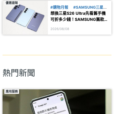
優惠速報
#購物月報
#SAMSUNG三星
想換三星S26 Ultra先看舊手機
#舊換新
可折多少錢！SAMSUNG舊款旗
艦8月舊換新價格參考
2026/08/08
熱門新聞
應用服務