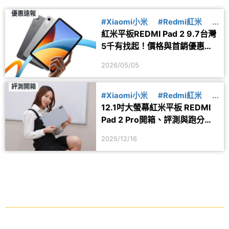
優惠速報
#Xiaomi小米
#Redmi紅米
#
紅米平板REDMI Pad 2 9.7台灣
上市
5千有找起！價格與首銷優惠一
次看
2026/05/05
評測開箱
#Xiaomi小米
#Redmi紅米
#
12.1吋大螢幕紅米平板 REDMI
紅米平板
Pad 2 Pro開箱、評測與跑分一
次看
2025/12/16