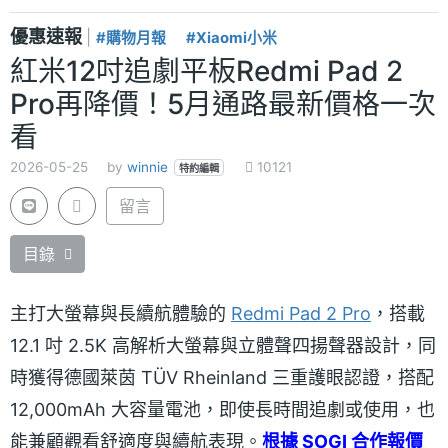
優惠速報
|
#購物月報
#Xiaomi小米
紅米12吋追劇平板Redmi Pad 2
Pro再降價！5月通路最新價格一次
看
2026-05-25
by
winnie
10121
特約編輯
留言
目錄
主打大螢幕與長續航體驗的
Redmi Pad 2 Pro
，搭載
12.1 吋 2.5K 高解析大螢幕與立體聲四揚聲器設計，同
時獲得德國萊茵 TÜV Rheinland 三重護眼認證，搭配
12,000mAh 大容量電池，即使長時間追劇或使用，也
能兼顧觀看舒適度與續航表現。
根據 SOGI 合作報價