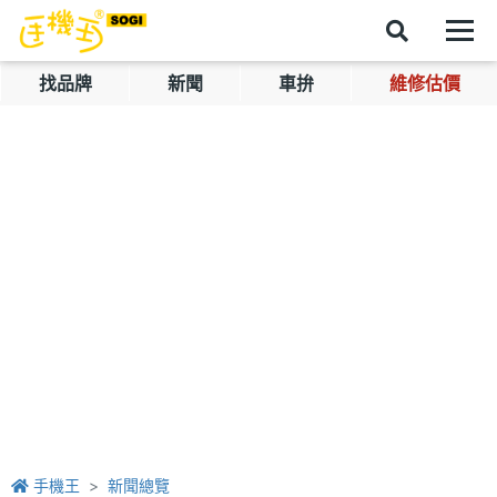
找品牌
新聞
車拚
維修估價
手機王
新聞總覽