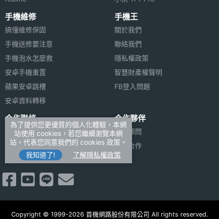
手機維修
手機王
搞懂維修保固
關於我們
手機送修要注意
聯絡我們
手機泡水怎麼救
隱私權政策
安卓手機重置
智慧財產權聲明
蘋果安卓跳槽
FB登入問題
安卓資料轉移
合作聯絡
合作夥伴
為了提供您更優質的個人化體驗，本網
廣告刊登
法律顧問
站使用 cookies，若您繼續瀏覽本網
站，代表您同意我們的 cookies 政策。
加入商店報價
媒體合作
我知道了!
了解隱私權政策
新聞聯絡
Copyright © 1999-2026 首機網路股份有限公司 All rights reserved.