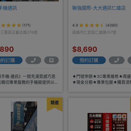
手機通訊
聯強國際-大大通訊仁雄店
(171)
4.9
(4390)
三重區正義北路376號
高雄市仁武區仁雄路107號
,890
$8,690
預約訂購
預約訂購
頑手機·通訊》一間充滿質感巧思
★門號申辦★3C專業維修★周
真親切專業服務的手機館提供以下
★現金分期★專業包膜★購買須
免卡/無卡/手機/3C產品/
閱＊來店辦理搭配門號，打卡贈
精選