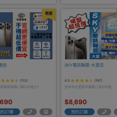
配門號再享高額折扣，
案優惠更多⭐⭐手機加購滿版玻璃
精選
通信
SKY電訊聯盟-大里店
(112)
4.5
(197)
新興區林森一路245號之1
台中市大里區中興路二段606號
,690
$8,690
預約訂購
預約訂購