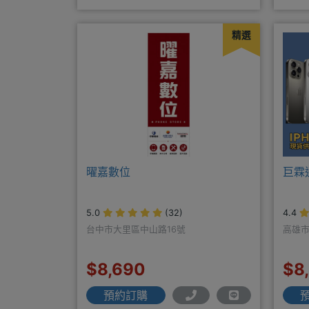
三重-三和路二
商搭
精選
曜嘉數位
巨霖
5.0
(32)
4.4
台中市大里區中山路16號
高雄市
$8,690
$8
預約訂購