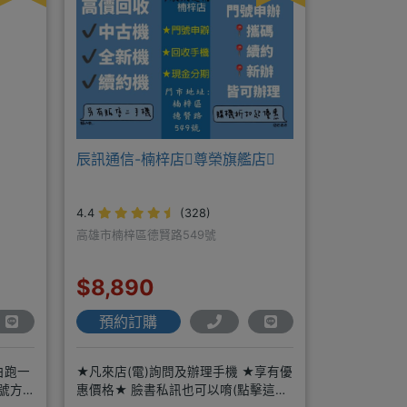
辰訊通信-楠梓店尊榮旗艦店
4.4
(328)
高雄市楠梓區德賢路549號
$8,890
預約訂購
白跑一
★凡來店(電)詢問及辦理手機 ★享有優
號方
惠價格★ 臉書私訊也可以唷(點擊這