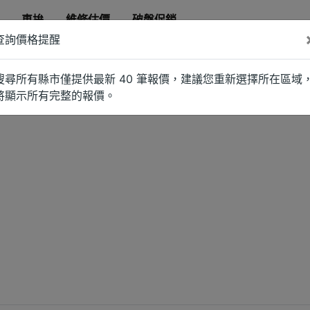
車拚
維修估價
破盤促銷
查詢價格提醒
搜尋所有縣市僅提供最新 40 筆報價，建議您重新選擇所在區域
將顯示所有完整的報價。