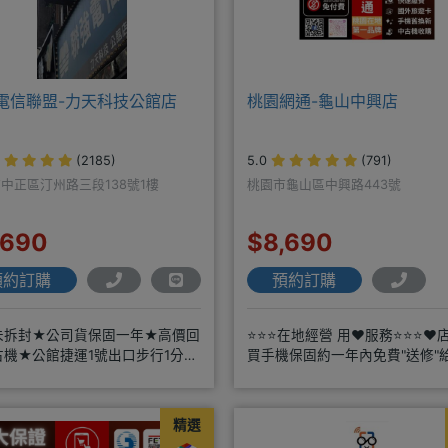
電信聯盟-力天科技公館店
桃園網通-龜山中興店
(2185)
5.0
(791)
中正區汀州路三段138號1樓
桃園市龜山區中興路443號
,690
$8,690
預約訂購
預約訂購
未拆封★公司貨保固一年★高價回
⭐⭐⭐在地經營 用❤️服務⭐⭐⭐❤️
古機★公館捷運1號出口步行1分鐘
買手機保固約一年內免費"送修"
商搭配門號再享高額折扣，
精選