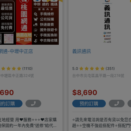
網通-中壢中正店
義訊通訊
(1110)
5.0
(351)
中壢區中正路324號
台中市北屯區昌平路一段274號
,690
$8,690
預約訂購
預約訂購
在地經營 用❤️服務⭐⭐⭐❤️店家購
⭐請先來電洽詢是否有貨以免您
機保固約一年內免費"送修"給代理
趟⭐⭐空機不強迫搭配件⭐搭配門