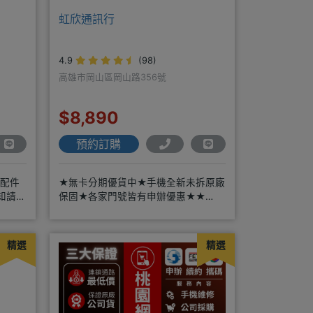
虹欣通訊行
4.9
(98)
高雄市岡山區岡山路356號
$8,890
預約訂購
邊配件
★無卡分期優貨中★手機全新未拆原廠
知請詳
保固★各家門號皆有申辦優惠★★
好禮
賴:@913mrrsk
精選
精選