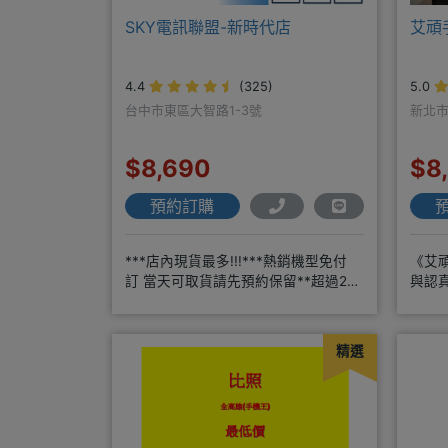
SKY電訊聯盟-新時代店
艾頑
4.4
(325)
5.0
台中市東區大智路1-3號
新北市
$8,690
$8
預約訂購
***店內現貨最多!!!***熱銷機型免付
《艾
訂 當天可取貨請先預約保留**超過20
與認
年通訊經驗2001年起
服務*
精選