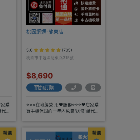
桃園網通-龍東店
5.0
(705)
桃園市中壢區龍東路315號
$8,690
預約訂購
店家購
⭐⭐⭐在地經營 用❤️服務⭐⭐⭐❤️店家購
給代理
買手機保固約一年內免費"送修"給代理
商搭配門號再享高額折扣，
精選
精選