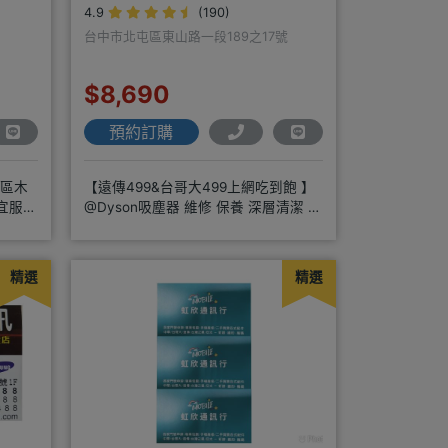
4.9
(190)
台中市北屯區東山路一段189之17號
$8,690
預約訂購
南區木
【遠傳499&台哥大499上網吃到飽 】
宜服務
@Dyson吸塵器 維修 保養 深層清潔 周
邊商品 耗材販售@
精選
精選