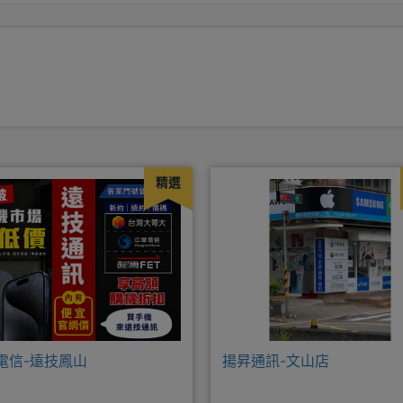
精選
電信-遠技鳳山
揚昇通訊-文山店