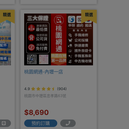
貼+
裡)★免卡現金分期→免頭期免手
精選
精選
桃園網通-內壢一店
4.9
(904)
桃園市中壢區忠孝路63號
$8,690
預約訂購