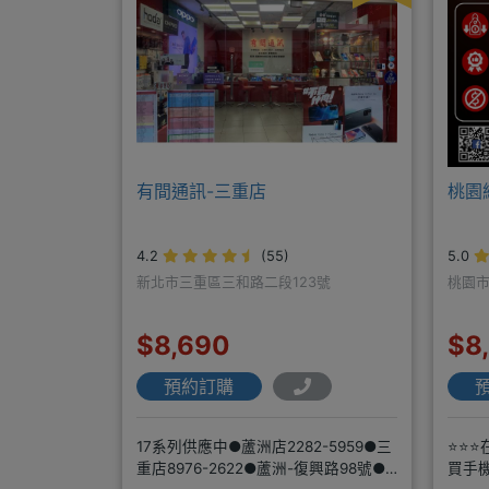
有間通訊-三重店
桃園
4.2
(55)
5.0
新北市三重區三和路二段123號
桃園市
$8,690
$8
預約訂購
17系列供應中●蘆洲店2282-5959●三
⭐⭐⭐
重店8976-2622●蘆洲-復興路98號●
買手