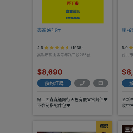
鑫鑫通訊行
聯強
4.6
(1935)
5.0
高雄市鳳山區青年路二段286號
台北市
$8,690
$8
預約訂購
點上面鑫鑫通訊行★裡有便宜官網價❤️
全新
不強制搭配件包❤️
收中
https://www.xinxinmobile
~
精選