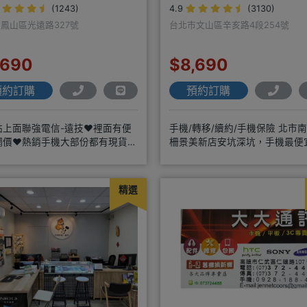
(1243)
4.9
(3130)
鳳山區光遠路327號
台北市文山區辛亥路4段254號
,690
$8,690
預約訂購
預約訂購
點上面聯強電信-遠技❤️裡面有便
手機/轉移/續約/手機保險 北市
網價❤️熱銷手機大部份都有現貨
柵景美新店安坑深坑，手機最便
://yujimob
最優質。深耕28年經驗豐富擅於
精選