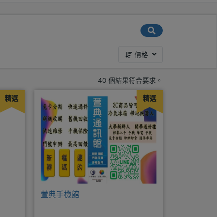
價格
40 個結果符合要求。
精選
精選
萱典手機館