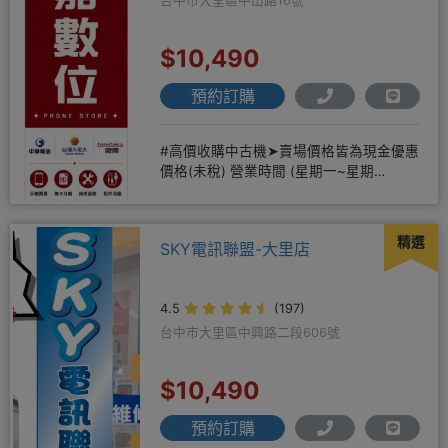
台中市大里區中山路16號
$10,490
預約訂購
#高價收購中古機➤賣場價格皆為現金優惠
價格(未稅) 營業時間 (星期一~星期
日)12:00~20:00
精選
SKY電訊聯盟-大里店
4.5
(197)
台中市大里區中興路二段606號
$10,490
預約訂購