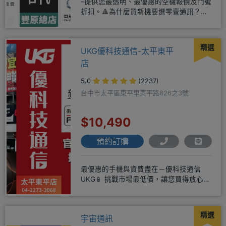
–提供您最透明、最優惠的空機報價及門號
折扣。🔺為什麼買新機要選零壹通訊？
◎APPLE授權經銷商、SAM
精選
UKG優科技通信-太平東平
店
5.0
(2237)
台中市太平區東平里東平路826之3號
$10,490
預約訂購
最優惠的手機與資費盡在－優科技通信
UKG📱 挑戰市場最低價，讓您買得放心又
划算！無論是手機還是電信資費
精選
宇宙通訊