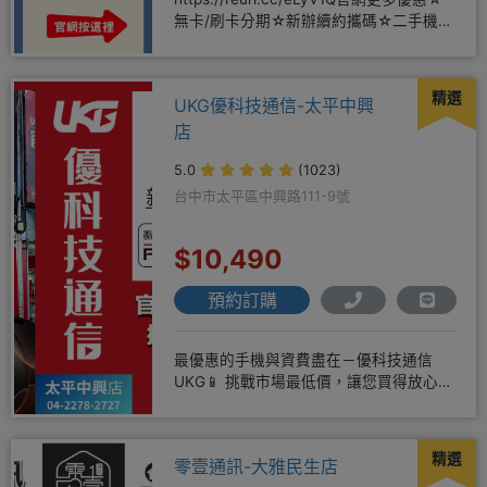
無卡/刷卡分期☆新辦續約攜碼☆二手機買
賣☆
精選
UKG優科技通信-太平中興
店
5.0
(1023)
台中市太平區中興路111-9號
$10,490
預約訂購
最優惠的手機與資費盡在－優科技通信
UKG📱 挑戰市場最低價，讓您買得放心又
划算！無論是手機還是電信資費
精選
零壹通訊-大雅民生店