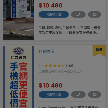
$10,490
預約訂購
手機/轉移/續約/手機保險 北市南區木柵景
美新店安坑深坑，手機最便宜服務最優
質。深耕28年經驗豐富擅於
精選
巨霖通信
4.4
(112)
高雄市新興區林森一路245號之1
$10,490
預約訂購
https://reurl.cc/eLyV1Q官網更多優惠☆