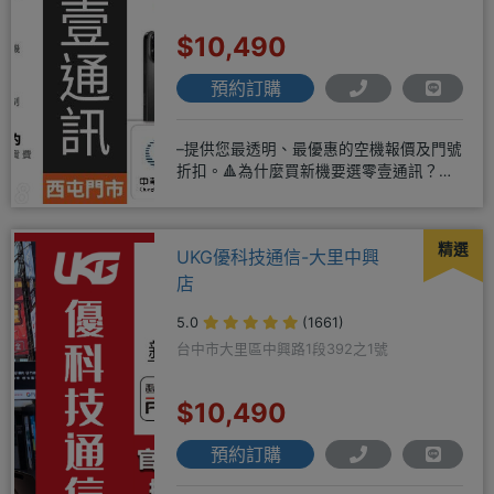
$10,490
預約訂購
–提供您最透明、最優惠的空機報價及門號
折扣。🔺為什麼買新機要選零壹通訊？
◎APPLE授權經銷商、SAM
精選
UKG優科技通信-大里中興
店
5.0
(1661)
台中市大里區中興路1段392之1號
$10,490
預約訂購