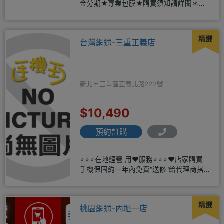
金分期★專業包膜★購買須知請詳閱＊來
店辦理搭配門號，打卡贈好禮
精選
台灣網通-三重正義店
新北市三重區正義北路222號
$10,490
預約訂購
⭐⭐⭐在地經營 用❤️服務⭐⭐⭐❤️店家購買
手機保固約一年內免費"送修"給代理商搭
配門號再享高額折扣，
精選
桃園網通-內壢一店