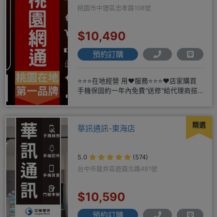
桃園市中壢區忠孝路108號
$10,490
預約訂購
⭐⭐⭐在地經營 用❤️服務⭐⭐⭐❤️店家購買
手機保固約一年內免費"送修"給代理商搭
配門號再享高額折扣，
精選
華訊通訊-東海店
5.0
(574)
台中市龍井區遊園北路481號
$10,590
預約訂購