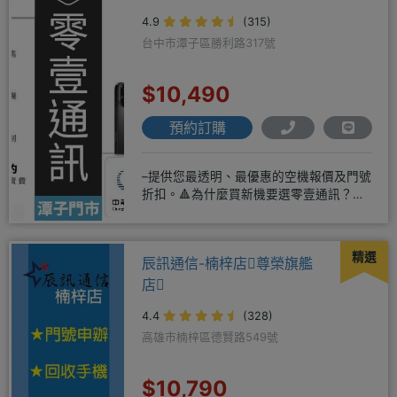
4.9
(315)
台中市潭子區勝利路317號
$10,490
預約訂購
–提供您最透明、最優惠的空機報價及門號
折扣。🔺為什麼買新機要選零壹通訊？
◎APPLE授權經銷商、SAM
精選
辰訊通信-楠梓店尊榮旗艦
店
4.4
(328)
高雄市楠梓區德賢路549號
$10,790