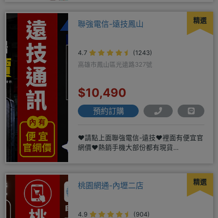
精選
聯強電信-遠技鳳山
4.7
(1243)
高雄市鳳山區光遠路327號
$10,490
預約訂購
❤️請點上面聯強電信-遠技❤️裡面有便宜官
網價❤️熱銷手機大部份都有現貨
https://yujimob
精選
桃園網通-內壢二店
4.9
(904)