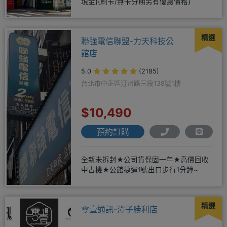
現金}{刷卡/無卡分期另有優惠價格}
精選
聯強電信聯盟-力天科技公
館店
5.0
(2185)
台北市中正區汀州路三段138號1樓
$10,490
預約訂購
全新未拆封★公司貨保固一年★高價回收
中古機★公館捷運1號出口步行1分鐘~
精選
零壹通訊-潭子勝利店