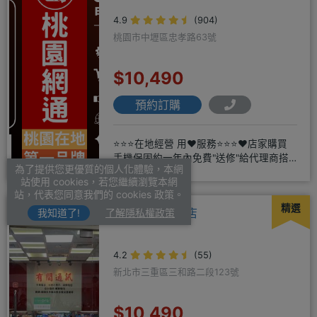
4.9
(904)
桃園市中壢區忠孝路63號
$10,490
預約訂購
⭐⭐⭐在地經營 用❤️服務⭐⭐⭐❤️店家購買
手機保固約一年內免費"送修"給代理商搭
為了提供您更優質的個人化體驗，本網
配門號再享高額折扣，
站使用 cookies，若您繼續瀏覽本網
站，代表您同意我們的 cookies 政策。
精選
有間通訊-三重店
我知道了!
了解隱私權政策
4.2
(55)
新北市三重區三和路二段123號
$10,490