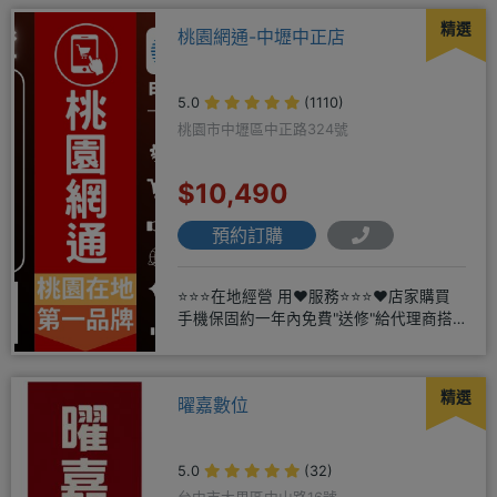
精選
桃園網通-中壢中正店
5.0
(1110)
桃園市中壢區中正路324號
$10,490
預約訂購
⭐⭐⭐在地經營 用❤️服務⭐⭐⭐❤️店家購買
手機保固約一年內免費"送修"給代理商搭
配門號再享高額折扣，
精選
曜嘉數位
5.0
(32)