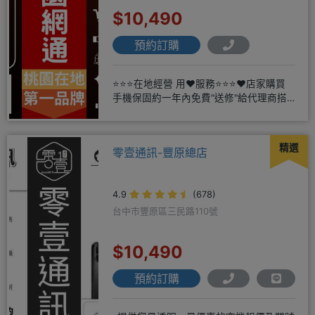
$10,490
預約訂購
⭐⭐⭐在地經營 用❤️服務⭐⭐⭐❤️店家購買
手機保固約一年內免費"送修"給代理商搭
配門號再享高額折扣，
精選
零壹通訊-豐原總店
4.9
(678)
台中市豐原區三民路110號
$10,490
預約訂購