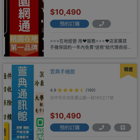
$10,490
預約訂購
⭐⭐⭐在地經營 用❤️服務⭐⭐⭐❤️店家購買
手機保固約一年內免費"送修"給代理商搭
配門號再享高額折扣，
精選
萱典手機館
4.9
(190)
台中市北屯區東山路一段189之17號
$10,490
預約訂購