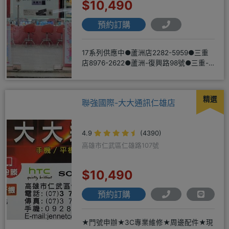
$10,490
預約訂購
17系列供應中●蘆洲店2282-5959●三重
店8976-2622●蘆洲-復興路98號●三重-
三和路二
精選
聯強國際-大大通訊仁雄店
4.9
(4390)
高雄市仁武區仁雄路107號
$10,490
預約訂購
★門號申辦★3C專業維修★周邊配件★現