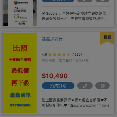
☀️Google 五星好評指定機款立即送鋼化
玻璃保護貼☀️✅可先來電確認有無現貨 ☎️
04-2631
精選
鑫鑫通訊行
4.6
(1935)
高雄市鳳山區青年路二段286號
$10,490
預約訂購
點上面鑫鑫通訊行★裡有便宜官網價❤️不
強制搭配件包❤️https://www.xinxinmobile