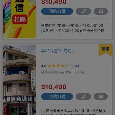
$10,490
預約訂購
營業時間 (星期一~星期六)11:00~21:00
(星期日)下午2:30~7:00★無卡分期申辦
方便
精選
基地台通訊-成功店
4.9
(234)
桃園市桃園區成功路二段50號
$10,490
預約訂購
{可搭配優惠方案享高額折扣}{回收舊機換