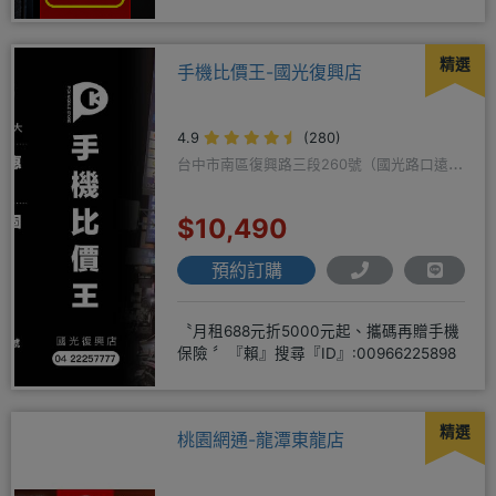
https://yujimob
精選
手機比價王-國光復興店
4.9
(280)
台中市南區復興路三段260號（國光路口遠傳
隔壁）
$10,490
預約訂購
〝月租688元折5000元起、攜碼再贈手機
保險 〞『賴』搜尋『ID』:00966225898
精選
桃園網通-龍潭東龍店