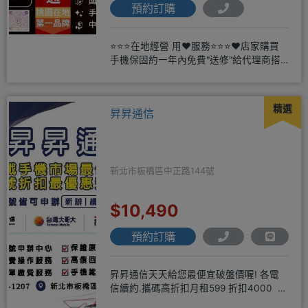
預約訂購
⭐⭐⭐在地經營 用❤️服務⭐⭐⭐❤️店家購買
手機保固約一年內免費"送修"給代理商搭
配門號再享高額折扣，
精選
昇昇通信
新北市板橋區中正路144號
$10,490
預約訂購
昇昇通信天天給您最便宜破盤價喔! 各電
信續約.攜碼高折扣月租599 折扣4000 月
租799 折扣7