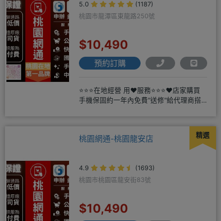
5.0
(1187)
桃園市龍潭區東龍路250號
$10,490
預約訂購
⭐⭐⭐在地經營 用❤️服務⭐⭐⭐❤️店家購買
手機保固約一年內免費"送修"給代理商搭
配門號再享高額折扣，
精選
桃園網通-桃園龍安店
4.9
(1693)
桃園市桃園區龍安街83號
$10,490