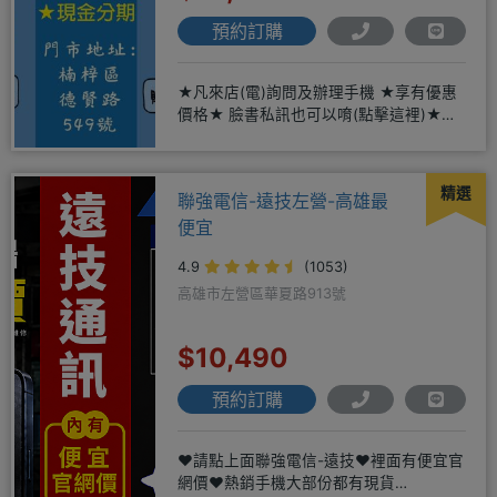
預約訂購
★凡來店(電)詢問及辦理手機 ★享有優惠
價格★ 臉書私訊也可以唷(點擊這裡)★免
卡現金分期→免頭期免手
精選
聯強電信-遠技左營-高雄最
便宜
4.9
(1053)
高雄市左營區華夏路913號
$10,490
預約訂購
❤️請點上面聯強電信-遠技❤️裡面有便宜官
網價❤️熱銷手機大部份都有現貨