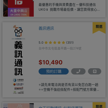
最優惠的手機與資費盡在－優科技通信
UKG📱 挑戰市場最低價，讓您買得放心又
划算！無論是手機還是電信資費
精選
義訊通訊
5.0
(351)
台中市北屯區昌平路一段274號
$10,490
預約訂購
⭐請先來電洽詢是否有貨以免您白跑一趟
⭐⭐空機不強迫搭配件⭐搭配門號方案優惠
更多⭐⭐手機加購滿版玻璃貼+
精選