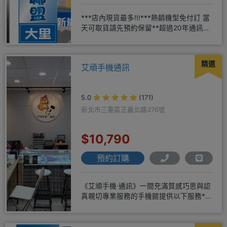
***店內現貨最多!!!***熱銷機型免付訂 當
天可取貨請先預約保留**超過20年通訊經
驗2001年起
精選
艾頑手機通訊
5.0
(171)
新北市三重區正義北路376號
$10,790
預約訂購
《艾頑手機·通訊》一間充滿質感巧思與認
真親切專業服務的手機館提供以下服務*免
卡/無卡/手機/3C產品/