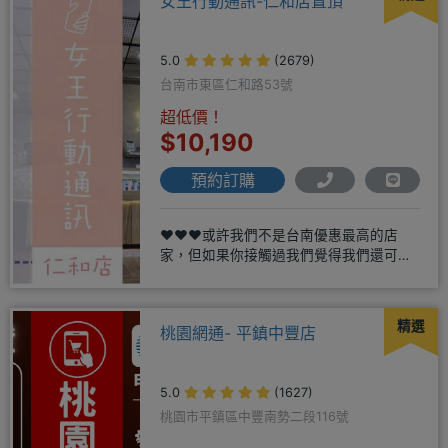
女王行動通訊-仁和店置頂
5.0
(2679)
台南市東區仁和路53號
超低價！
$10,190
預約訂購
❤️❤️❤️或許我們不是台南優惠最高的店
家，但如果你接觸過我們覺得我們還可
以，願意給我們機會，歡迎多詢
精選
桃園網通- 平鎮中豐店
5.0
(1627)
桃園市平鎮區中豐南勢二段116號