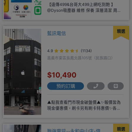
【遠傳499&台哥大499上網吃到飽 】
@Dyson吸塵器 維修 保養 深層清潔 周邊
商品 耗材販售@
精選
藍訊電信
4.9
(1134)
嘉義市東區吳鳳北路105號（民族路口）
$10,490
預約訂購
▲點我查看門市現金破盤價▲✨報價皆為
現金優惠價，刷卡另有刷卡特惠價✨各大
品牌手機皆有(門號：✔續約 ✔
精選
聯強電訊--永和中山店-億