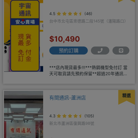
4.5
(46)
台中市北屯區崇德路二段145號（瀋陽路口）
$10,490
預約訂購
***店內現貨最多!!!***熱銷機型免付訂 當
天可取貨請先預約保留**超過20年通訊經
驗2001年起
精選
有間通訊-蘆洲店
4.3
(105)
新北市蘆洲區復興路98號