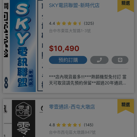
精選
SKY電訊聯盟-新時代店
4.4
(325)
台中市東區大智路1-3號
$10,490
預約訂購
***店內現貨最多!!!***熱銷機型免付訂 當
天可取貨請先預約保留**超過20年通訊經
驗2001年起
精選
零壹通訊-西屯大墩店
4.8
(145)
台中市西屯區大墩路947號