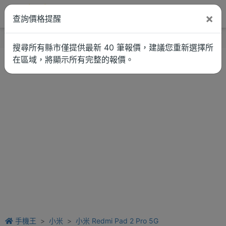
×
查詢價格提醒
找品牌
新聞
車拚
維修估價
搜尋所有縣市僅提供最新 40 筆報價，建議您重新選擇所
在區域，將顯示所有完整的報價。
手機王
小米
小米 Redmi Pad 2 Pro 5G