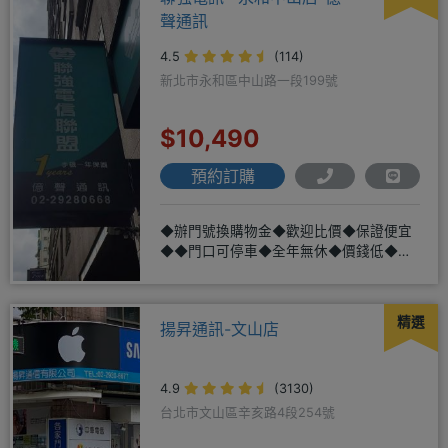
聲通訊
4.5
(114)
新北市永和區中山路一段199號
$10,490
預約訂購
◆辦門號換購物金◆歡迎比價◆保證便宜
◆◆門口可停車◆全年無休◆價錢低◆服
務好◆超低價單機商品需搭配選購
精選
揚昇通訊-文山店
4.9
(3130)
台北市文山區辛亥路4段254號