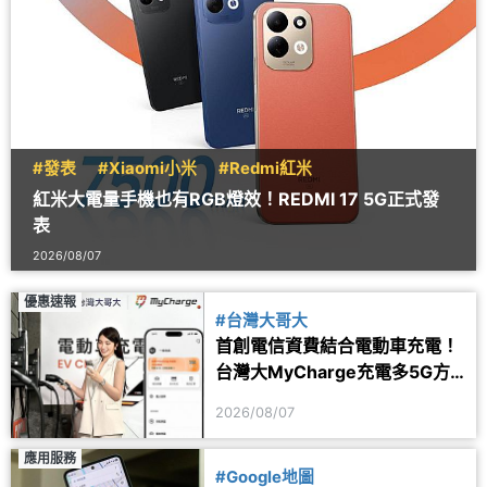
#發表
#Xiaomi小米
#Redmi紅米
紅米大電量手機也有RGB燈效！REDMI 17 5G正式發
表
2026/08/07
優惠速報
#台灣大哥大
首創電信資費結合電動車充電！
台灣大MyCharge充電多5G方
案 2年最高省1.6萬
2026/08/07
應用服務
#Google地圖