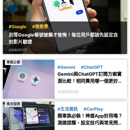
#Google
#微教學
別等Google帳號被鎖才後悔！每位用戶都該先設定自
拍影片驗證
2026/07/27
專題企劃
#Gemini
#ChatGPT
Gemini與ChatGPT訂閱方案實
測比較！相同費用哪一個更好
用？
2026/07/25
應用服務
#生活資訊
#CarPlay
開車族必裝！神盾App好用嗎？
測速提醒、設定技巧與常見問題
一次看