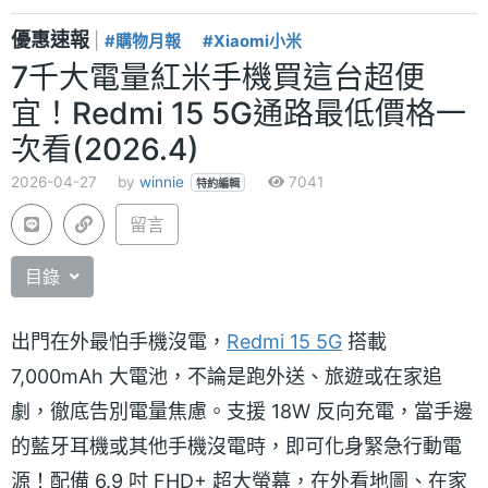
優惠速報
|
#購物月報
#Xiaomi小米
7千大電量紅米手機買這台超便
宜！Redmi 15 5G通路最低價格一
次看(2026.4)
2026-04-27
by
winnie
7041
特約編輯
留言
目錄
出門在外最怕手機沒電，
Redmi 15 5G
搭載
7,000mAh 大電池，不論是跑外送、旅遊或在家追
劇，徹底告別電量焦慮。支援 18W 反向充電，當手邊
的藍牙耳機或其他手機沒電時，即可化身緊急行動電
源！配備 6.9 吋 FHD+ 超大螢幕，在外看地圖、在家