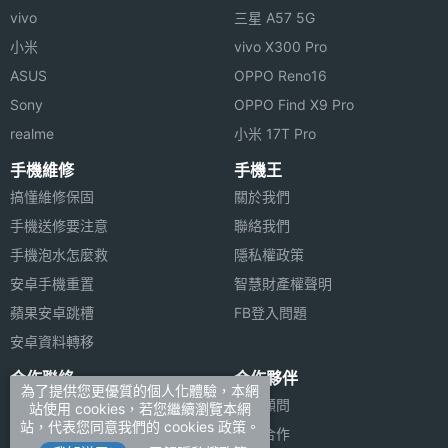
vivo
三星 A57 5G
小米
vivo X300 Pro
ASUS
OPPO Reno16
Sony
OPPO Find X9 Pro
realme
小米 17T Pro
手機維修
手機王
搞懂維修保固
關於我們
手機送修要注意
聯絡我們
手機泡水怎麼救
隱私權政策
安卓手機重置
智慧財產權聲明
蘋果安卓跳槽
FB登入問題
安卓資料轉移
合作聯絡
合作夥伴
為了提供您更優質的個人化體驗，本網
廣告刊登
法律顧問
站使用 cookies，若您繼續瀏覽本網
站，代表您同意我們的 cookies 政策。
加入商店報價
媒體合作