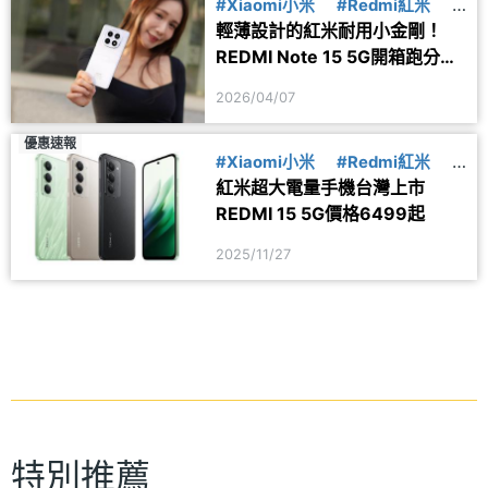
#Xiaomi小米
#Redmi紅米
#
輕薄設計的紅米耐用小金剛！
紅米Note15
REDMI Note 15 5G開箱跑分實
測
2026/04/07
優惠速報
#Xiaomi小米
#Redmi紅米
#
紅米超大電量手機台灣上市
上市
REDMI 15 5G價格6499起
2025/11/27
特別推薦