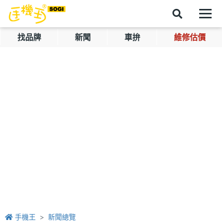
找品牌
新聞
車拚
維修估價
手機王
新聞總覽