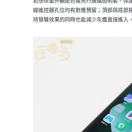
若想保留外觀配色需另行選購透明套。保護套裁
線遙控器孔位均有對應預留；頂部與底部
持發聲效果的同時也能減少灰塵直接進入