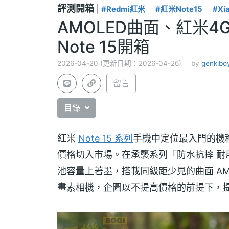
評測開箱
|
#Redmi紅米
#紅米Note15
#Xi
AMOLED曲面、紅米4
Note 15開箱
2026-04-20 (更新日期：2026-04-26)
by
genkibo
留言
目錄
紅米
Note 15 系列
手機中定位最入門的機種 R
價格切入市場。在承襲系列「防水抗摔 耐
池容量上著墨，搭載同級距少見的曲面 AMOLE
畫素相機，企圖以不提高價格的前提下，