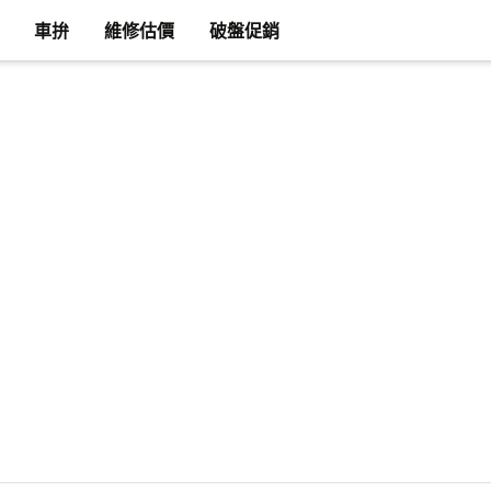
車拚
維修估價
破盤促銷