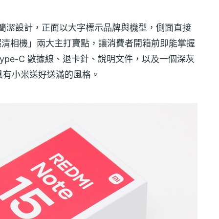
貫的紅白簡潔設計，正面以大字標示品牌與機型，側面直接
畫素超清相機」兩大主打賣點，讓消費者開箱前即能掌握
 Type-C 數據線、退卡針、說明文件，以及一個深灰
具有小米送好送滿的風格。