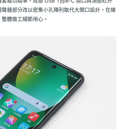
切精準，底部 USB Type-C 開口與頂部紅外
揚聲器部分改以密集小孔陣列取代大開口設計，在維
，整體做工細節用心。