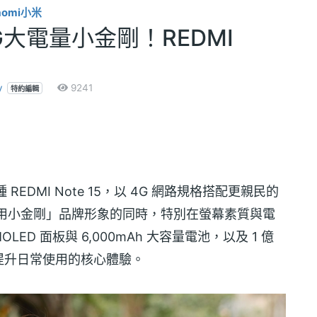
aomi小米
G大電量小金剛！REDMI
y
9241
特約編輯
EDMI Note 15，以 4G 網路規格搭配更親民的
用小金剛」品牌形象的同時，特別在螢幕素質與電
D 面板與 6,000mAh 大容量電池，以及 1 億
提升日常使用的核心體驗。