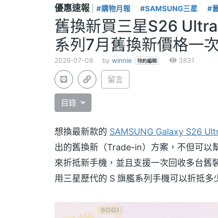
優惠速報
|
#購物月報
#SAMSUNG三星
#
舊換新買三星S26 Ultr
系列7月舊換新價格一
2026-07-08
by
winnie
3831
特約編輯
留言
目錄
想換最新款的
SAMSUNG Galaxy S26 Ult
出的舊換新（Trade-in）方案，不但
來折抵新手機，並且支援一次回收多台舊
用三星歷代的 S 旗艦系列手機可以折抵