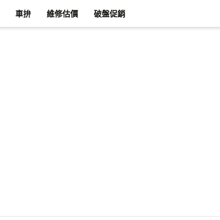
車拚
維修估價
破盤促銷