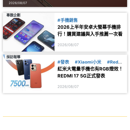
2026/08/07
專題企劃
#手機銷售
2026上半年安卓大螢幕手機排
行！購買建議與入手推薦一次看
2026/08/07
採訪報導
#發表
#Xiaomi小米
#Redmi
紅米大電量手機也有RGB燈效！
紅米
REDMI 17 5G正式發表
2026/08/07