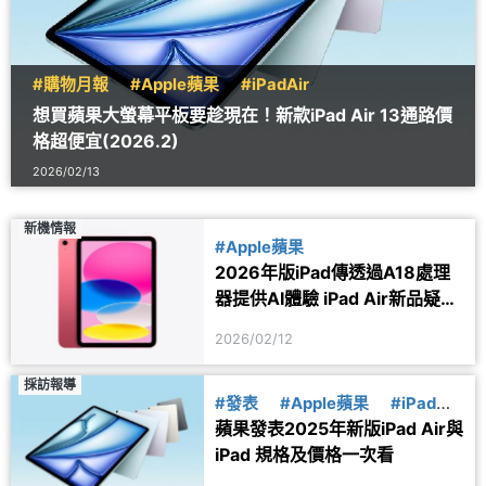
#購物月報
#Apple蘋果
#iPadAir
想買蘋果大螢幕平板要趁現在！新款iPad Air 13通路價
格超便宜(2026.2)
2026/02/13
新機情報
#Apple蘋果
2026年版iPad傳透過A18處理
器提供AI體驗 iPad Air新品疑在
準備中
2026/02/12
採訪報導
#發表
#Apple蘋果
#iPad
蘋果發表2025年新版iPad Air與
#iPadAir
iPad 規格及價格一次看