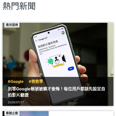
熱門新聞
應用服務
#Google
#微教學
別等Google帳號被鎖才後悔！每位用戶都該先設定自
拍影片驗證
2026/07/27
專題企劃