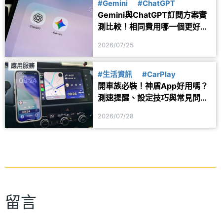
#Gemini
#ChatGPT
Gemini與ChatGPT訂閱方案實
測比較！相同費用哪一個更好
用？
2026/07/25
應用服務
#生活資訊
#CarPlay
開車族必裝！神盾App好用嗎？
測速提醒、設定技巧與常見問題
一次看
2026/07/28
留言