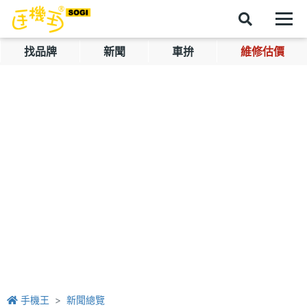
找品牌
新聞
車拚
維修估價
手機王
新聞總覽