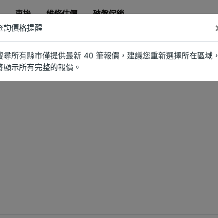
車拚
維修估價
破盤促銷
查詢價格提醒
搜尋所有縣市僅提供最新 40 筆報價，建議您重新選擇所在區域
將顯示所有完整的報價。