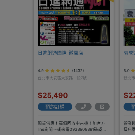
日進網通國際-微風店
袁成
4.9
(1432)
5.0
台北市大安區大安路一段7號
新北市
$25,490
$2
預約訂購
現貨供應！高價回收中古機！加官方
營業時
line詢問～或來電0938908881確認現
級店