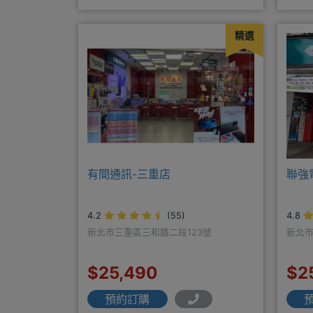
貨顏色時~請先告知手機王
客戶
精選
有間通訊-三重店
聯強
4.2
(55)
4.8
新北市三重區三和路二段123號
新北市
$25,490
$2
預約訂購