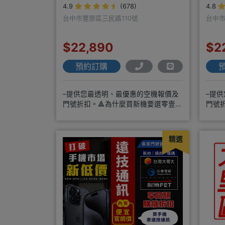
4.9
(678)
4.8
台中市豐原區三民路110號
台中市
$22,890
$2
預約訂購
–提供您最透明、最優惠的空機報價及
–提
門號折扣。🔺為什麼買新機要選零壹通
門號
訊？◎APPLE授權經銷商、SAM
訊？◎
精選