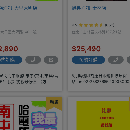
族通訊-大里大明店
旭昇通訊-士林店
4.9
(850)
大里區大明路146-1號
台北市士林區文林路197之1號
2,890
$25,490
預約訂購
預約訂購
6間門市服務-忠孝/英才/東興/高
8月購機即刻送日本鋼化玻璃保
里/三民》挑戰最低價-官方
貼 ★ 02-28827665 *090309
@hbp2888s♦高
高價回收二手機
精選