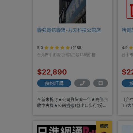
聯強電信聯盟-力天科技公館店
哈電
5.0
(2185)
4.9
台北市中正區汀州路三段138號1樓
台中市
$22,890
$2
預約訂購
全新未拆封★公司貨保固一年★高價回
《台中
收中古機★公館捷運1號出口步行1分鐘
工/大
~
LINE
精選