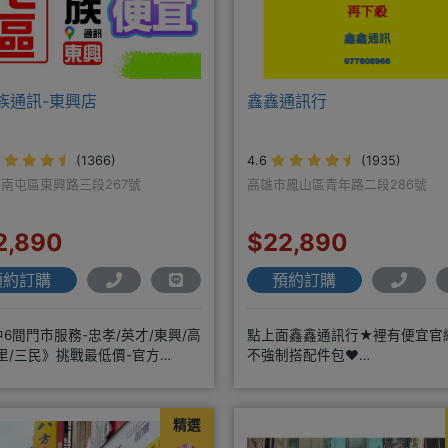
族通訊-東興店
鑫鑫通訊行
(1366)
4.6
(1935)
南屯區東興路三段267號
高雄市鳳山區青年路二段286號
2,890
$22,890
預約訂購
預約訂購
6間門市服務-忠孝/英才/東興/高
點上面鑫鑫通訊行★裡有便宜官網
里/三民》挑戰最低價-官方
不強制搭配件包❤️
@hbp2888s♦高
https://www.xinxinmobile
精選