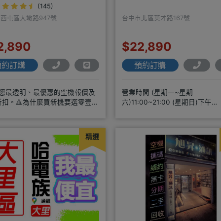
(145)
西屯區大墩路947號
台中市北區英才路167號
2,890
$22,890
預約訂購
預約訂購
供您最透明、最優惠的空機報價及
營業時間 (星期一~星期
折扣。🔺為什麼買新機要選零壹通
六)11:00~21:00 (星期日)下午
APPLE授權經銷商、SAM
2:30~7:00★無卡分期申辦方便
精選