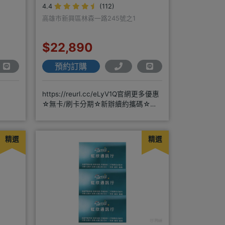
4.4
(112)
高雄市新興區林森一路245號之1
$22,890
預約訂購
https://reurl.cc/eLyV1Q官網更多優惠
☆無卡/刷卡分期☆新辦續約攜碼☆二
手機買賣☆
精選
精選