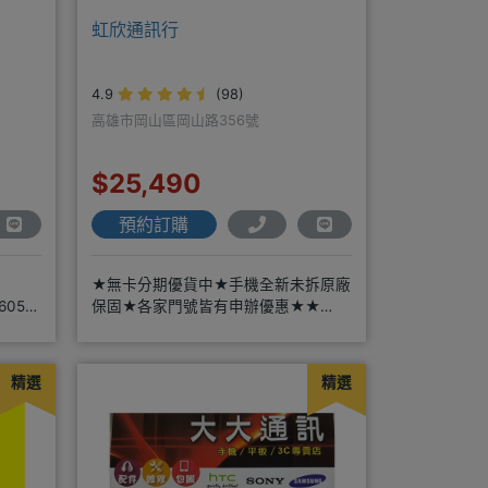
虹欣通訊行
4.9
(98)
高雄市岡山區岡山路356號
$25,490
預約訂購
★無卡分期優貨中★手機全新未拆原廠
0605★
保固★各家門號皆有申辦優惠★★
賴:@913mrrsk
精選
精選