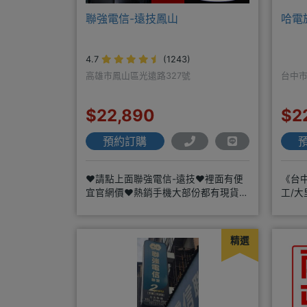
聯強電信-遠技鳳山
哈電
4.7
(1243)
高雄市鳳山區光遠路327號
台中市
$22,890
$2
預約訂購
❤️請點上面聯強電信-遠技❤️裡面有便
《台中
宜官網價❤️熱銷手機大部份都有現貨
工/大
https://yujimob
LINE
精選