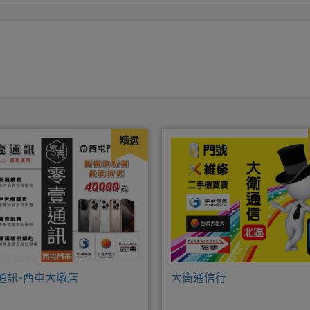
精選
通訊-西屯大墩店
大衛通信行