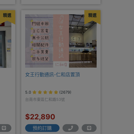
各大品牌手機皆有(門號：✔續約 ✔
精選
精選
女王行動通訊-仁和店置頂
5.0
(2679)
台南市東區仁和路53號
$22,890
預約訂購