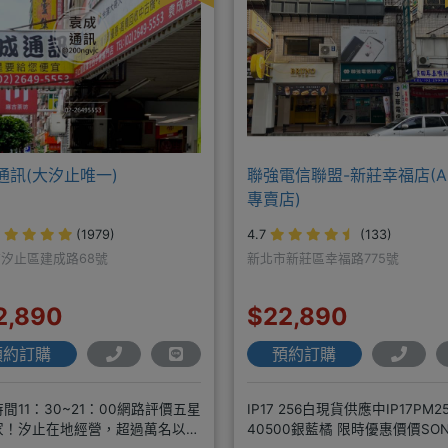
通訊(大汐止唯一)
聯強電信聯盟-新莊幸福店(AP
專賣店)
(1979)
4.7
(133)
汐止區建成路68號
新北市新莊區幸福路775號
2,890
$22,890
預約訂購
預約訂購
間11：30~21：00網路評價五星
IP17 256白現貨供應中IP17PM2
家！汐止在地經營，超過萬名以上
40500銀藍橘 限時優惠價價SONY