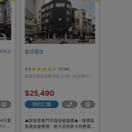
PLE
藍訊電信
4.9
(1134)
嘉義市東區吳鳳北路105號（民族路口）
$25,490
預約訂購
56只要
▲點我查看門市現金破盤價▲✨報價皆
1-8
為現金優惠價，刷卡另有刷卡特惠價✨