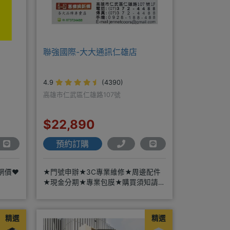
聯強國際-大大通訊仁雄店
4.9
(4390)
高雄市仁武區仁雄路107號
$22,890
預約訂購
價❤️
★門號申辦★3C專業維修★周邊配件
★現金分期★專業包膜★購買須知請詳
閱＊來店辦理搭配門號，打卡贈好禮
精選
精選