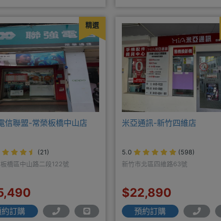
肯定！搭配各家電信資費
256
精選
電信聯盟-常榮板橋中山店
米亞通訊-新竹四維店
(21)
5.0
(598)
板橋區中山路二段122號
新竹市北區四維路63號
5,490
$22,890
預約訂購
預約訂購