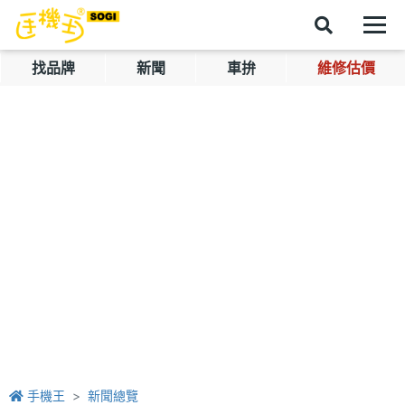
找品牌
新聞
車拚
維修估價
手機王
新聞總覽