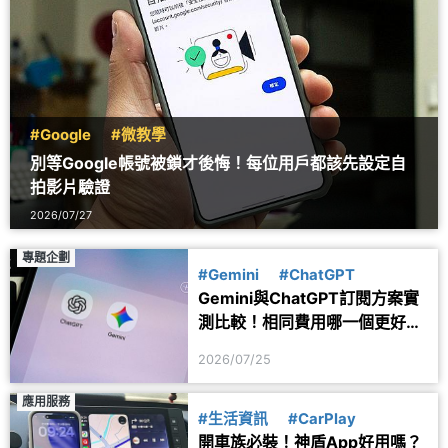
#Google
#微教學
別等Google帳號被鎖才後悔！每位用戶都該先設定自
拍影片驗證
2026/07/27
專題企劃
#Gemini
#ChatGPT
Gemini與ChatGPT訂閱方案實
測比較！相同費用哪一個更好
用？
2026/07/25
應用服務
#生活資訊
#CarPlay
開車族必裝！神盾App好用嗎？