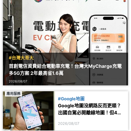
#台灣大哥大
首創電信資費結合電動車充電！台灣大MyCharge充電
多5G方案 2年最高省1.6萬
2026/08/07
應用服務
#Google地圖
Google地圖沒網路反而更順？
出國自駕必開離線地圖！但4項
功能仍會受限制
2026/08/07