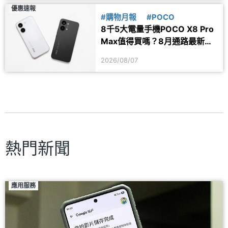
優惠速報
#購物月報
#POCO
8千5大電量手機POCO X8 Pro
Max值得買嗎？8月通路最新價
格一次看
2026/08/07
熱門新聞
應用服務