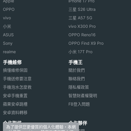
Apple
iPhone 17 Pro
OPPO
三星 S26 Ultra
vivo
三星 A57 5G
小米
vivo X300 Pro
ASUS
OPPO Reno16
Sony
OPPO Find X9 Pro
realme
小米 17T Pro
手機維修
手機王
搞懂維修保固
關於我們
手機送修要注意
聯絡我們
手機泡水怎麼救
隱私權政策
安卓手機重置
智慧財產權聲明
蘋果安卓跳槽
FB登入問題
安卓資料轉移
合作聯絡
合作夥伴
為了提供您更優質的個人化體驗，本網
廣告刊登
法律顧問