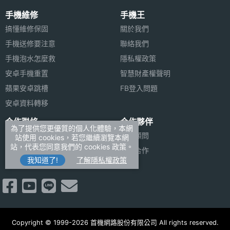
手機維修
手機王
搞懂維修保固
關於我們
手機送修要注意
聯絡我們
手機泡水怎麼救
隱私權政策
安卓手機重置
智慧財產權聲明
蘋果安卓跳槽
FB登入問題
安卓資料轉移
合作聯絡
合作夥伴
為了提供您更優質的個人化體驗，本網
廣告刊登
法律顧問
站使用 cookies，若您繼續瀏覽本網
站，代表您同意我們的 cookies 政策。
加入商店報價
媒體合作
我知道了!
了解隱私權政策
新聞聯絡
Copyright © 1999-2026 首機網路股份有限公司 All rights reserved.