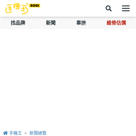
找品牌
新聞
車拚
維修估價
手機王
新聞總覽