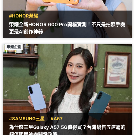
#HONOR榮耀
榮耀全新HONOR 600 Pro開箱實測！不只是拍照手機
更是AI創作神器
專題企劃
#SAMSUNG三星
#A57
為什麼三星Galaxy A57 5G值得買？台灣銷售五連霸的
超值國民神機關鍵攻略