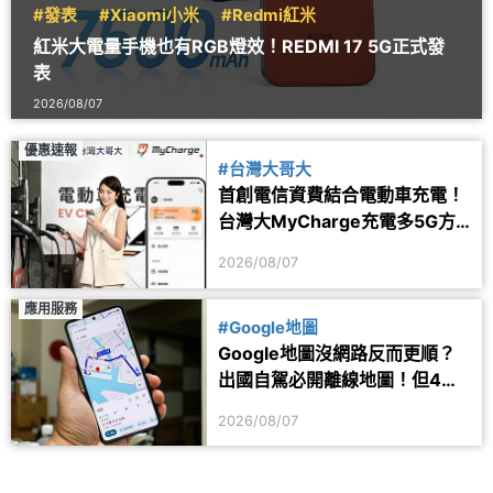
#發表
#Xiaomi小米
#Redmi紅米
紅米大電量手機也有RGB燈效！REDMI 17 5G正式發
表
2026/08/07
優惠速報
#台灣大哥大
首創電信資費結合電動車充電！
台灣大MyCharge充電多5G方
案 2年最高省1.6萬
2026/08/07
應用服務
#Google地圖
Google地圖沒網路反而更順？
出國自駕必開離線地圖！但4項
功能仍會受限制
2026/08/07