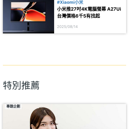
#Xiaomi小米
小米推27吋4K電腦螢幕 A27Ui
台灣價格6千5有找起
2025/08/14
特別推薦
專題企劃