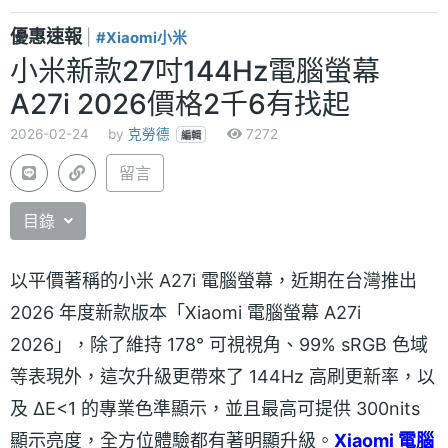
優惠速報
|
#Xiaomi小米
小米新款27吋144Hz電腦螢幕
A27i 2026價格2千6有找起
2026-02-24
by
克勞德
7272
編輯
留言
目錄
以平價著稱的小米 A27i 電腦螢幕，近期在台灣推出
2026 年度新款版本「Xiaomi 電腦螢幕 A27i
2026」，除了維持 178° 可視視角、99% sRGB 色域
等表現外，這次升級更帶來了 144Hz 高刷更新率，以
及 ΔE<1 的專業色準顯示，並且最高可提供 300nits
顯示亮度，全方位體驗都有著明顯升級。
Xiaomi 電腦