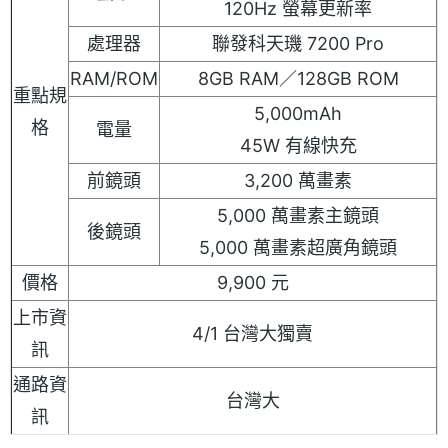
120Hz 螢幕更新率
處理器
聯發科天璣 7200 Pro
RAM/ROM
8GB RAM／128GB ROM
重點規
5,000mAh
格
電量
45W 有線快充
前鏡頭
3,200 萬畫素
5,000 萬畫素主鏡頭
後鏡頭
5,000 萬畫素超廣角鏡頭
價格
9,900 元
上市資
4/1 台灣大獨賣
訊
通路資
台灣大
訊