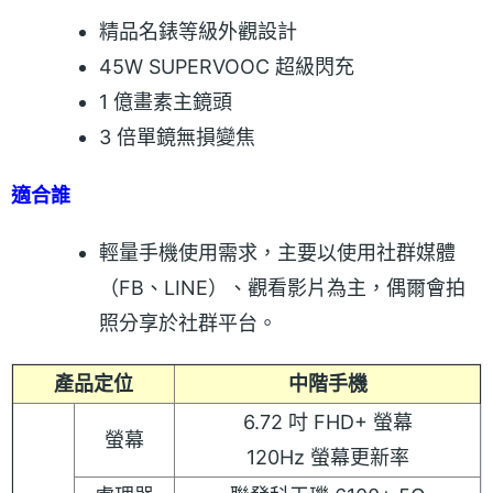
精品名錶等級外觀設計
45W SUPERVOOC 超級閃充
1 億畫素主鏡頭
3 倍單鏡無損變焦
適合誰
輕量手機使用需求，主要以使用社群媒體
（FB、LINE）、觀看影片為主，偶爾會拍
照分享於社群平台。
產品定位
中階手機
6.72 吋 FHD+ 螢幕
螢幕
120Hz 螢幕更新率