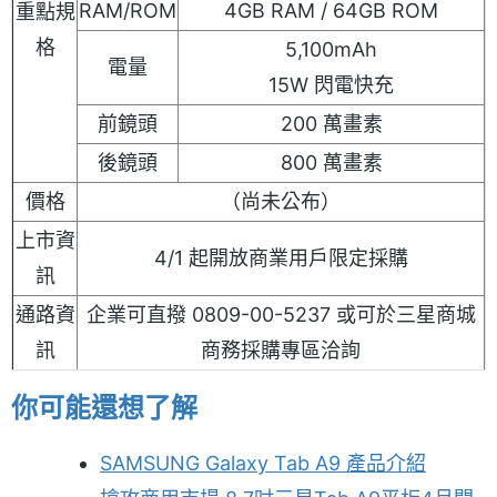
RAM/ROM
4GB RAM / 64GB ROM
重點規
格
5,100mAh
電量
15W 閃電快充
前鏡頭
200 萬畫素
後鏡頭
800 萬畫素
價格
（尚未公布）
上市資
4/1 起開放商業用戶限定採購
訊
通路資
企業可直撥 0809-00-5237 或可於三星商城
訊
商務採購專區洽詢
你可能還想了解
SAMSUNG Galaxy Tab A9 產品介紹