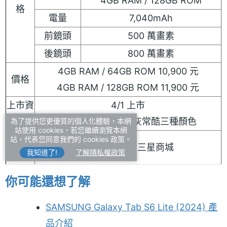
4GB RAM / 128GB ROM
格
電量
7,040mAh
前鏡頭
500 萬畫素
後鏡頭
800 萬畫素
4GB RAM / 64GB ROM 10,900 元
價格
4GB RAM / 128GB ROM 11,900 元
上市資
4/1 上市
訊
心動綠、粉出色、灰常酷三種顏色
為了提供您更優質的個人化體驗，本網
站使用 cookies，若您繼續瀏覽本網
通路資
站，代表您同意我們的 cookies 政策。
三星智慧館、三星商城
我知道了!
了解隱私權政策
訊
你可能還想了解
SAMSUNG Galaxy Tab S6 Lite (2024) 產
品介紹