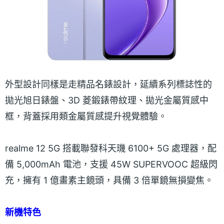
外型設計同樣是走精品名錶設計，延續系列標誌性的
拋光旭日錶盤、3D 菱鍛錶帶紋理、拋光金屬質感中
框，背蓋採用類金屬質感提升視覺體驗。
realme 12 5G 搭載聯發科天璣 6100+ 5G 處理器，配
備 5,000mAh 電池，支援 45W SUPERVOOC 超級閃
充，擁有 1 億畫素主鏡頭，具備 3 倍單鏡無損變焦。
新機特色