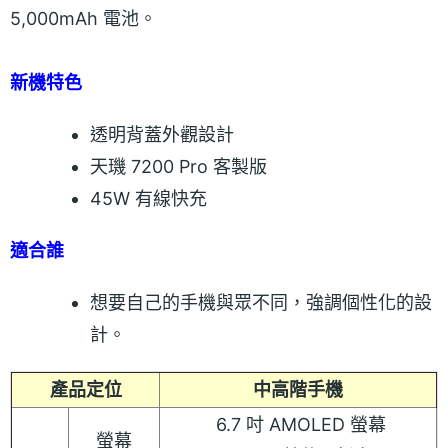
5,000mAh 電池。
新機特色
透明背蓋外觀設計
天璣 7200 Pro 客製版
45W 有線快充
適合誰
想要自己的手機與眾不同，強調個性化的設
計。
產品定位
中高階手機
6.7 吋 AMOLED 螢幕
螢幕