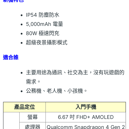
IP54 防塵防水
5,000mAh 電量
80W 極速閃充
超級夜景攝影模式
適合誰
主要用途為通訊、社交為主，沒有玩遊戲的
需求。
公務機、老人機、小孩機。
產品定位
入門手機
螢幕
6.67 吋 FHD+ AMOLED
處理器
Qualcomm Snapdragon 4 Gen 2