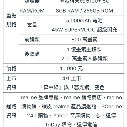
處理器
聯發科天璣 6100+ 5G
RAM/ROM
8GB RAM / 256GB ROM
重點
5,000mAh 電池
規格
電量
45W SUPERVOOC 超級閃充
前鏡頭
800 萬畫素
1 億畫素主鏡頭
後鏡頭
200 萬畫素人像鏡頭
價格
10,990 元
上市
4/1 上市
資訊
「森林綠」與「暮光紫」雙色
realme 品牌專櫃、realme 網路商店、momo
通路
購物網、蝦皮 realme 產品旗艦館、PChome
資訊
24h 購物、Yahoo 奇摩購物中心、遠傳
friDay 購物、遠傳電信