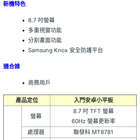
新機特色
8.7 吋螢幕
多重視窗功能
分割畫面功能
Samsung Knox 安全防護平台
適合誰
商務用戶
產品定位
入門安卓小平板
8.7 吋 TFT 螢幕
螢幕
60Hz 螢幕更新率
處理器
聯發科 MT8781