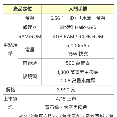
產品定位
入門手機
螢幕
6.56 吋 HD+「水滴」螢幕
處理器
聯發科 Helio G85
RAM/ROM
4GB RAM / 64GB ROM
重點規
5,000mAh
電量
格
15W 快充
前鏡頭
500 萬畫素
1,300 萬畫素主鏡頭
後鏡頭
0.08 萬畫素鏡頭
價格
3,990 元
上市資
4/15 上市
訊
寶石綠、太空黑兩色
vivo 全台官方門市（台北三創、新竹巨城、台