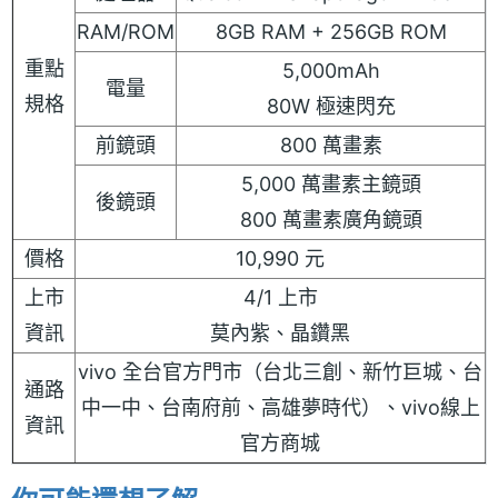
RAM/ROM
8GB RAM + 256GB ROM
重點
5,000mAh
電量
規格
80W 極速閃充
前鏡頭
800 萬畫素
5,000 萬畫素主鏡頭
後鏡頭
800 萬畫素廣角鏡頭
價格
10,990 元
上市
4/1 上市
資訊
莫內紫、晶鑽黑
vivo 全台官方門市（台北三創、新竹巨城、台
通路
中一中、台南府前、高雄夢時代）、vivo線上
資訊
官方商城