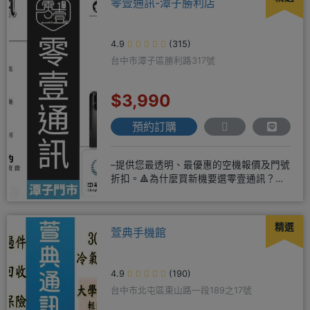
零壹通訊-潭子勝利店
4.9
(315)
台中市潭子區勝利路317號
$3,990
預約訂購
–提供您最透明、最優惠的空機報價及門號
折扣。🔺為什麼買新機要選零壹通訊？
◎APPLE授權經銷商、SAM
精選
萱典手機館
4.9
(190)
台中市北屯區東山路一段189之17號