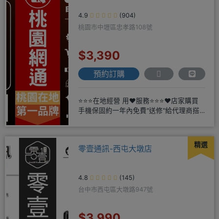
4.9
(904)
桃園市中壢區忠孝路108號
$3,390
預約訂購
⭐⭐⭐在地經營 用❤️服務⭐⭐⭐❤️店家購買
手機保固約一年內免費"送修"給代理商搭
配門號再享高額折扣，
精選
零壹通訊-西屯大墩店
4.8
(145)
台中市西屯區大墩路947號
$3,990