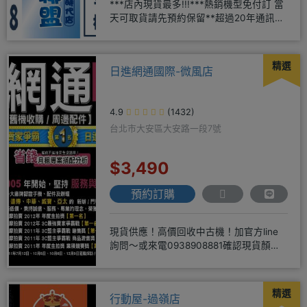
***店內現貨最多!!!***熱銷機型免付訂 當
天可取貨請先預約保留**超過20年通訊經
驗2001年起
精選
日進網通國際-微風店
4.9
(1432)
台北市大安區大安路一段7號
$3,490
預約訂購
現貨供應！高價回收中古機！加官方line
詢問～或來電0938908881確認現貨顏色
時~請先告知手機王
精選
行動屋-過嶺店