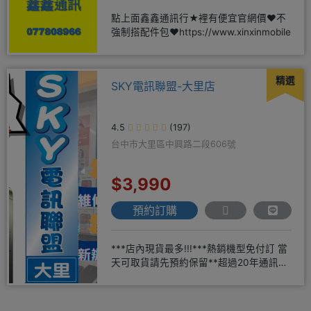
點上面鑫鑫通訊行★裡有便宜官網價❤️不
強制搭配件包❤️https://www.xinxinmobile
精選
SKY電訊聯盟-大里店
4.5
(197)
台中市大里區中興路二段606號
$3,990
預約訂購
***店內現貨最多!!!***熱銷機型免付訂 當
天可取貨請先預約保留**超過20年通訊經
驗2001年起