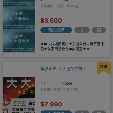
高雄市岡山區岡山路356號
$3,500
預約訂購
★無卡分期優貨中★手機全新未拆原廠保
固★各家門號皆有申辦優惠★★
賴:@913mrrsk
精選
聯強國際-大大通訊仁雄店
4.9
(4390)
高雄市仁武區仁雄路107號
$2,990