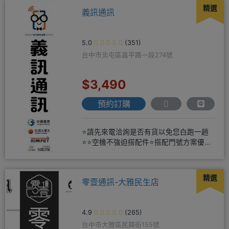
精選
義訊通訊
5.0
(351)
台中市北屯區昌平路一段274號
$3,490
預約訂購
⭐請先來電洽詢是否有貨以免您白跑一趟
⭐⭐空機不強迫搭配件⭐搭配門號方案優惠
更多⭐⭐手機加購滿版玻璃貼+
精選
零壹通訊-大雅民生店
4.9
(265)
台中市大雅區民興街155號