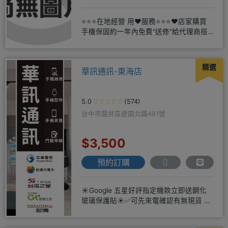
⭐⭐⭐在地經營 用❤️服務⭐⭐⭐❤️店家購買
手機保固約一年內免費"送修"給代理商搭
配門號再享高額折扣，
精選
華訊通訊-東海店
5.0
(574)
台中市龍井區遊園北路481號
$3,500
預約訂購
☀️Google 五星好評指定機款立即送鋼化
玻璃保護貼☀️✅可先來電確認有無現貨 ☎️
04-2631