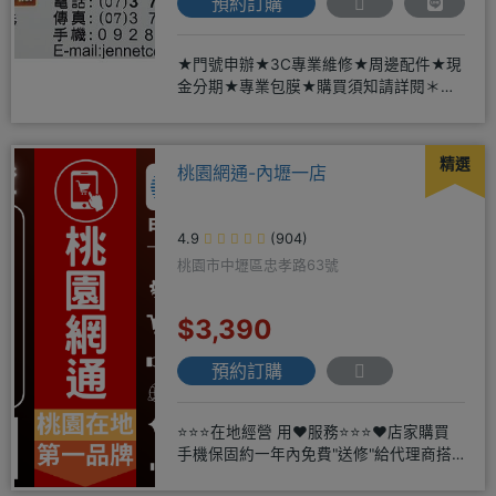
預約訂購
★門號申辦★3C專業維修★周邊配件★現
金分期★專業包膜★購買須知請詳閱＊來
店辦理搭配門號，打卡贈好禮
精選
桃園網通-內壢一店
4.9
(904)
桃園市中壢區忠孝路63號
$3,390
預約訂購
⭐⭐⭐在地經營 用❤️服務⭐⭐⭐❤️店家購買
手機保固約一年內免費"送修"給代理商搭
配門號再享高額折扣，