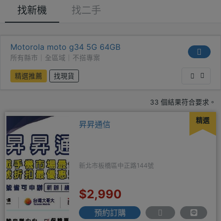
找新機
找二手
Motorola moto g34 5G 64GB
所有縣市｜全區域｜不搭專案
精選推薦
找現貨
33 個結果符合要求。
精選
昇昇通信
新北市板橋區中正路144號
$2,990
預約訂購