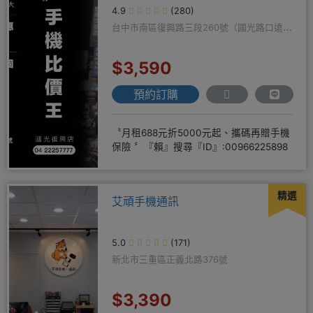
4.9
(280)
台中市南區復興路三段260號（國光路口遠傳
隔壁）
$3,590
預約訂購
〝月租688元折5000元起、攜碼再贈手機
保險 〞『賴』搜尋『ID』:00966225898
精選
艾頑手機通訊
5.0
(171)
新北市三重區正義北路376號
$3,390