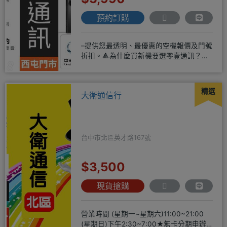
預約訂購
–提供您最透明、最優惠的空機報價及門號
折扣。🔺為什麼買新機要選零壹通訊？
◎APPLE授權經銷商、SAM
精選
大衛通信行
台中市北區英才路167號
$3,500
現貨搶購
營業時間 (星期一~星期六)11:00~21:00
(星期日)下午2:30~7:00★無卡分期申辦