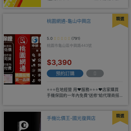
方便
精選
桃園網通-龜山中興店
5.0
(791)
桃園市龜山區中興路443號
$3,390
預約訂購
⭐⭐⭐在地經營 用❤️服務⭐⭐⭐❤️店家購買
手機保固約一年內免費"送修"給代理商搭
配門號再享高額折扣，
精選
手機比價王-國光復興店