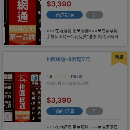
$3,390
預約訂購
⭐⭐⭐在地經營 用❤️服務⭐⭐⭐❤️店家購買
手機保固約一年內免費"送修"給代理商搭
配門號再享高額折扣，
精選
桃園網通-桃園龍安店
4.9
(1693)
桃園市桃園區龍安街83號
$3,390
預約訂購
⭐⭐⭐在地經營 用❤️服務⭐⭐⭐❤️店家購買