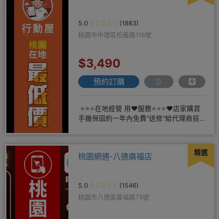
5.0
(1883)
桃園市中壢區松義路116號
$3,490
預約訂購
⭐⭐⭐在地經營 用❤️服務⭐⭐⭐❤️店家購買
手機保固約一年內免費"送修"給代理商搭
配門號再享高額折扣
精選
桃園網通-八德廣福店
5.0
(1546)
桃園市八德區廣福路73號