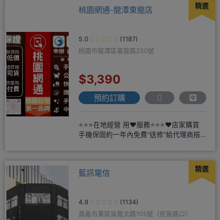
精選
桃園網通-龍潭東龍店
5.0
(1187)
桃園市龍潭區東龍路250號
$3,390
預約訂購
⭐⭐⭐在地經營 用❤️服務⭐⭐⭐❤️店家購買
手機保固約一年內免費"送修"給代理商搭
配門號再享高額折扣，
精選
藍訊電信
4.9
(1134)
嘉義市東區吳鳳北路105號（民族路口）