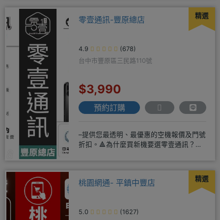
精選
零壹通訊-豐原總店
4.9
(678)
台中市豐原區三民路110號
$3,990
預約訂購
–提供您最透明、最優惠的空機報價及門號
折扣。🔺為什麼買新機要選零壹通訊？
◎APPLE授權經銷商、SAM
精選
桃園網通- 平鎮中豐店
5.0
(1627)