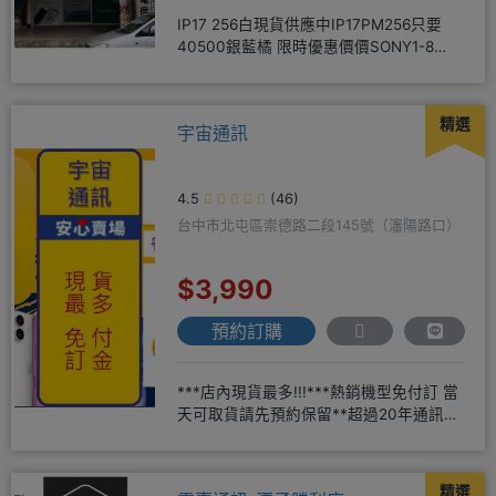
IP17 256白現貨供應中IP17PM256只要
40500銀藍橘 限時優惠價價SONY1-8
256
精選
宇宙通訊
4.5
(46)
台中市北屯區崇德路二段145號（瀋陽路口）
$3,990
預約訂購
***店內現貨最多!!!***熱銷機型免付訂 當
天可取貨請先預約保留**超過20年通訊經
驗2001年起
精選