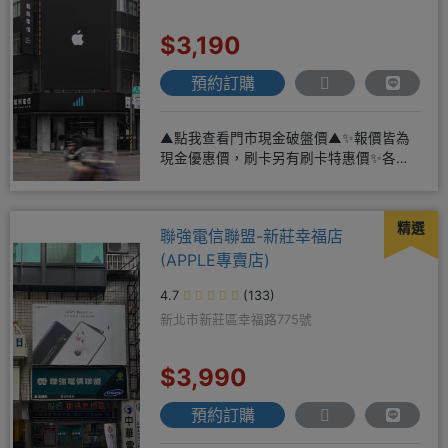
$3,190
預約訂購
▲點我查看門市現金破盤價▲✨報價皆為
現金優惠價，刷卡另有刷卡特惠價✨各大
品牌手機皆有(門號：✔續約 ✔
精選
聯強電信聯盟-新莊幸福店
(APPLE專賣店)
4.7
(133)
新北市新莊區幸福路775號
$3,990
預約訂購