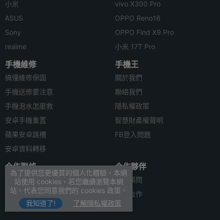
小米
vivo X300 Pro
ASUS
OPPO Reno16
Sony
OPPO Find X9 Pro
realme
小米 17T Pro
手機維修
手機王
搞懂維修保固
關於我們
手機送修要注意
聯絡我們
手機泡水怎麼救
隱私權政策
安卓手機重置
智慧財產權聲明
蘋果安卓跳槽
FB登入問題
安卓資料轉移
合作聯絡
合作夥伴
為了提供您更優質的個人化體驗，本網
廣告刊登
法律顧問
站使用 cookies，若您繼續瀏覽本網
站，代表您同意我們的 cookies 政策。
加入商店報價
媒體合作
我知道了!
了解隱私權政策
新聞聯絡