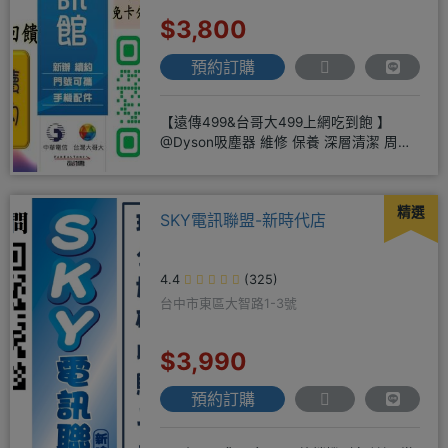
$3,800
預約訂購
【遠傳499&台哥大499上網吃到飽 】
@Dyson吸塵器 維修 保養 深層清潔 周邊
商品 耗材販售@
精選
SKY電訊聯盟-新時代店
4.4
(325)
台中市東區大智路1-3號
$3,990
預約訂購