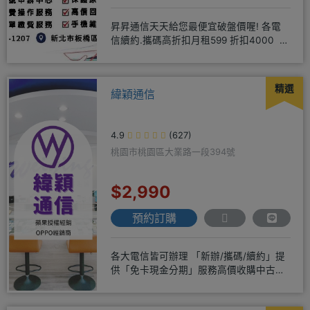
昇昇通信天天給您最便宜破盤價喔! 各電
信續約.攜碼高折扣月租599 折扣4000 月
租799 折扣7
精選
緯穎通信
4.9
(627)
桃園市桃園區大業路一段394號
$2,990
預約訂購
各大電信皆可辦理 「新辦/攜碼/續約」提
供「免卡現金分期」服務高價收購中古機
♥️只要來緯穎 保證你上癮