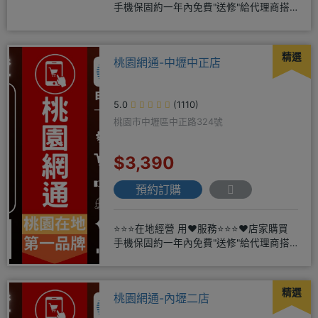
手機保固約一年內免費"送修"給代理商搭
配門號再享高額折扣，
精選
桃園網通-中壢中正店
5.0
(1110)
桃園市中壢區中正路324號
$3,390
預約訂購
⭐⭐⭐在地經營 用❤️服務⭐⭐⭐❤️店家購買
手機保固約一年內免費"送修"給代理商搭
配門號再享高額折扣，
精選
桃園網通-內壢二店