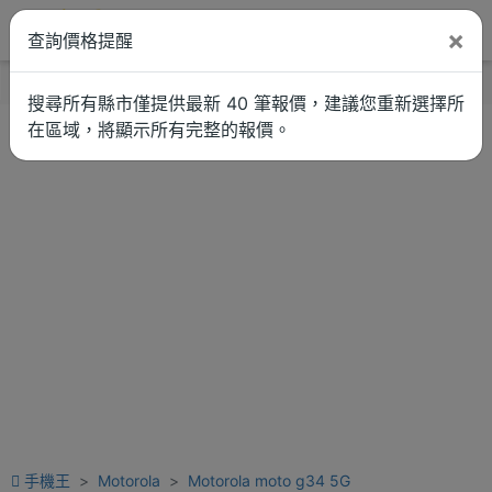
×
查詢價格提醒
找品牌
新聞
車拚
維修估價
搜尋所有縣市僅提供最新 40 筆報價，建議您重新選擇所
在區域，將顯示所有完整的報價。
手機王
Motorola
Motorola moto g34 5G