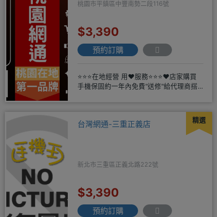
桃園市平鎮區中豐南勢二段116號
$3,390
預約訂購
⭐⭐⭐在地經營 用❤️服務⭐⭐⭐❤️店家購買
手機保固約一年內免費"送修"給代理商搭
配門號再享高額折扣，
精選
台灣網通-三重正義店
新北市三重區正義北路222號
$3,390
預約訂購