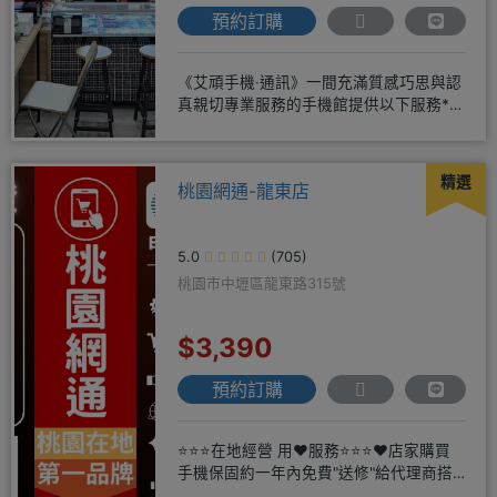
預約訂購
《艾頑手機·通訊》一間充滿質感巧思與認
真親切專業服務的手機館提供以下服務*免
卡/無卡/手機/3C產品/
精選
桃園網通-龍東店
5.0
(705)
桃園市中壢區龍東路315號
$3,390
預約訂購
⭐⭐⭐在地經營 用❤️服務⭐⭐⭐❤️店家購買
手機保固約一年內免費"送修"給代理商搭
配門號再享高額折扣，