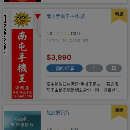
精選
南屯手機王-中科店
4.2
(125)
台中市西屯區福雅路48號
$3,990
預約訂購
請主動告知店家是"手機王網友"，若詢價
前不主動表明是網友身份，則一律皆以"現
場報價為主"事後不退差價請
精選
虹欣通訊行
4.9
(98)