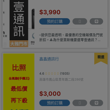
$3,990
預約訂購
–提供您最透明、最優惠的空機報價及門號
折扣。🔺為什麼買新機要選零壹通訊？
◎APPLE授權經銷商、SAM
精選
鑫鑫通訊行
4.6
(1935)
高雄市鳳山區青年路二段286號
$3,000
預約訂購