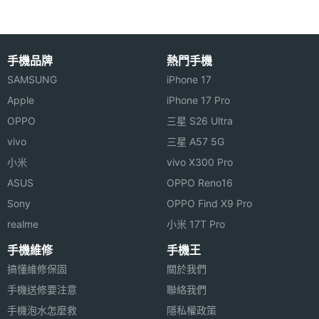
感光元
件
手機品牌
熱門手機
前相機
2.0
光圈F
SAMSUNG
iPhone 17
Apple
iPhone 17 Pro
前相機
26 mm
OPPO
三星 S26 Ultra
等效焦
vivo
三星 A57 5G
距
小米
vivo X300 Pro
通訊與網路
ASUS
OPPO Reno16
Sony
OPPO Find X9 Pro
5G NR
1800(n3), 2100(n1), 2300(n40),
realme
小米 17T Pro
頻率
2500(n41), 2600(n38), 2600(n7),
手機維修
手機王
3500(n78), 3700(n77), 4500(n79),
700(n28)
搞懂維修保固
關於我們
手機送修要注意
聯絡我們
5G NR
Sub-6
手機泡水怎麼救
隱私權政策