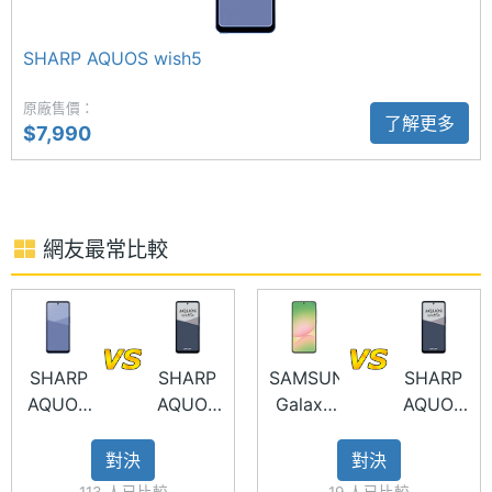
後置 5,010 萬畫素主鏡頭 + 190 萬畫素景深鏡頭，前
儲存空
UFS2.1
間格式
後鏡頭皆有具備防手震功能，其中前鏡頭還支援口罩
SHARP AQUOS wish5
辨識功能，後鏡頭整合 ProPix lite 影像品質引擎，有
記憶卡
microSDXC
效提升畫質與清晰度表現。
原廠售價：
了解更多
$7,990
最大擴
2 TB
充儲存
空間
電池容
5000 mAh
網友最常比較
SHARP AQUOS wish5s 功能特色
量
◎ Android 15 作業系統
顯示螢幕
◎ 5G 上網（可搭配 eSIM 啟用雙卡雙待）
◎ 6.6 吋 1,612 x 720pixels 解析度 LCD 螢幕
SHARP
SHARP
SAMSUNG
SHARP
主螢幕
6.6 inch
AQUOS
AQUOS
Galaxy
AQUOS
尺寸
（120Hz 螢幕更新率）
wish5
wish5s
A56 5G
wish5s
◎ 聯發科天璣 6300 八核心處理器
主螢幕
1612x720 pixels
對決
對決
◎ 8GB RAM / 256GB ROM
解析度