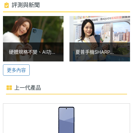
心處理器，內建 8GB RAM / 256GB ROM（支援 8GB
處理器
2.4+2 GHz
評測與新聞
虛擬記憶體），另外可透過 microSD 記憶卡最高擴充
時脈
至 2TB 儲存空間。支援 5G 上網、eSIM、Wi-Fi 5、
處理器
8
藍牙 5.3 與 NFC 等功能。
核心數
圖形處
Mali-G57 MC2
8Way Audio 環繞音場
硬體規格不變、AI功能
夏普手機SHARP
理器
SHARP AQUOS wish5s 具備 8Way Audio 沈浸式環
下放 SHARP AQUOS
AQUOS wish5升級版
wish5s開箱跑分測試
wish5s台灣限定 2月初
繞音場，無論是使用無線耳機或耳罩式耳機，都能體
RAM記
8 GB
更多內容
上市
憶體
驗到從 8 個方向傳來的立體環繞音效，讓你在觀看音
樂、影片時，都能感受到如身歷其境般、真實且寬廣
上一代產品
記憶體
LPDDR4X
的音場表現。
格式
ROM儲
256 GB
ProPix lite 影像品質引擎
存空間
SHARP AQUOS wish5s 前置 800 萬畫素自拍鏡頭，