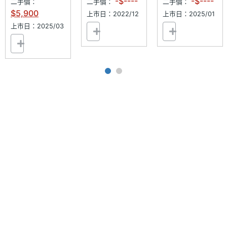
LED補
-$----
-$----
二手價：
二手價：
二手價：
光燈
$5,900
上市日：2022/12
上市日：2025/01
上市日：2025/03
主相機
Yes
自動對
焦
第二主
190 萬畫素
相機畫
素
第二主
CMOS
相機感
光元件
前相機
800 萬畫素
畫素
前相機
CMOS