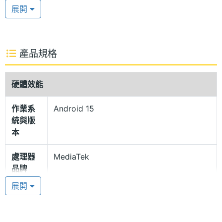
螢幕操作表現，結合 Rich Color 顯示技術，還能讓手
展開
機顯示畫面變得更加鮮豔動人。生物辨識部分，支援
側邊指紋辨識、臉部辨識功能。
產品規格
IP69 防塵防水
SHARP AQUOS wish5s 外型採用三宅一成團隊
硬體效能
「miyake design」監修設計，不僅展現日系極簡美
作業系
Android 15
學，更同時具備 18 項 MIL-STD 美國軍規標準，支援
統與版
最高 IP69 防塵防水等級，擁有相當高程度的手機防護
本
能力，外殼採用約 60% 再生塑料製成，兼顧環境友
處理器
MediaTek
善。
品牌
展開
聯發科天璣 6300
處理器
Dimensity 6300
型號
SHARP AQUOS wish5s 搭載聯發科天璣 6300 八核