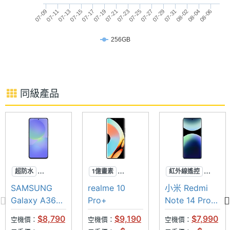
07-23
07-15
08-06
07-29
07-21
07-13
08-04
07-27
07-19
07-11
08-02
07-25
07-17
07-09
07-31
相機規格
※本文為 SOGI 手機王版權所有，未經授權不得轉載使用※
256GB
主相機
5010 萬畫素
畫素
主相機
CMOS
同級產品
感光元
件
主相機
1.8
光圈F
主相機
25 mm
超防水
1億畫素
紅外線遙控
等效焦
AI手機
120Hz
超級快充
SAMSUNG
realme 10
小米 Redmi
距
120Hz
雙曲面機身
2億畫素
Galaxy A36
Pro+
Note 14 Pro+
5G
5G 256GB
主相機
Yes
$8,790
$9,190
$7,990
空機價：
空機價：
空機價：