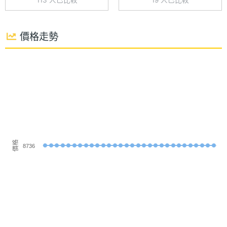
113 人已比較
19 人已比較
◎ Wi-Fi 5、藍牙 5.3、NFC、UWB
主螢幕
267 ppi
◎ IP65 / IP68 / IP69 防塵防水等級、MIL-STD 美國
像素密
價格走勢
軍規認證
度
◎ 前置 800 萬畫素鏡頭
主螢幕
LCD
◎ 後置 5,010 萬畫素主鏡頭 + 190 萬畫素景深鏡頭
材質
◎ 側邊指紋辨識、臉部辨識
◎ 擁有 3.5mm 耳機孔
主螢幕
120 Hz
更新率
◎ 電話助手、搖搖防護
◎ 5,000mAh 電池
價格
主螢幕
240 Hz
8736
◎ 採用 USB Type-C 規格 (USB 2.0)，支援 27W 充
觸控採
樣率
電速度、PD 3.0 快充，具備旁路充電
◎ 支援 microSDXC 記憶卡擴充，最高可擴充 2TB 儲
存空間
◎ 支援作業系統版本更新 2 次、安全系統更新 3 年