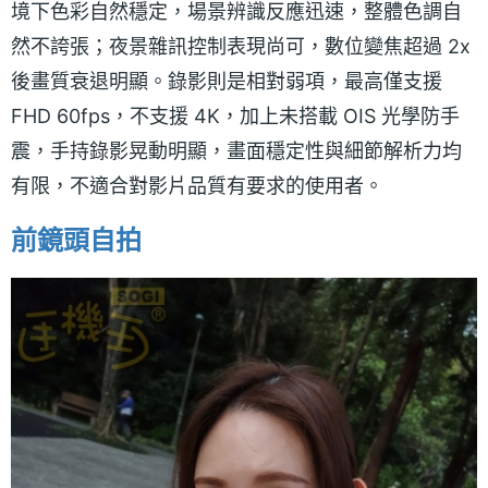
境下色彩自然穩定，場景辨識反應迅速，整體色調自
然不誇張；夜景雜訊控制表現尚可，數位變焦超過 2x
後畫質衰退明顯。錄影則是相對弱項，最高僅支援
FHD 60fps，不支援 4K，加上未搭載 OIS 光學防手
震，手持錄影晃動明顯，畫面穩定性與細節解析力均
有限，不適合對影片品質有要求的使用者。
前鏡頭自拍