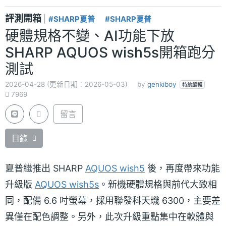
評測開箱
|
#SHARP夏普
#SHARP夏普
硬體規格不變、AI功能下放
SHARP AQUOS wish5s開箱跑分
測試
2026-04-28 (更新日期：2026-05-03)
by
genkiboy
特約編輯
7969
留言
目錄
夏普繼推出 SHARP
AQUOS wish5
後，再度帶來功能
升級版
AQUOS wish5s
。新機硬體規格與前代大致相
同，配備 6.6 吋螢幕，採用聯發科天璣 6300，主要差
異僅在配色調整。另外，此次升級重點集中在軟體與