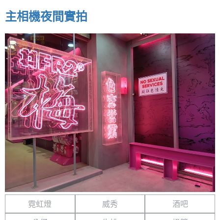
主相機夜間實拍
霓虹燈
威秀
酒吧