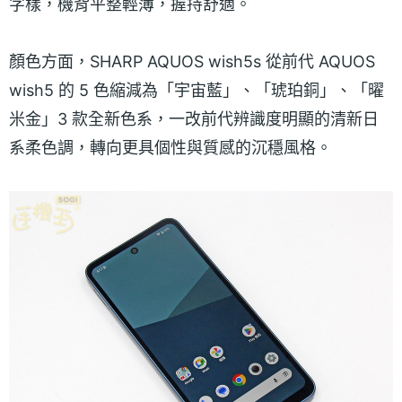
字樣，機背平整輕薄，握持舒適。
顏色方面，SHARP AQUOS wish5s 從前代 AQUOS
wish5 的 5 色縮減為「宇宙藍」、「琥珀銅」、「曜
米金」3 款全新色系，一改前代辨識度明顯的清新日
系柔色調，轉向更具個性與質感的沉穩風格。