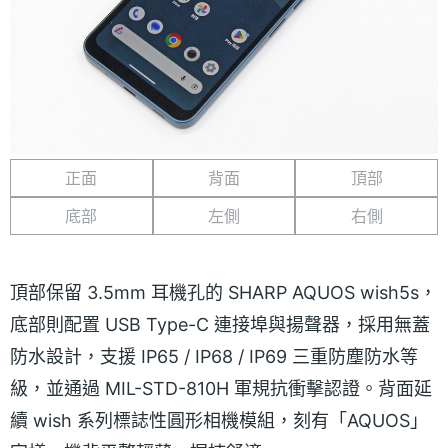
正面
背面
頂部
底部
左側
右側
頂部保留 3.5mm 耳機孔的 SHARP AQUOS wish5s，
底部則配置 USB Type-C 連接埠與揚聲器，採用無蓋
防水設計，支援 IP65 / IP68 / IP69 三重防塵防水等
級，並通過 MIL-STD-810H 軍規抗衝擊認證。背面延
續 wish 系列標誌性圓形相機模組，刻有「AQUOS」