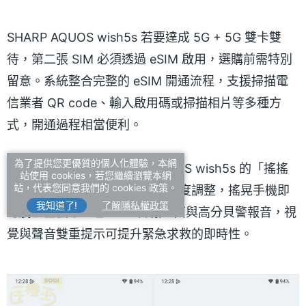
SHARP AQUOS wish5s 若要達成 5G + 5G 雙卡雙
待，第二張 SIM 必須透過 eSIM 啟用，選購前需特別
留意。系統整合完整的 eSIM 開通流程，支援掃描電
信業者 QR code、輸入啟用碼或掃描相片等多種方
式，開通過程相當便利。
為了提供您更優質的個人化體驗，本網
在安全防護方面，SHARP AQUOS wish5s 的「搖搖
站使用 cookies，若您繼續瀏覽本網
站，代表您同意我們的 cookies 政策。
防護」提供低、中、高三段靈敏度調整，搖晃手機即
我知道了!
了解隱私權政策
可觸發全螢幕紅色 SOS 警報畫面與高分貝警報音，視
覺與聲音雙重提示可提升緊急求救的即時性。