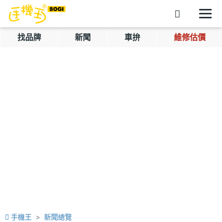
找品牌
新聞
車拚
維修估價
手機王
新聞總覽