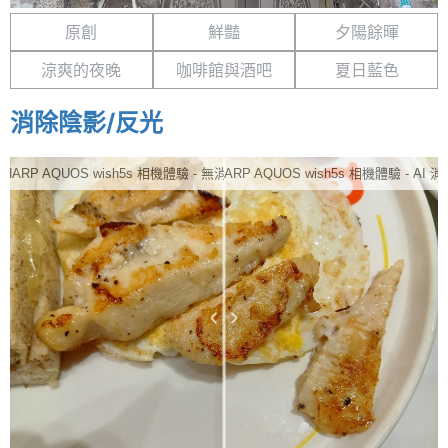
原創
鮮豔
夕陽餘暉
涼爽的夜晚
咖啡館與酒吧
夏日藍色
消除陰影/反光
SHARP AQUOS wish5s 相機體驗 - 無消除
SHARP AQUOS wish5s 相機體驗 - AI 消