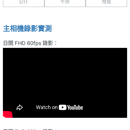
公仔
牛排
燈籠
主相機錄影實測
日間 FHD 60fps 錄影：