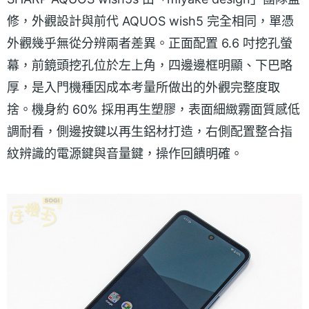
修，外觀設計與前代 AQUOS wish5 完全相同，單憑
外觀幾乎無從分辨兩者差異。正面配置 6.6 吋挖孔螢
幕，前鏡頭挖孔位於左上角，四邊邊框明顯、下巴略
厚，是入門機種因成本考量所做出的外觀完整度取
捨。機身約 60% 採用再生塑膠，表面細緻霧面質感低
調耐看，側邊按鍵以再生鋁材打造，右側配置整合指
紋辨識的電源鍵與音量鍵，操作回饋明確。