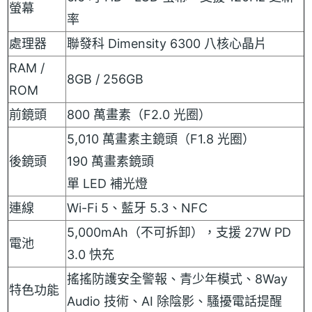
螢幕
率
處理器
聯發科 Dimensity 6300 八核心晶片
RAM /
8GB / 256GB
ROM
前鏡頭
800 萬畫素（F2.0 光圈）
5,010 萬畫素主鏡頭（F1.8 光圈）
後鏡頭
190 萬畫素鏡頭
單 LED 補光燈
連線
Wi-Fi 5、藍牙 5.3、NFC
5,000mAh（不可拆卸），支援 27W PD
電池
3.0 快充
搖搖防護安全警報、青少年模式、8Way
特色功能
Audio 技術、AI 除陰影、騷擾電話提醒