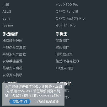
小米
vivo X300 Pro
ASUS
OPPO Reno16
Sony
OPPO Find X9 Pro
realme
小米 17T Pro
手機維修
手機王
搞懂維修保固
關於我們
手機送修要注意
聯絡我們
手機泡水怎麼救
隱私權政策
安卓手機重置
智慧財產權聲明
蘋果安卓跳槽
FB登入問題
安卓資料轉移
合作聯絡
合作夥伴
為了提供您更優質的個人化體驗，本網
廣告刊登
法律顧問
站使用 cookies，若您繼續瀏覽本網
站，代表您同意我們的 cookies 政策。
加入商店報價
媒體合作
我知道了!
了解隱私權政策
新聞聯絡