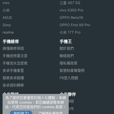
vivo
三星 A57 5G
小米
vivo X300 Pro
ASUS
OPPO Reno16
Sony
OPPO Find X9 Pro
realme
小米 17T Pro
手機維修
手機王
搞懂維修保固
關於我們
手機送修要注意
聯絡我們
手機泡水怎麼救
隱私權政策
安卓手機重置
智慧財產權聲明
蘋果安卓跳槽
FB登入問題
安卓資料轉移
合作聯絡
合作夥伴
為了提供您更優質的個人化體驗，本網
廣告刊登
法律顧問
站使用 cookies，若您繼續瀏覽本網
站，代表您同意我們的 cookies 政策。
加入商店報價
媒體合作
我知道了!
了解隱私權政策