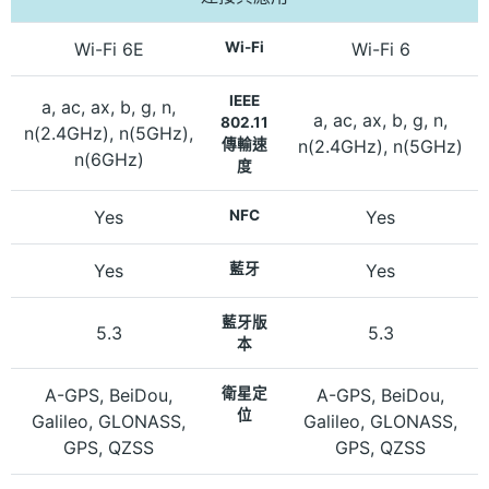
Wi-Fi 6E
Wi-Fi
Wi-Fi 6
IEEE
a, ac, ax, b, g, n,
a, ac, ax, b, g, n,
802.11
n(2.4GHz), n(5GHz),
傳輸速
n(2.4GHz), n(5GHz)
n(6GHz)
度
Yes
NFC
Yes
Yes
藍牙
Yes
藍牙版
5.3
5.3
本
A-GPS, BeiDou,
衛星定
A-GPS, BeiDou,
位
Galileo, GLONASS,
Galileo, GLONASS,
GPS, QZSS
GPS, QZSS