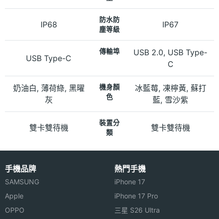
防水防
IP68
IP67
塵等級
傳輸埠
USB 2.0, USB Type-
USB Type-C
C
奶油白, 薄荷綠, 黑曜
機身顏
冰藍莓, 凍檸黃, 蘇打
色
灰
藍, 雪沙紫
裝置分
雙卡雙待機
雙卡雙待機
類
手機品牌
熱門手機
SAMSUNG
iPhone 17
Apple
iPhone 17 Pro
OPPO
三星 S26 Ultra