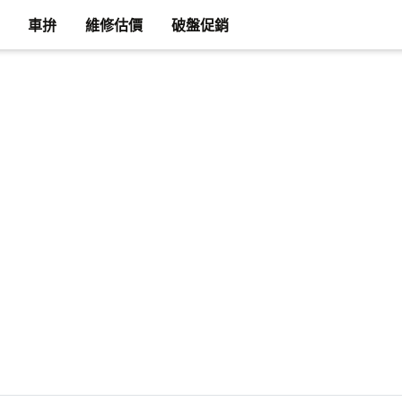
車拚
維修估價
破盤促銷