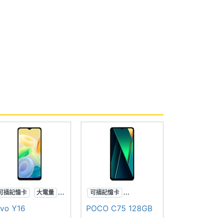
可插記憶卡
大電量
可插記憶卡
大螢幕
3.5mm耳機孔
ivo Y16
POCO C75 128GB
大螢幕