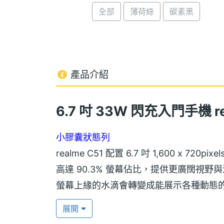
全部
薄荷綠
碳素黑
產品介紹
6.7 吋 33W 閃充入門手機 re
小膠囊狀態列
realme C51 配置 6.7 吋 1,600 x 72
高達 90.3% 螢幕佔比，提供更廣闊視
螢幕上緣的水滴會轉變成能展示各種動態
獲得最新的重要資訊。
展開