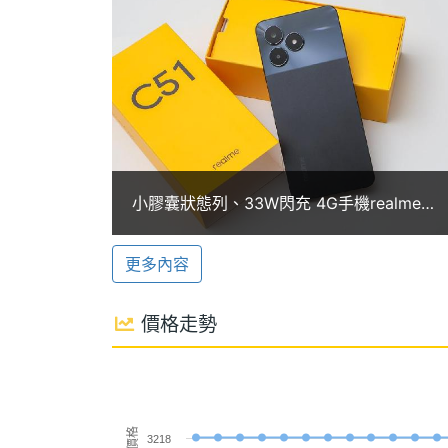
鏡頭，搭配輔助鏡頭，輕鬆捕捉清晰美好瞬間；
記憶體格式
LPDDR4X
能，帶來更加豐富的拍照體驗，創造自己
ROM儲存空間
64 GB
記憶卡
microSD
最大擴充儲存空
2 TB
realme C51 功能特色
小膠囊狀態列、33W閃充 4G手機realme
間
◎ 4G + 4G 雙卡雙待
C51開箱拍照
◎ Android 13 作業系統、 realme UI 
更多內容
電池容量
5000 mAh
◎ 6.7 吋 1,600 x 720pixels 解析度
顯示螢幕
價格走勢
◎ 紫光展銳 T612, 1.8GHz 八核心處理器
◎ 4GB RAM / 64GB ROM
主螢幕尺寸
6.7 inch
◎ 前置 500 萬畫素 AI 鏡頭
主螢幕解析度
1600x720 pixels
◎ 後置 5,000 萬畫素主鏡頭 + 200 
價格
3218