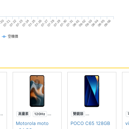
07-26
07-24
07-22
08-06
-20
08-04
08-02
07-31
07-29
07-27
07-25
07-23
07-21
08-05
08-03
08-01
07-30
07-28
空機價
RVOOC 超級閃充
2TB 儲存空間
用※
高畫素
120Hz
雙鏡頭
高音質
3.5mm耳機孔
Motorola moto
POCO C65 128GB
v
可插記憶卡