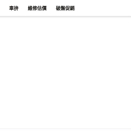
車拚
維修估價
破盤促銷