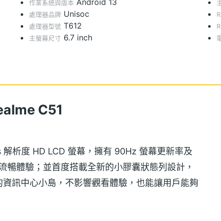
Android 13
作業系統與版本
Unisoc
處理器品牌
T612
處理器型號
6.7 inch
主螢幕尺寸
alme C51
0pixels 解析度 HD LCD 螢幕，擁有 90Hz 螢幕更新率及
野與流暢體驗；並首度搭載全新的小膠囊狀態列設計，
的資訊中心小島，不影響觀看體驗，也能讓用戶能夠