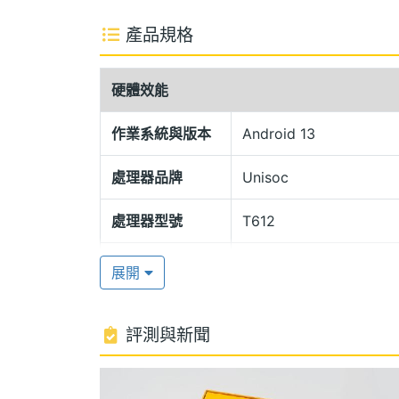
雙重紋理設計
產品規格
realme C51 採用直角邊框和雙重紋
尚光澤，下半部則散發著閃閃發光的粉末
硬體效能
7.99mm 機身厚度、186g 重量，帶
3.5mm 耳機孔。
作業系統與版本
Android 13
處理器品牌
Unisoc
支援記憶卡擴充
realme C51 運行 Android 13 作業系統
處理器型號
T612
八核心處理器，內建 4GB RAM / 64GB
處理器時脈
1.8 GHz
2TB 儲存空間，支援 4G + 4G 雙卡雙待、
展開
池，採用 Type-C 規格，具備 33W SUP
處理器核心數
8
評測與新聞
圖形處理器
Mali-G57
5,000 萬畫素雙鏡頭
realme C51 搭載 5,000 萬畫素主鏡頭
RAM記憶體
4 GB