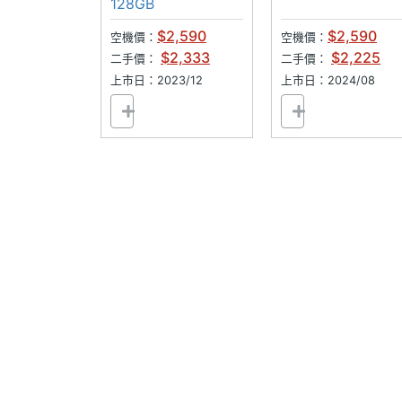
128GB
相機規格
$2,590
$2,590
空機價：
空機價：
$2,333
$2,225
二手價：
二手價：
主相機畫素
5000 萬畫素
上市日：2023/12
上市日：2024/08
主相機感光元件
CMOS
主相機光圈F
1.8
主相機等效焦距
27 mm
主相機LED補光
Yes
燈
主相機自動對焦
Yes
第二主相機畫素
200 萬畫素