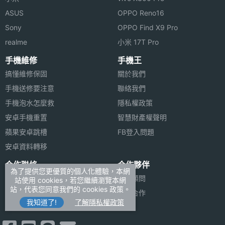
ASUS
OPPO Reno16
Sony
OPPO Find X9 Pro
realme
小米 17T Pro
手機維修
手機王
搞懂維修保固
關於我們
手機送修要注意
聯絡我們
手機泡水怎麼救
隱私權政策
安卓手機重置
智慧財產權聲明
蘋果安卓跳槽
FB登入問題
安卓資料轉移
合作聯絡
合作夥伴
為了提供您更優質的個人化體驗，本網
廣告刊登
法律顧問
站使用 cookies，若您繼續瀏覽本網
站，代表您同意我們的 cookies 政策。
加入商店報價
媒體合作
我知道了!
了解隱私權政策
新聞聯絡