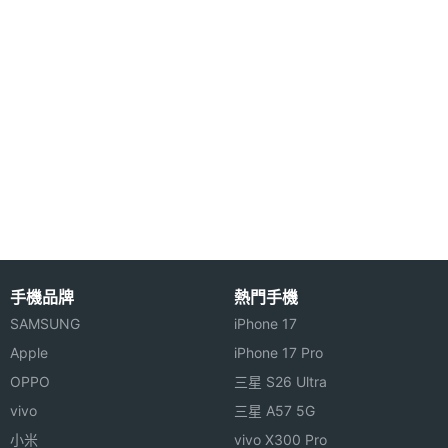
◎ 人臉解鎖、側邊實體指紋辨識器
主螢幕
120 Hz
◎ IP53 防塵防水
更新率
◎ 配備 5,000mAh 電池
主螢幕
240 Hz
◎ 採用 USB Type-C 規格，支援 67W 超快速充電
觸控採
樣率
※本文為 SOGI 手機王版權所有，未經授權不得轉載使用※
相機規格
手機品牌
熱門手機
SAMSUNG
iPhone 17
主相機
6400 萬畫素
Apple
iPhone 17 Pro
畫素
OPPO
三星 S26 Ultra
vivo
三星 A57 5G
主相機
CMOS
感光元
小米
vivo X300 Pro