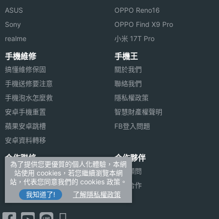
件
ASUS
OPPO Reno16
Sony
OPPO Find X9 Pro
主相機
1.79
realme
小米 17T Pro
光圈F
手機維修
手機王
主相機
Yes
搞懂維修保固
關於我們
LED補
手機送修要注意
聯絡我們
光燈
手機泡水怎麼救
隱私權政策
安卓手機重置
智慧財產權聲明
主相機
Yes
自動對
蘋果安卓跳槽
FB登入問題
焦
安卓資料轉移
合作聯絡
合作夥伴
主相機
Yes
為了提供您更優質的個人化體驗，本網
廣告刊登
法律顧問
站使用 cookies，若您繼續瀏覽本網
光學防
站，代表您同意我們的 cookies 政策。
手震
加入商店報價
媒體合作
我知道了!
了解隱私權政策
新聞聯絡
第二主
800 萬畫素