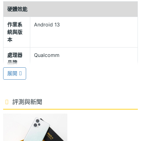
硬體效能
LiquidCool 2.0 水冷技術
作業系
Android 13
POCO F5 機身採用雙色漸層偏移列印工藝 + 平面邊
統與版
框設計，右側設有與指紋辨識器整合的電源鍵；遊戲
本
體驗方面，內建立體聲雙喇叭、3.5mm 耳機孔，支援
處理器
Qualcomm
Dolby Atmos 音效，搭配 LiquidCool 2.0 水冷技術，
品牌
可帶來暢快的遊戲體驗，維持低溫並穩定效能表現；
展開
並具備 IP53 防塵防潑水能力，足以應付日常的使用環
處理器
Snapdragon 7+ Gen 2
型號
境。
處理器
2.91+2.49+1.8 GHz
評測與新聞
動態記憶體擴充 3.0
時脈
POCO F5 運行 Android 13 作業系統、MIUI 14 操作
處理器
8
介面，搭載 Qualcomm Snapdragon 7+ Gen 2 八核
核心數
心處理器，內建 12GB RAM + 256GB ROM，支援