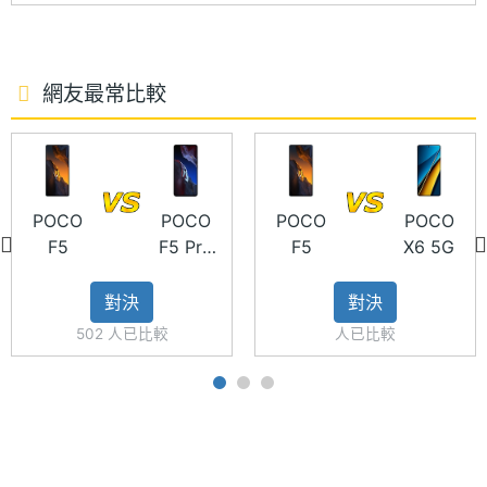
解析度
主螢幕
395 ppi
POCO F5 功能特色
像素密
網友最常比較
◎ 5G + 5G 雙卡雙待
度
◎ Android 13 作業系統、MIUI 14 for POCO 操作介
主螢幕
1000 nits
面
最大亮
◎ 6.67 吋 FHD+ AMOLED 螢幕（120Hz 螢幕更新
度
POCO
POCO
POCO
POCO
F5
F5 Pro
F5
X6 5G
率）
256GB
主螢幕
AMOLED
◎ Qualcomm Snapdragon 7+ Gen 2 八核心處理器
材質
對決
對決
◎ 12GB RAM / 256GB ROM
502 人已比較
人已比較
主螢幕
Gorilla Glass 5
◎ 前置 1,600 萬畫素鏡頭
耐用性
◎ 後置 6,400 萬畫素 + 800 萬畫素超廣角 + 200 萬
畫素微距鏡頭
主螢幕
Yes
◎ Wi-Fi 6、藍牙 5.3、NFC
觸控