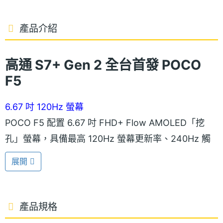
產品介紹
高通 S7+ Gen 2 全台首發 POCO
F5
6.67 吋 120Hz 螢幕
POCO F5 配置 6.67 吋 FHD+ Flow AMOLED「挖
孔」螢幕，具備最高 120Hz 螢幕更新率、240Hz 觸
控採樣率。擁有 DCI-P3 色域、680 億種色彩、陽光
展開
螢幕、SGS 低藍光 Ex 認證、閱讀模式、HDR10+、
1,000nits 峰值亮度、1920Hz 高頻 PWM 調光、
Dolby Vision ；正面覆蓋康寧大猩猩第五代玻璃，強
產品規格
化螢幕保護。