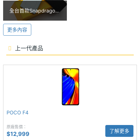
圖形處
Adreno
5G + 5G 雙卡雙待、Sub 6、動態記憶體擴充 3.0 等
全台首款Snapdragon
理器
技術，提供 Wi-Fi 6、藍牙 5.3、紅外線遙控功能；配
7+ Gen 2手機 POCO
F5開箱
備 5,000mAh 電池，支援 67W 快充，0~100% 充電
RAM記
12 GB
更多內容
憶體
只要 50 分鐘。
上一代產品
ROM儲
256 GB
6,400 萬畫素三鏡頭
存空間
POCO F5 後置三鏡頭主相機，分別為 6,400 萬畫素
電池容
5000 mAh
主相機 + 800 萬畫素 120 度超廣角鏡頭 + 200 萬畫
量
素微距鏡頭，主相機具備 OIS 光學防手震功能，可以
提供高解析影像，有效減少影像模糊感，且支援 EIS
顯示螢幕
數位防手震、4K 錄影功能；前置 1,600 萬畫素自拍鏡
POCO F4
主螢幕
6.67 inch
頭，具備AI臉部辨識。
尺寸
原廠售價：
了解更多
$12,999
主螢幕
2400x1080 pixels