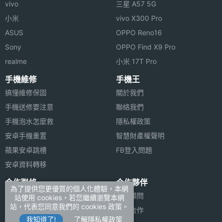
vivo
三星 A57 5G
小米
vivo X300 Pro
ASUS
OPPO Reno16
Sony
OPPO Find X9 Pro
realme
小米 17T Pro
手機維修
手機王
搞懂維修保固
關於我們
手機送修要注意
聯絡我們
手機泡水怎麼救
隱私權政策
安卓手機重置
智慧財產權聲明
蘋果安卓跳槽
FB登入問題
安卓資料轉移
合作聯絡
合作夥伴
為了提供您更優質的個人化體驗，本網
廣告刊登
法律顧問
站使用 cookies，若您繼續瀏覽本網
站，代表您同意我們的 cookies 政策。
加入商店報價
媒體合作
我知道了!
了解隱私權政策