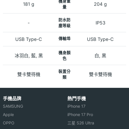
機身重
181 g
204 g
量
防水防
-
IP53
塵等級
USB Type-C
傳輸埠
USB Type-C
機身顏
冰羽白, 藍, 黑
白, 黑
色
裝置分
雙卡雙待機
雙卡雙待機
類
手機品牌
熱門手機
SAMSUNG
iPhone 17
Apple
iPhone 17 Pro
OPPO
三星 S26 Ultra