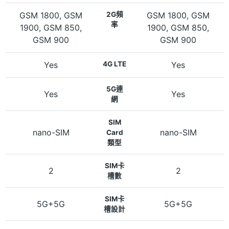
GSM 1800, GSM
2G頻
GSM 1800, GSM
率
1900, GSM 850,
1900, GSM 850,
GSM 900
GSM 900
Yes
4G LTE
Yes
5G連
Yes
Yes
網
SIM
nano-SIM
nano-SIM
Card
類型
SIM卡
2
2
槽數
SIM卡
5G+5G
5G+5G
槽設計