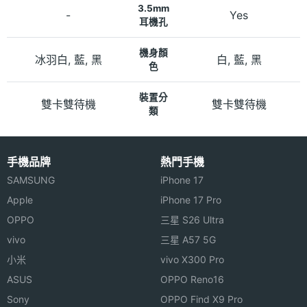
3.5mm
-
Yes
耳機孔
機身顏
冰羽白, 藍, 黑
白, 藍, 黑
色
裝置分
雙卡雙待機
雙卡雙待機
類
手機品牌
熱門手機
SAMSUNG
iPhone 17
Apple
iPhone 17 Pro
OPPO
三星 S26 Ultra
vivo
三星 A57 5G
小米
vivo X300 Pro
ASUS
OPPO Reno16
Sony
OPPO Find X9 Pro