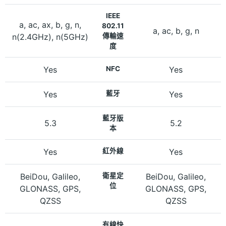
IEEE
a, ac, ax, b, g, n,
802.11
a, ac, b, g, n
n(2.4GHz), n(5GHz)
傳輸速
度
Yes
NFC
Yes
Yes
藍牙
Yes
藍牙版
5.3
5.2
本
Yes
紅外線
Yes
BeiDou, Galileo,
衛星定
BeiDou, Galileo,
位
GLONASS, GPS,
GLONASS, GPS,
QZSS
QZSS
有線快