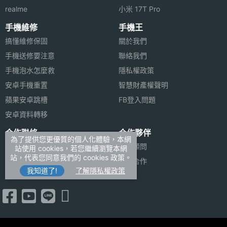
realme
小米 17T Pro
手機維修
手機王
搞懂維修保固
關於我們
手機送修要注意
聯絡我們
手機泡水怎麼救
隱私權政策
安卓手機重置
智慧財產權聲明
蘋果安卓跳槽
FB登入問題
安卓資料轉移
合作聯絡
合作夥伴
為了提供您更優質的個人化體驗，本網
廣告刊登
法律顧問
站使用 cookies，若您繼續瀏覽本網
站，代表您同意我們的 cookies 政策。
加入商店報價
媒體合作
我知道了!
了解隱私權政策
新聞聯絡