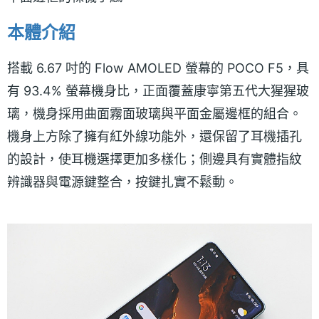
本體介紹
搭載 6.67 吋的 Flow AMOLED 螢幕的 POCO F5，具
有 93.4% 螢幕機身比，正面覆蓋康寧第五代大猩猩玻
璃，機身採用曲面霧面玻璃與平面金屬邊框的組合。
機身上方除了擁有紅外線功能外，還保留了耳機插孔
的設計，使耳機選擇更加多樣化；側邊具有實體指紋
辨識器與電源鍵整合，按鍵扎實不鬆動。