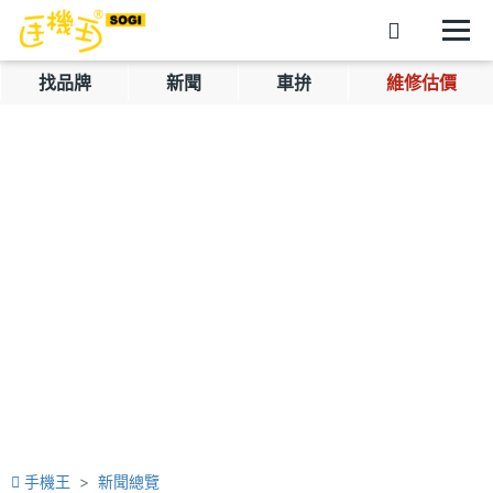
找品牌
新聞
車拚
維修估價
手機王
新聞總覽