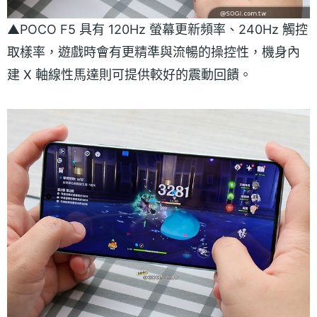
▲POCO F5 具有 120Hz 螢幕更新頻率、240Hz 觸控
取樣率，遊戲時會有更精準與流暢的操控性，機身內
建 X 軸線性馬達則可提供較好的震動回饋。