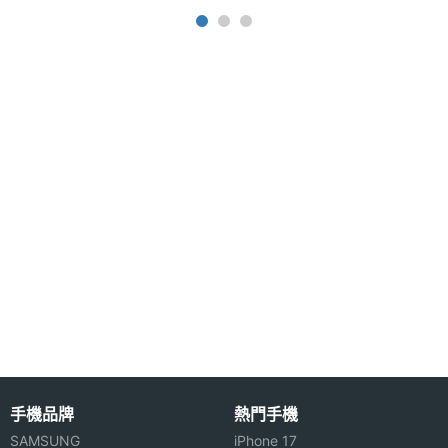
1.5K AMOLED 螢幕（120Hz 螢幕更新率）
主螢幕
Gorilla Glass 5
◎ 聯發科天璣 8300-Ultra 八核心處理器
耐用性
◎ 12GB RAM / 512GB ROM （LPDDR5X /
主螢幕
Yes
UFS4.0）
觸控
◎ 前置 1,600 萬畫素自拍鏡頭
◎ 後置 6,400 萬畫素主鏡頭 + 800 萬畫素超廣角鏡
主螢幕
120 Hz
更新率
頭 + 200 萬畫素微距鏡頭
◎ Wi-Fi 6、藍牙 5.4、NFC、紅外線遙控器
主螢幕
480 Hz
◎ 光學螢幕下指紋辨識、臉部辨識
觸控採
樣率
◎ 配備 5,000mAh 電量
◎ 採用 USB Type-C 規格，支援 67W 快充
◎ IP54 防塵防水等級
手機品牌
熱門手機
※本文為 SOGI 手機王版權所有，未經授權不得轉載使用※
SAMSUNG
iPhone 17