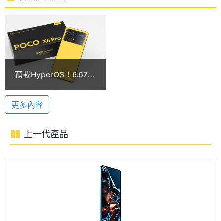
Xiaomi HyperOS 操作介面
時脈
POCO X6 Pro 5G 運行 Android 14 作業系統、
處理器
8
Xiaomi HyperOS 操作介面，搭載聯發科天璣 8300-
核心數
Ultra 八核心處理器，內建 12GB RAM / 512GB
圖形處
Mali-G615 MC6
ROM， 具備 5G + 5G 雙卡雙待、Wi-Fi 6、藍牙
預載HyperOS！6.67吋
理器
5.4、NFC、紅外線遙控器； 使用 LiquidCool 水冷技
POCO X6 Pro 5G開箱
跑分與拍照
術 2.0，結合大面積散熱板覆蓋，有效散熱並保持穩定
RAM記
12 GB
更多內容
憶體
性。續航方面，配備 5,000mAh 電量，支援 67W 快
充，擁有 WildBoost 優化2.0、智慧充電引擎，改善
上一代產品
記憶體
LPDDR5X
耗電量以及延長電池壽命。
格式
ROM儲
512 GB
POCO 成像引擎
存空間
POCO X6 Pro 5G 後置 6,400 萬畫素主鏡頭 + 800
萬畫素超廣角鏡頭 + 200 萬畫素微距鏡頭，主鏡頭具
儲存空
UFS4.0