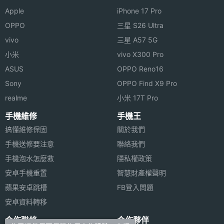
相機規格
Apple
iPhone 17 Pro
OPPO
三星 S26 Ultra
主相機
6400 萬畫素
vivo
三星 A57 5G
畫素
小米
vivo X300 Pro
主相機
CMOS
ASUS
OPPO Reno16
感光元
Sony
OPPO Find X9 Pro
件
realme
小米 17T Pro
主相機
1.7
手機維修
手機王
光圈F
搞懂維修保固
關於我們
手機送修要注意
聯絡我們
主相機
Yes
手機泡水怎麼救
隱私權政策
LED補
安卓手機重置
智慧財產權聲明
光燈
蘋果安卓跳槽
FB登入問題
主相機
Yes
安卓資料轉移
自動對
合作聯絡
合作夥伴