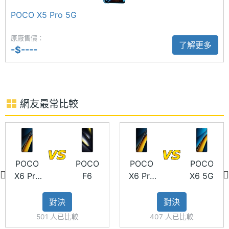
間格式
備 OIS 和 EIS 雙重防手震，拍攝更加穩定，搭配
POCO X5 Pro 5G
POCO 成像引擎與 AI 演算法，增加快門、色彩準確
電池容
5000 mAh
度，大幅提升拍攝體驗，具備動態追蹤對焦，可以自
原廠售價：
量
了解更多
-$----
動追蹤主體並保持清晰，全新膠卷相機與自然濾鏡，
顯示螢幕
拍攝、創作一手掌握；前置 1,600 萬畫素自拍鏡頭具
備臉部辨識。
主螢幕
6.67 inch
尺寸
網友最常比較
主螢幕
2712x1220 pixels
解析度
POCO X6 Pro 5G 功能特色
POCO
POCO
POCO
POCO
主螢幕
1800 nits
X6 Pro
F6
X6 Pro
X6 5G
最大亮
◎ 5G + 5G 雙卡雙待
5G
5G
度
◎ Android 14 作業系統、 Xiaomi HyperOS 操作介
對決
對決
面
主螢幕
CrystalRes AMOLED
501 人已比較
407 人已比較
材質
◎ 6.67 吋 2,712 x 1,220pixels 解析度 CrystalRes