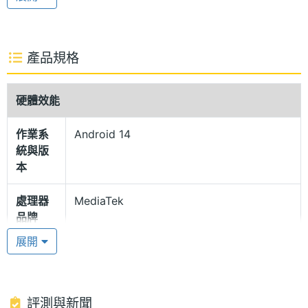
下戶外使用螢幕依然清晰可見，支援Dolby Vision、
HDR10+、680 億色彩、5,000,000：1 對比度，顯示
色彩能夠生動豐富，同時擁有 16,000 級亮度調節和
產品規格
1920Hz PWM 調光，結合循環模式、閱讀模式，觀影
閱讀眼睛更加舒適。
硬體效能
作業系
Android 14
首次採用素皮材質
統與版
POCO X6 Pro 5G 機身採用極簡平面邊框與曲面背面
本
設計，其中「黃色」版本背蓋首次採用素皮材質，搭
處理器
MediaTek
配經典的 POCO 相機模組加上大馬士革設計，提升外
品牌
觀質感；具備雙喇叭揚聲器，支援 Dolby Atmos，享
展開
受更震撼的音效體驗，機身擁有 IP54 防潑水設計，日
處理器
Dimensity 8300-Ultra
型號
常使用無須擔心；同時帶來光學螢幕下指紋辨識。
處理器
3.35 GHz
評測與新聞