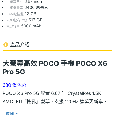
6.67 inch
主螢幕尺寸
6400 萬畫素
主相機畫素
12 GB
RAM記憶體
512 GB
ROM儲存空間
5000 mAh
電池容量
產品介紹
大螢幕高效 POCO 手機
POCO X6
Pro 5G
680 億色彩
POCO X6 Pro 5G 配置 6.67 吋 CrystalRes 1.5K
AMOLED「挖孔」螢幕，支援 120Hz 螢幕更新率、
480Hz 觸控採樣率，具備 1,800nits 峰值亮度，陽光
展開