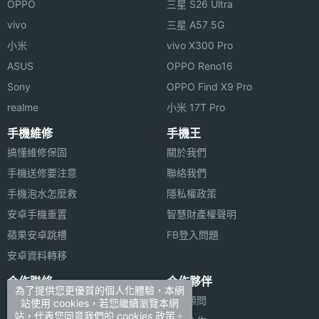
OPPO
三星 S26 Ultra
vivo
三星 A57 5G
小米
vivo X300 Pro
ASUS
OPPO Reno16
Sony
OPPO Find X9 Pro
realme
小米 17T Pro
手機維修
手機王
搞懂維修保固
關於我們
手機送修要注意
聯絡我們
手機泡水怎麼救
隱私權政策
安卓手機重置
智慧財產權聲明
蘋果安卓跳槽
FB登入問題
安卓資料轉移
合作聯絡
合作夥伴
為了提供您更優質的個人化體驗，本網
廣告刊登
法律顧問
站使用 cookies，若您繼續瀏覽本網
站，代表您同意我們的 cookies 政策。