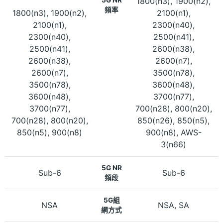
1800(n3), 1900(n2),
頻率
1800(n3), 1900(n2),
2100(n1),
2100(n1),
2300(n40),
2300(n40),
2500(n41),
2500(n41),
2600(n38),
2600(n38),
2600(n7),
2600(n7),
3500(n78),
3500(n78),
3600(n48),
3600(n48),
3700(n77),
3700(n77),
700(n28), 800(n20),
700(n28), 800(n20),
850(n26), 850(n5),
850(n5), 900(n8)
900(n8), AWS-
3(n66)
5G NR
Sub-6
Sub-6
頻段
5G組
NSA
NSA, SA
網方式