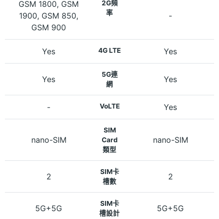
GSM 1800, GSM
2G頻
率
1900, GSM 850,
-
GSM 900
Yes
4G LTE
Yes
5G連
Yes
Yes
網
-
VoLTE
Yes
SIM
nano-SIM
nano-SIM
Card
類型
SIM卡
2
2
槽數
SIM卡
5G+5G
5G+5G
槽設計