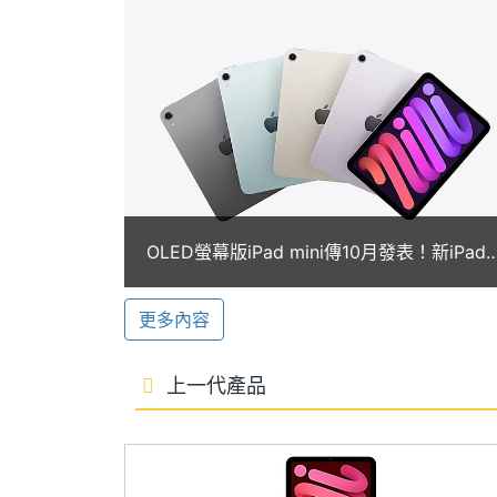
的操作體驗。未來也將支援 Apple Intell
顯示螢幕
句、錄音轉換逐字稿、生成圖像、清除相片背
主螢幕尺寸
8.3 inch
助理體驗。
主螢幕解析度
2266x1488 pixels
前後 1,200 萬畫素相機
主螢幕像素密度
327 ppi
Apple iPad mini (2024) Wi-Fi 
4、人物居中功能，對於視訊會議品質再提升；
主螢幕最大亮度
500 nits
OLED螢幕版iPad mini傳10月發表！新iPad
Focus Pixels 與 5 倍數位變焦
與iPad Air最快2027亮相
主螢幕材質
IPS
援 4K 錄影功能。
更多內容
主螢幕更新率
60 Hz
上一代產品
Apple iPad mini (2024) Wi-Fi 128GB
◎ iPadOS 18 作業系統