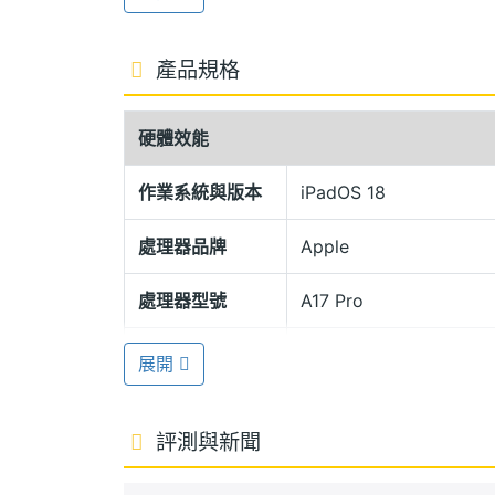
再生鋁金屬機身
Apple iPad mini (2024) Wi-Fi
產品規格
切邊增強手感體驗，全螢幕設計帶來更好的觀看視野。支
Pencil Pro，具備懸浮功能與輕點兩下筆桿，
硬體效能
指按壓、側轉與觸覺回饋，同時可藉由磁
作業系統與版本
iPadOS 18
USB 3 傳輸速度
處理器品牌
Apple
Apple iPad mini (2024) Wi-Fi 128
全新 16 核心神經網路引擎，CPU 效能有
處理器型號
A17 Pro
線追蹤技術；具備 Wi-Fi 6E、藍牙 5.
處理器核心數
6
展開
採用 USB Type-C 傳輸埠，USB 3 (
ROM儲存空間
128 GB
未來支援 Apple Intelligence
評測與新聞
電池容量
19.3 Wh
Apple iPad mini (2024) Wi-Fi 