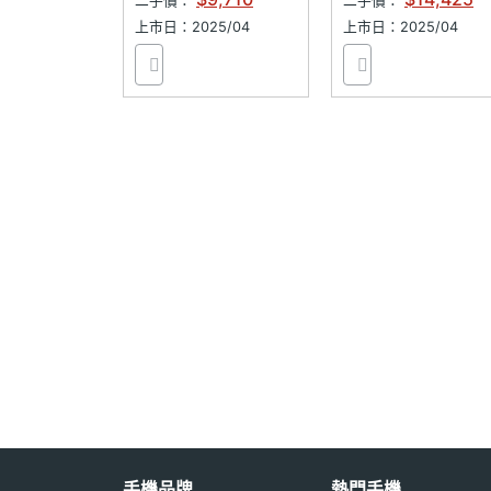
二手價：
二手價：
陀螺儀
Yes
上市日：2025/04
上市日：2025/04
加速度感應器
Yes
指紋辨識器
電容式指紋辨識
高度氣壓感測器
Yes
機體規格
機身材質
金屬
機身長度
195.4 mm
機身寬度
134.8 mm
機身厚度
6.3 mm
手機品牌
熱門手機