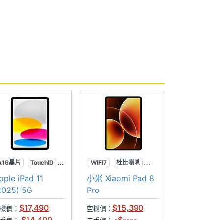
A16晶片
TouchID
WIFI7
杜比喇叭
居中前相機
144Hz
pple iPad 11
小米 Xiaomi Pad 8
2025) 5G
Pro
$17,490
$15,390
機價：
空機價：
$14,400
-$----