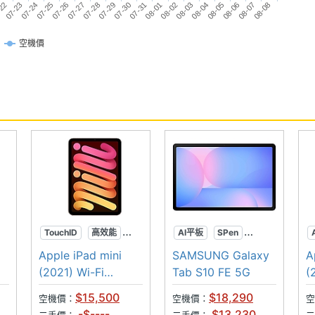
07-25
07-29
08-02
-22
08-06
07-26
07-30
08-03
07-23
08-07
07-27
07-31
08-04
07-24
08-08
07-28
08-01
08-05
空機價
.4GHz), n(5GHz), n(6GHz)
TouchID
高效能
AI平板
SPen
輕薄
超防水
Apple iPad mini
SAMSUNG Galaxy
A
on
(2021) Wi-Fi
Tab S10 FE 5G
(
256GB
$15,500
$18,290
空機價：
空機價：
空
-$----
$13,230