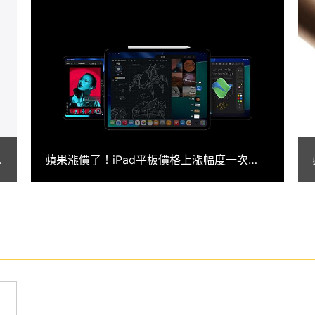
igence 生成式 AI 應用，除了可以幫助撰寫優化文
景物件等，同時也能搭配 Siri 實現更聰明智慧的
128GB 前置 1,200 萬畫素超廣視角相機，支援智慧型 HDR
後置 1,200 萬畫素鏡頭，提供智慧型 HDR 4、
蘋果漲價了！iPad平板價格上漲幅度一次
，設有原彩閃光燈，強調在任何光線下都能拍出精彩影像，支
看！iPhone暫無變動
 功能特色