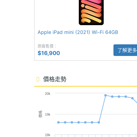
相機規格
◎ 8.3 吋 2,266 x 1,488pixels 解析度 Li
◎ A17 Pro 晶片
主相機畫素
1200 萬畫素
◎ 內建 128GB ROM 儲存空間
Apple iPad mini (2021) Wi-Fi 64GB
主相機感光元件
CMOS
◎ 1,200 萬畫素前鏡頭
原廠售價：
◎ 1,200 萬畫素後鏡頭
主相機光圈F
1.8
了解更多
$16,900
◎ Wi-Fi 6E、藍牙 5.3
主相機LED補光
Yes
◎ Touch ID 結合機身頂端按鈕
燈
◎ 支援 Apple Pencil Pro、Apple Penci
價格走勢
◎ 19.3Wh 電池
主相機自動對焦
Yes
20k
◎ 採用 USB Type-C 傳輸埠（USB 3；速度
主相機UHD 4K
Yes
錄影
※本文為 SOGI 手機王版權所有，未經授權不得轉載使
價格
19k
前相機畫素
1200 萬畫素
18k