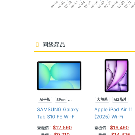
前相機感光元件
CMOS
07-21
07-10
07-14
07-18
07
07-11
07-15
07-19
07-12
07-16
07-20
07-13
07-17
前相機光圈F
2.4
連接與應用
同級產品
Wi-Fi
Wi-Fi 6E
IEEE 802.11傳輸
a, ac, ax, b, g, n, n(2
速度
藍牙
Yes
藍牙版本
5.3
AI平板
SPen
大螢幕
M3晶片
超防水
SAMSUNG Galaxy
Apple iPad Air 11
衛星定位
GLONASS, GPS, iBeac
Tab S10 FE Wi-Fi
(2025) Wi-Fi
$12,590
$16,490
感應器
空機價：
空機價：
$9,710
$14,425