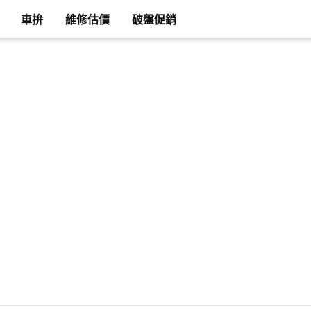
車拚
維修估價
破盤促銷