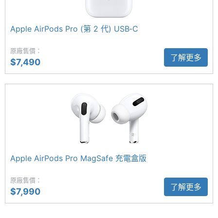
觸控感
Yes
噪效果提升 2 倍，與初代相比更高達 4 倍。內建「適
應
應性通透模式」可將嘈雜聲降低至最小，仍能清楚聽
Apple AirPods Pro (第 2 代) USB‑C
見周遭環境聲音；同時「對話感知」功能會自動感測
手勢操
Yes
作
原廠售價：
你與身旁人交談的情況，並自動調低播放音量，讓通
了解更多
$7,490
話與互動更自然舒適。
左右耳
Yes
同步傳
輸
可結合運動模式偵測
AirPods Pro 3 首次支援心率感測功能，耳機內建感測
多點配
Yes
器每秒發出 256 次不可見光 LED，並結合加速度計感
對
測技術，即時監測使用者心率，搭配「健身」App 中
Apple AirPods Pro MagSafe 充電盒版
多達 50 種運動模式，可精準追蹤心率與消耗的卡路
里。聽力健康方面，AirPods Pro 3 提供「降低高音
原廠售價：
了解更多
$7,990
量」功能，有效減少暴露於過高環境噪音的風險；同
感應器
時「背景聲音」功能利用白噪音屏蔽令人不適的環境