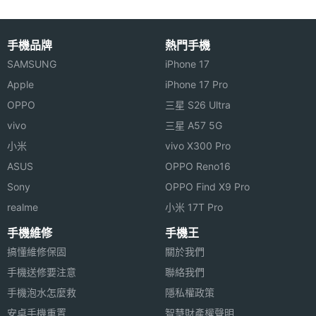
手機品牌
熱門手機
SAMSUNG
iPhone 17
Apple
iPhone 17 Pro
OPPO
三星 S26 Ultra
vivo
三星 A57 5G
小米
vivo X300 Pro
ASUS
OPPO Reno16
Sony
OPPO Find X9 Pro
realme
小米 17T Pro
手機維修
手機王
搞懂維修保固
關於我們
手機送修要注意
聯絡我們
手機泡水怎麼救
隱私權政策
安卓手機重置
智慧財產權聲明