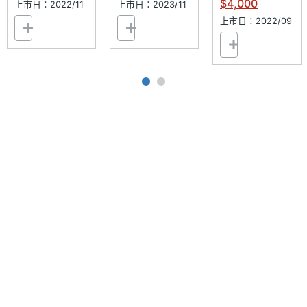
傳輸埠
$4,000
上市日：2022/11
上市日：2023/11
上市日：2022/09
配戴方
入耳式
式
機身顏
白
色
裝置分
藍牙耳機
類