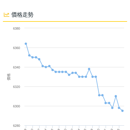
聲音，保護聽力並提升使用舒適度。
加速度
Yes
感應器
價格走勢
心跳感
Yes
6380
測器
AirPods Pro 3 功能特色
機體規格
6360
◎ H2 晶片
機身長
30.9 mm
◎ 藍牙 5.3
6340
度
◎ IP57 防塵防水等級（耳機 + 充電盒）
價格
◎ 主動式降噪、適應性通透模式、適應性等化功能
機身寬
19.2 mm
6320
◎ 個人化空間音訊（動態頭部追蹤功能）
度
◎ 保真壓縮音訊（需搭配 Apple Vision Pro）
機身厚
27 mm
6300
◎ 音訊共享、耳塞套服貼程度測試
度
◎ 觸控控制、心率感測
機身重
6280
5.55 g
◎ 連續 8 小時音樂播放；搭配充電盒，聆聽時間最長