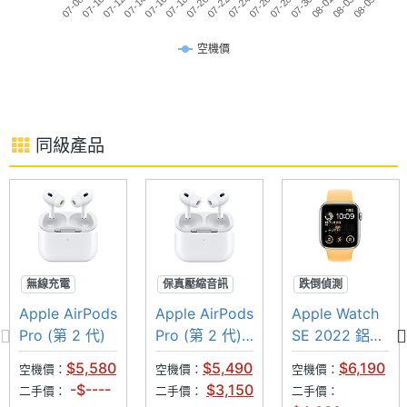
07-22
07-14
08-05
07-28
07-20
07-12
08-03
07-26
07-18
07-10
08-01
07-24
07-16
07-08
07-30
量
可達 24 小時
空機價
◎ MagSafe 充電盒配備 Apple U2 晶片（具備精確尋
防水防
IP57
塵等級
找功能）
◎ 支援 USB-C 有線充電、MagSafe 充電、Qi 無線充
喇叭
Yes
電
同級產品
麥克風
Yes
上述內容提到偵測功能的測量結果僅為參考，不能作
真無線
Yes
爲診斷和治療依據。
設計
※本文為 SOGI 手機王版權所有，未經授權不得轉載使用※
主動降
Yes
無線充電
保真壓縮音訊
跌倒偵測
噪
高音質
空間音訊
心率偵測
Apple AirPods
Apple AirPods
Apple Watch
主動降噪
主動降噪
車禍偵測
Pro (第 2 代)
Pro (第 2 代)
SE 2022 鋁金
充電盒
Yes
USB‑C
屬 Wi-Fi
$5,580
$5,490
$6,190
空機價：
空機價：
空機價：
40mm
充電盒
USB Type-C
-$----
$3,150
二手價：
二手價：
二手價：