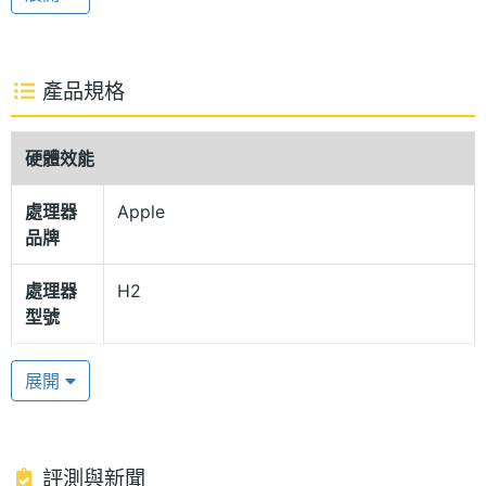
利：向上或向下滑動可調整音量，輕按一次即可播
放、暫停音樂或接聽、掛斷電話，長按則能在「主動
式降噪」與「適應性通透模式」間切換，帶來更靈活
產品規格
的使用體驗。
硬體效能
IP57 防塵防水
處理器
Apple
AirPods Pro 3 單耳機可連續播放音樂 8 小時，搭配
品牌
充電盒使用則可提供最長 24 小時續航；快速充電 5
分鐘即可聆聽 1 小時音樂。充電盒內建 Apple U2 晶
處理器
H2
型號
片，支援精確尋找功能，可透過內建揚聲器發出提示
音尋找充電盒位置，並會提醒電量過低或配對完成。
單機使
8 hr
展開
充電盒同時具備 IP57 防塵防水等級，側邊設有掛繩
用時間
孔，支援 USB-C 有線充電、MagSafe 充電及 Qi 無線
含充電
24 hr
充電。
盒使用
評測與新聞