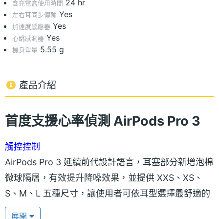
24 hr
含充電盒使用時間
Yes
左右耳同步傳輸
Yes
加速度感應器
Yes
心跳感測器
5.55 g
機身重量
產品介紹
首度支援心率偵測 AirPods Pro 3
觸控控制
AirPods Pro 3 延續前代設計語言，耳塞部分新增泡棉
微球隔層，有效提升降噪效果，並提供 XXS、XS、
S、M、L 五種尺寸，讓使用者可依耳型選擇最舒適的
配戴方式。耳機柄搭載「觸控控制」，操作直覺便
展開