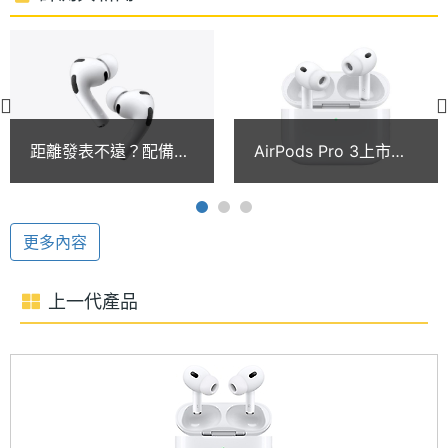
時間
全新多孔聲學架構
連接與應用
AirPods Pro 3 採用 H2 晶片且結合全新多孔聲學架
構，精準控制氣流，透過內向式麥克風將聲音直接傳
藍牙
Yes
入耳道，呈現更深沉的低音、清晰通透的人聲與寬廣
距離發表不遠？配備鏡
AirPods Pro 3上市半
藍牙版
5.3
音場。搭配 Apple Vision Pro，更可支援保真壓縮音
頭的蘋果AirPods傳進
年這裡買比官網便宜！
本
入設計驗證測試階段
通路最低價格一次看
訊，帶來極致音樂表現。全新「適應性等化」功能可
(2026.4)
無線充
Yes
依據耳形與佩戴貼合度，量身打造專屬音訊特性，並
更多內容
電
結合動態頭部追蹤，提供沉浸感十足的音效體驗；同
時支援音訊共享功能，讓你與他人共同享受音樂。
上一代產品
配戴感
Yes
應功能
適應性通透模式
自動重
Yes
AirPods Pro 3 配備全新超低噪音麥克風，結合先進音
新連結
訊演算法，有效消除周遭環境噪音，相較於上一代降