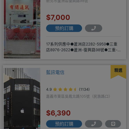
新北市蘆洲區復興路98號
$7,000
預約訂購
17系列供應中●蘆洲店2282-5959●三重
店8976-2622●蘆洲-復興路98號●三重-
三和路二
精選
藍訊電信
4.9
(1134)
嘉義市東區吳鳳北路105號（民族路口）
$6,390
預約訂購