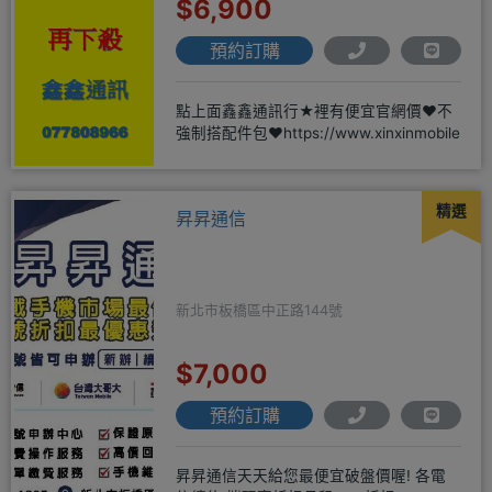
$6,900
預約訂購
點上面鑫鑫通訊行★裡有便宜官網價❤️不
強制搭配件包❤️https://www.xinxinmobile
精選
昇昇通信
新北市板橋區中正路144號
$7,000
預約訂購
昇昇通信天天給您最便宜破盤價喔! 各電