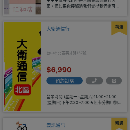
❤️❤️❤️或許我們不是台南優惠最高的店
家，但如果你接觸過我們覺得我們還可
以，願意給我們機會，歡迎多詢
精選
大衛通信行
台中市北區英才路167號
$6,990
預約訂購
營業時間 (星期一~星期六)11:00~21:00
(星期日)下午2:30~7:00★無卡分期申辦
方便
精選
義訊通訊