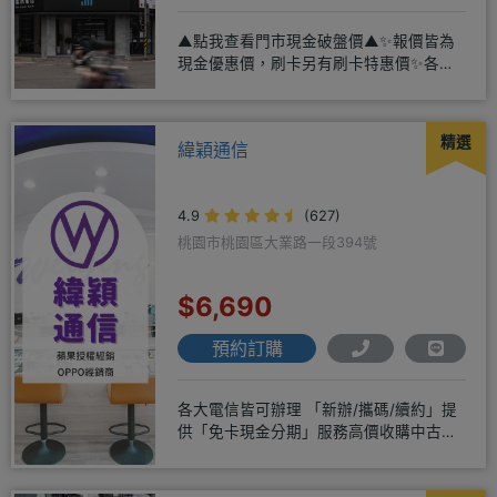
▲點我查看門市現金破盤價▲✨報價皆為
現金優惠價，刷卡另有刷卡特惠價✨各大
品牌手機皆有(門號：✔續約 ✔
精選
緯穎通信
4.9
(627)
桃園市桃園區大業路一段394號
$6,690
預約訂購
各大電信皆可辦理 「新辦/攜碼/續約」提
供「免卡現金分期」服務高價收購中古機
♥️只要來緯穎 保證你上癮