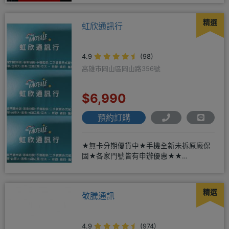
精選
虹欣通訊行
4.9
(98)
高雄市岡山區岡山路356號
$6,990
預約訂購
★無卡分期優貨中★手機全新未拆原廠保
固★各家門號皆有申辦優惠★★
賴:@913mrrsk
精選
敬騰通訊
4.9
(974)