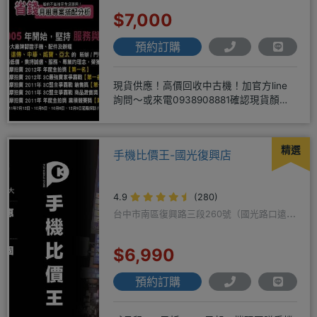
$7,000
預約訂購
現貨供應！高價回收中古機！加官方line
詢問～或來電0938908881確認現貨顏色
時~請先告知手機王
精選
手機比價王-國光復興店
4.9
(280)
台中市南區復興路三段260號（國光路口遠傳
隔壁）
$6,990
預約訂購