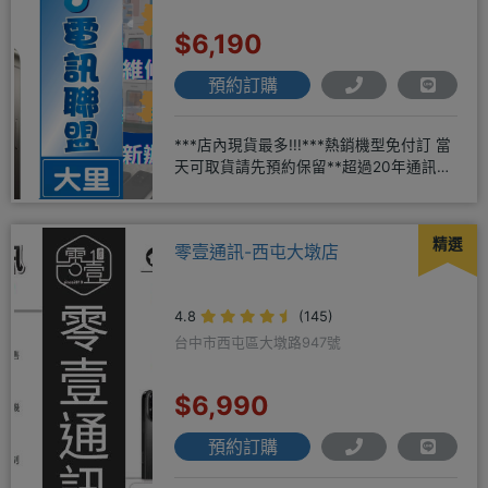
$6,190
預約訂購
***店內現貨最多!!!***熱銷機型免付訂 當
天可取貨請先預約保留**超過20年通訊經
驗2001年起
精選
零壹通訊-西屯大墩店
4.8
(145)
台中市西屯區大墩路947號
$6,990
預約訂購