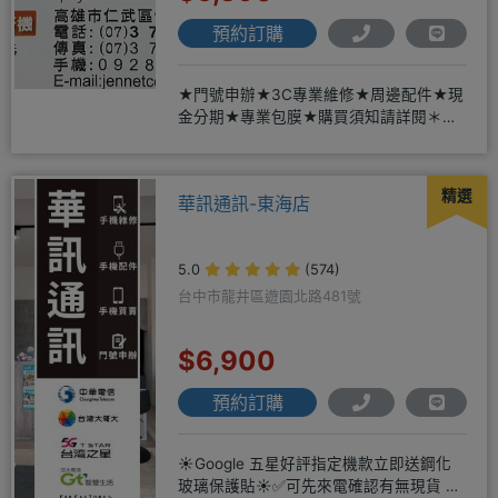
預約訂購
★門號申辦★3C專業維修★周邊配件★現
金分期★專業包膜★購買須知請詳閱＊來
店辦理搭配門號，打卡贈好禮
精選
華訊通訊-東海店
5.0
(574)
台中市龍井區遊園北路481號
$6,900
預約訂購
☀️Google 五星好評指定機款立即送鋼化
玻璃保護貼☀️✅可先來電確認有無現貨 ☎️