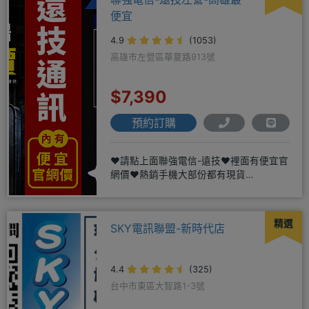
便宜
4.9
(1053)
高雄市左營區華夏路913號
$7,390
預約訂購
❤️請點上面聯強電信-遠技❤️裡面有便宜官
網價❤️熱銷手機大部份都有現貨
https://yujimob
精選
SKY電訊聯盟-新時代店
4.4
(325)
台中市東區大智路1-3號