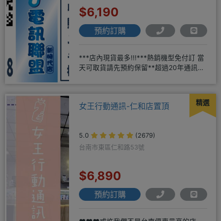
$6,190
預約訂購
***店內現貨最多!!!***熱銷機型免付訂 當
天可取貨請先預約保留**超過20年通訊經
驗2001年起
精選
女王行動通訊-仁和店置頂
5.0
(2679)
台南市東區仁和路53號
$6,890
預約訂購