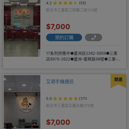
4.2
(55)
新北市三重區三和路二段123號
$7,000
預約訂購
17系列供應中●蘆洲店2282-5959●三重
店8976-2622●蘆洲-復興路98號●三重-
三和路二
精選
艾頑手機通訊
5.0
(171)
新北市三重區正義北路376號
$7,000