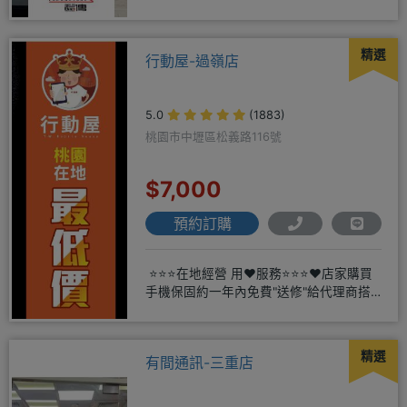
04-2631
精選
行動屋-過嶺店
5.0
(1883)
桃園市中壢區松義路116號
$7,000
預約訂購
⭐⭐⭐在地經營 用❤️服務⭐⭐⭐❤️店家購買
手機保固約一年內免費"送修"給代理商搭
配門號再享高額折扣
精選
有間通訊-三重店