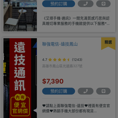
預約訂購
《艾頑手機·通訊》一間充滿質感巧思與認
真親切專業服務的手機館提供以下服務*免
卡/無卡/手機/3C產品/
精選
聯強電信-遠技鳳山
4.7
(1243)
高雄市鳳山區光遠路327號
$7,390
預約訂購
❤️請點上面聯強電信-遠技❤️裡面有便宜官
網價❤️熱銷手機大部份都有現貨
https://yujimob