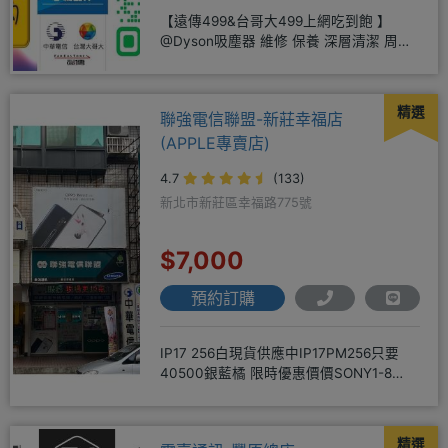
【遠傳499&台哥大499上網吃到飽 】
@Dyson吸塵器 維修 保養 深層清潔 周邊
商品 耗材販售@
精選
聯強電信聯盟-新莊幸福店
(APPLE專賣店)
4.7
(133)
新北市新莊區幸福路775號
$7,000
預約訂購
IP17 256白現貨供應中IP17PM256只要
40500銀藍橘 限時優惠價價SONY1-8
256
精選