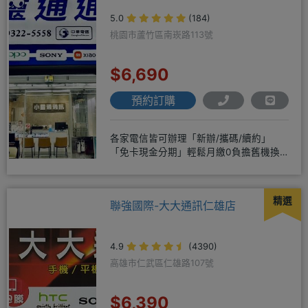
5.0
(184)
桃園市蘆竹區南崁路113號
$6,690
預約訂購
各家電信皆可辦理「新辦/攜碼/續約」
「免卡現金分期」輕鬆月繳0負擔舊機換
新機馬上折抵，高價收購用心經營
精選
聯強國際-大大通訊仁雄店
4.9
(4390)
高雄市仁武區仁雄路107號
$6,390