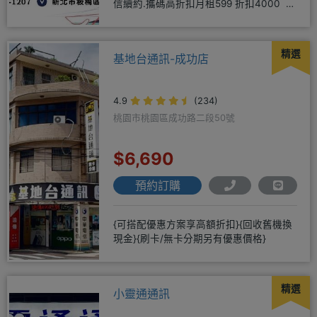
信續約.攜碼高折扣月租599 折扣4000 月
租799 折扣7
精選
基地台通訊-成功店
4.9
(234)
桃園市桃園區成功路二段50號
$6,690
預約訂購
{可搭配優惠方案享高額折扣}{回收舊機換
現金}{刷卡/無卡分期另有優惠價格}
精選
小靈通通訊