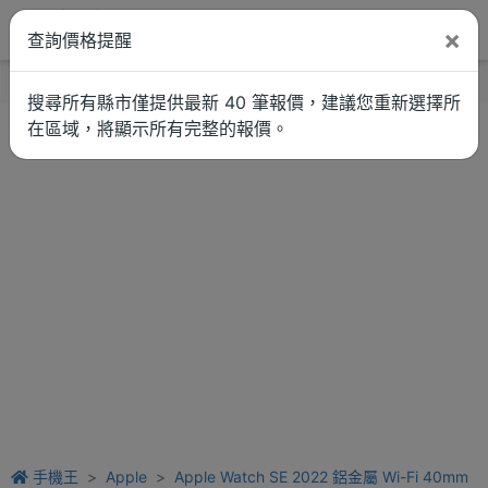
×
查詢價格提醒
找品牌
新聞
車拚
維修估價
搜尋所有縣市僅提供最新 40 筆報價，建議您重新選擇所
在區域，將顯示所有完整的報價。
手機王
Apple
Apple Watch SE 2022 鋁金屬 Wi-Fi 40mm