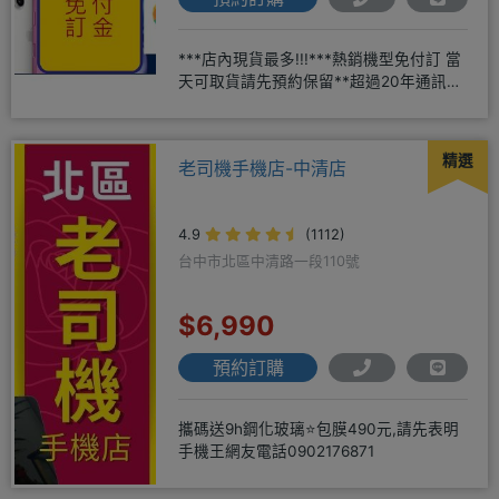
***店內現貨最多!!!***熱銷機型免付訂 當
天可取貨請先預約保留**超過20年通訊經
驗2001年起
精選
老司機手機店-中清店
4.9
(1112)
台中市北區中清路一段110號
$6,990
預約訂購
攜碼送9h鋼化玻璃⭐包膜490元,請先表明
手機王網友電話0902176871