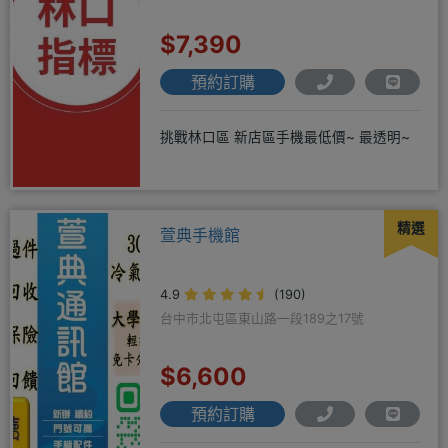
$7,390
預約訂購
挑戰林口區 新店區手機最低價~ 最透明~
精選
萱典手機館
4.9
(190)
台中市北屯區東山路一段189之17號
$6,600
預約訂購