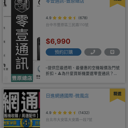
零壹通訊-豐原總店
4.9
(678)
台中市豐原區三民路110號
$6,990
預約訂購
–提供您最透明、最優惠的空機報價及門號
折扣。🔺為什麼買新機要選零壹通訊？
◎APPLE授權經銷商、SAM
精選
日進網通國際-微風店
4.9
(1432)
台北市大安區大安路一段7號