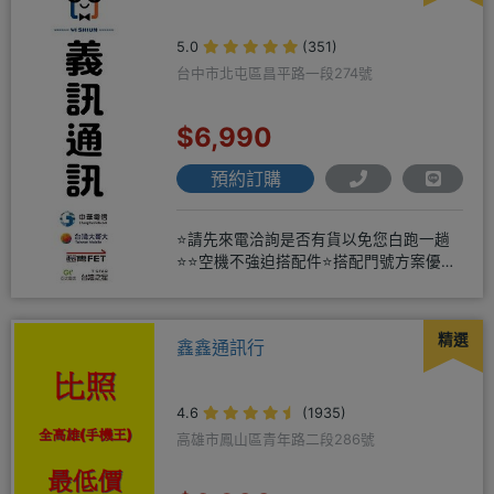
5.0
(351)
台中市北屯區昌平路一段274號
$6,990
預約訂購
⭐請先來電洽詢是否有貨以免您白跑一趟
⭐⭐空機不強迫搭配件⭐搭配門號方案優惠
更多⭐⭐手機加購滿版玻璃貼+
精選
鑫鑫通訊行
4.6
(1935)
高雄市鳳山區青年路二段286號