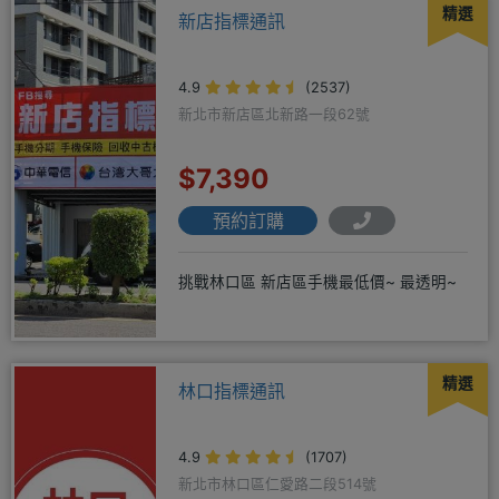
精選
新店指標通訊
4.9
(2537)
新北市新店區北新路一段62號
$7,390
預約訂購
挑戰林口區 新店區手機最低價~ 最透明~
精選
林口指標通訊
4.9
(1707)
新北市林口區仁愛路二段514號