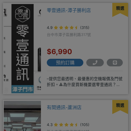
精選
零壹通訊-潭子勝利店
4.9
(315)
台中市潭子區勝利路317號
$6,990
預約訂購
–提供您最透明、最優惠的空機報價及門號
折扣。🔺為什麼買新機要選零壹通訊？
◎APPLE授權經銷商、SAM
精選
有間通訊-蘆洲店
4.3
(105)