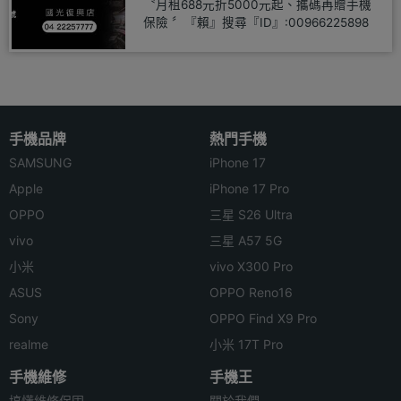
〝月租688元折5000元起、攜碼再贈手機
保險 〞『賴』搜尋『ID』:00966225898
手機品牌
熱門手機
SAMSUNG
iPhone 17
Apple
iPhone 17 Pro
OPPO
三星 S26 Ultra
vivo
三星 A57 5G
小米
vivo X300 Pro
ASUS
OPPO Reno16
Sony
OPPO Find X9 Pro
realme
小米 17T Pro
手機維修
手機王
搞懂維修保固
關於我們