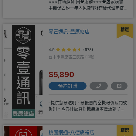
⭐⭐⭐在地經營 用❤️服務⭐⭐⭐❤️店家購買
手機保固約一年內免費"送修"給代理商搭
配門號再享高額折扣，
精選
零壹通訊-豐原總店
4.9
(678)
台中市豐原區三民路110號
$5,890
預約訂購
–提供您最透明、最優惠的空機報價及門號
折扣。🔺為什麼買新機要選零壹通訊？
◎APPLE授權經銷商、SAM
精選
桃園網通-八德廣福店