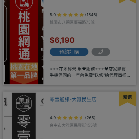
5.0
(1546)
桃園市八德區廣福路73號
$6,190
預約訂購
⭐⭐⭐在地經營 用❤️服務⭐⭐⭐❤️店家購買
手機保固約一年內免費"送修"給代理商搭
配門號再享高額折扣，
精選
零壹通訊-大雅民生店
4.9
(265)
台中市大雅區民興街155號