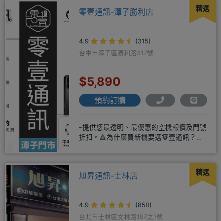
精選
零壹通訊-潭子勝利店
4.9
(315)
台中市潭子區勝利路317號
$5,890
預約訂購
–提供您最透明、最優惠的空機報價及門號
折扣。🔺為什麼買新機要選零壹通訊？
◎APPLE授權經銷商、SAM
精選
旭昇通訊-士林店
4.9
(850)
台北市士林區文林路197之1號