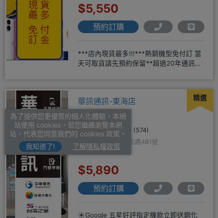
$5,550
預約訂購
***店內現貨最多!!!***熱銷機型免付訂 當
天可取貨請先預約保留**超過20年通訊經
驗2001年起
精選
華訊通訊-東海店
為了提供您更優質的個人化體驗，本網
站使用 cookies，若您繼續瀏覽本網
5.0
(574)
站，代表您同意我們的 cookies 政策。
台中市龍井區遊園北路481號
我知道了!
了解隱私權政策
$5,890
預約訂購
☀️Google 五星好評指定機款立即送鋼化