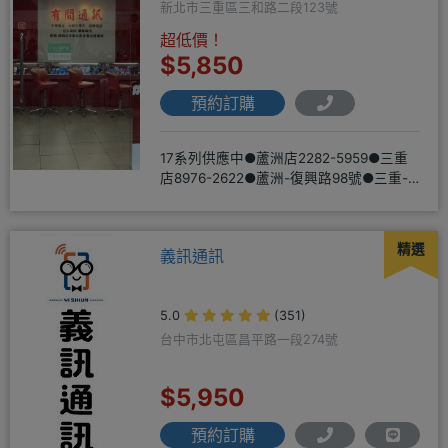
新北市三重區三和路二段123號
超低價！
$5,850
預約訂購
17系列供應中●蘆洲店2282-5959●三重
店8976-2622●蘆洲-復興路98號●三重-
三和路二
精選
義訊通訊
5.0
(351)
台中市北屯區昌平路一段274號
$5,950
預約訂購