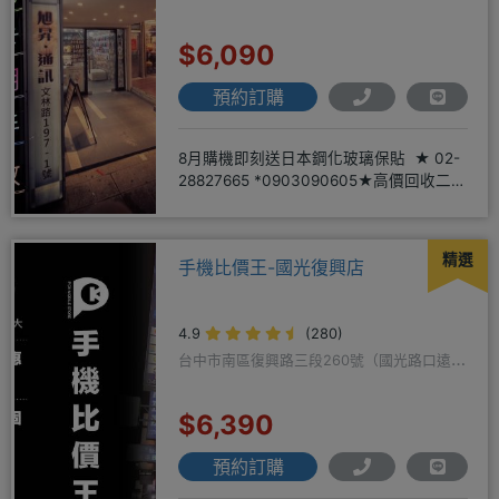
$6,090
預約訂購
8月購機即刻送日本鋼化玻璃保貼 ★ 02-
28827665 *0903090605★高價回收二手
機
精選
手機比價王-國光復興店
4.9
(280)
台中市南區復興路三段260號（國光路口遠傳
隔壁）
$6,390
預約訂購