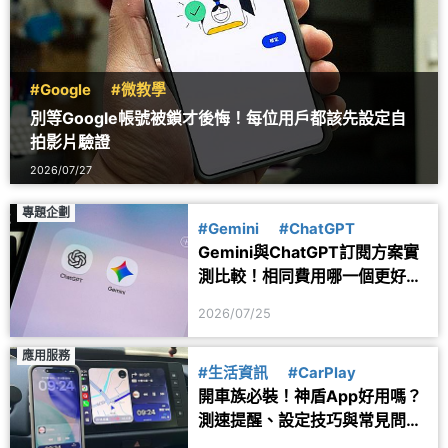
#Google
#微教學
別等Google帳號被鎖才後悔！每位用戶都該先設定自
拍影片驗證
2026/07/27
專題企劃
#Gemini
#ChatGPT
Gemini與ChatGPT訂閱方案實
測比較！相同費用哪一個更好
用？
2026/07/25
應用服務
#生活資訊
#CarPlay
開車族必裝！神盾App好用嗎？
測速提醒、設定技巧與常見問題
一次看