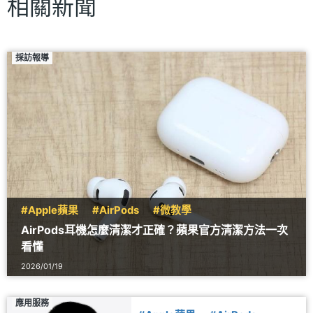
相關新聞
採訪報導
#Apple蘋果
#AirPods
#微教學
AirPods耳機怎麼清潔才正確？蘋果官方清潔方法一次
看懂
2026/01/19
應用服務