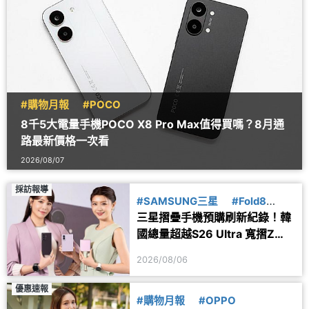
#購物月報
#POCO
8千5大電量手機POCO X8 Pro Max值得買嗎？8月通
路最新價格一次看
2026/08/07
採訪報導
#SAMSUNG三星
#Fold8
三星摺疊手機預購刷新紀錄！韓
#Flip8
國總量超越S26 Ultra 寬摺Z
Fold8最熱賣
2026/08/06
優惠速報
#購物月報
#OPPO