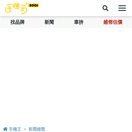
找品牌
新聞
車拚
維修估價
手機王
新聞總覽