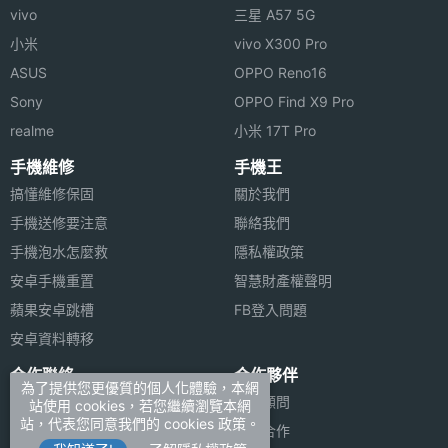
vivo
三星 A57 5G
小米
vivo X300 Pro
ASUS
OPPO Reno16
Sony
OPPO Find X9 Pro
realme
小米 17T Pro
手機維修
手機王
搞懂維修保固
關於我們
手機送修要注意
聯絡我們
手機泡水怎麼救
隱私權政策
安卓手機重置
智慧財產權聲明
蘋果安卓跳槽
FB登入問題
安卓資料轉移
合作聯絡
合作夥伴
為了提供您更優質的個人化體驗，本網
廣告刊登
法律顧問
站使用 cookies，若您繼續瀏覽本網
站，代表您同意我們的 cookies 政策。
加入商店報價
媒體合作