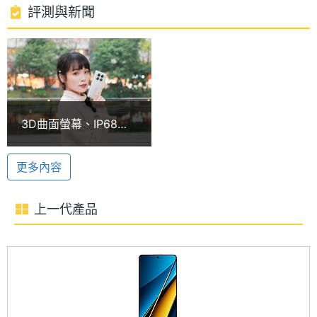
聯發科天璣 7300-Ultra
處理器
8
評測與新聞
POCO X7 運行 Android 14 作業系統、 Xiaomi
核心數
HyperOS 操作介面，搭載聯發科天璣 7300-Ultra 八
圖形處
Mali G615 MC2
核心處理器，提供 8GB RAM / 256GB ROM、 12GB
理器
RAM / 512GB ROM，具備 5G + 5G 雙卡雙待、Wi-Fi
RAM記
12 GB, 8 GB
6、藍牙 5.4、NFC、紅外線遙控器； 並使用
3D曲面螢幕、IP68防
憶體
13780mm² 大面積石墨與石墨烯散熱板，有效散熱並
水 POCO X7 5G手機
開箱跑分、相機評測一
保持穩定性。續航方面，配備 5,110mAh 電量，支援
記憶體
LPDDR4X
更多內容
次看
格式
45W 快充，擁有智慧充電引擎，改善耗電量以及延長
電池壽命。
上一代產品
ROM儲
256 GB, 512 GB
存空間
5,000 萬畫素主鏡頭
儲存空
UFS2.2
POCO X7 後置 5,000 萬畫素主鏡頭 + 800 萬畫素超
間格式
廣角鏡頭 + 200 萬畫素微距鏡頭，主鏡頭具備 SONY