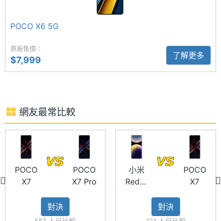
IMX882 感光元件，以及 OIS 和 EIS 雙重防手震，搭
電池容
5110 mAh
量
配支援 RAW 演算法 POCO 成像引擎與 AI 演算法，提
POCO X6 5G
供 46mm 焦距的 2 倍半身人像模式。其他方面，擁有
顯示螢幕
AI 智慧擴圖、AI 魔法消除 Pro、AI 智慧成片等 AI 功
原廠售價：
了解更多
$7,999
主螢幕
6.67 inch
能，和 Live Photo 動態照片。前鏡頭支援具備自動
尺寸
0.8 倍變焦調整，多人自拍更方便。
主螢幕
2712x1220 pixels
解析度
網友最常比較
主螢幕
3000 nits
最大亮
POCO X7 功能特色
度
◎ 5G + 5G 雙卡雙待
POCO
POCO
小米
POCO
X7
X7 Pro
Redmi
X7
主螢幕
CrystalRes AMOLED
◎ Android 14 作業系統、 Xiaomi HyperOS 操作介
Note 14
材質
面
Pro 5G
對決
對決
◎ 6.67 吋 2,712 x 1,220pixels 解析度 CrystalRes
主螢幕
Gorilla Glass Victus 2