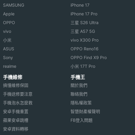
主相機
CMOS
SAMSUNG
iPhone 17
感光元
Apple
iPhone 17 Pro
件
OPPO
三星 S26 Ultra
vivo
三星 A57 5G
主相機
1.5
光圈F
小米
vivo X300 Pro
ASUS
OPPO Reno16
主相機
Yes
Sony
OPPO Find X9 Pro
LED補
realme
小米 17T Pro
光燈
手機維修
手機王
主相機
Yes
搞懂維修保固
關於我們
自動對
手機送修要注意
聯絡我們
焦
手機泡水怎麼救
隱私權政策
安卓手機重置
智慧財產權聲明
主相機
Yes
光學防
蘋果安卓跳槽
FB登入問題
手震
安卓資料轉移