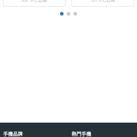
557 人已比較
131 人已比較
耐用性
1.5K AMOLED 螢幕（120Hz 螢幕更新率）
◎ 聯發科天璣 7300-Ultra 八核心處理器
主螢幕
120 Hz
◎ 8GB RAM / 256GB ROM、 12GB RAM / 512GB
更新率
ROM
主螢幕
480 Hz
◎ 前置 2,000 萬畫素自拍鏡頭
觸控採
◎ 後置 5,000 萬畫素主鏡頭 + 800 萬畫素超廣角鏡
樣率
頭 + 200 萬畫素微距鏡頭
◎ Wi-Fi 6、藍牙 5.4、NFC、紅外線遙控器
◎ 光學螢幕下指紋辨識、臉部辨識
◎ 配備 5,110mAh 電量
相機規格
◎ 採用 USB Type-C 規格，支援 45W 快充
◎ IP68 防塵防水等級
主相機
5000 萬畫素
畫素
※本文為 SOGI 手機王版權所有，未經授權不得轉載使用※
手機品牌
熱門手機