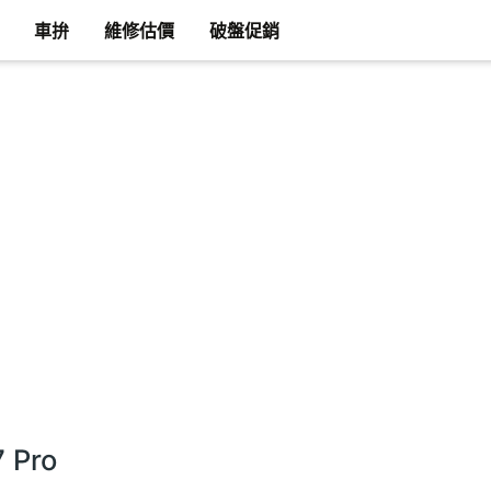
車拚
維修估價
破盤促銷
 Pro