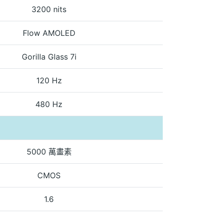
3200 nits
Flow AMOLED
Gorilla Glass 7i
120 Hz
480 Hz
5000 萬畫素
CMOS
1.6