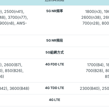
), 2500(n41),
5G NR頻率
1800(n3), 19
48), 3700(n77),
2600(n38), 260
 900(n8), AWS-
700(n28), 800
5G NR頻段
5G組網方式
), 2600(B7),
4G FDD LTE
1700(B4), 1
), 850(B26),
700(B28), 8
66)
85
B42), 3600(B48)
4G TDD LTE
2300(B40), 250
4G LTE