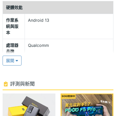
硬體效能
LiquidCool 水冷技術 2.0
作業系
Android 13
POCO F5 Pro 512GB 機身採用玻璃背面與金屬
統與版
DECO 邊框設計，右側設有與指紋辨識器整合的電源
本
鍵，搭配 LiquidCool 水冷技術 2.0 與 FEAS 2.2 穩定
處理器
Qualcomm
技術，除了帶來優秀的遊戲體驗，還能維持低溫且穩
品牌
定的效能表現。具備立體聲雙喇叭、 X 軸線性馬達，
展開
支援 Dolby Atmos 音效以及螢幕指紋辨識，擁有
處理器
Snapdragon 8+ Gen 1
型號
IP53 防塵防水能力。
處理器
3+2.5+1.8 GHz
評測與新聞
高通驍龍 8+ Gen 1
時脈
POCO F5 Pro 512GB 搭載 Qualcomm Snapdragon
處理器
8
8+ Gen 1 八核心處理器，內建 12GB RAM + 256GB
核心數
ROM，支援 5G + 5G 雙卡雙待、動態記憶體擴充