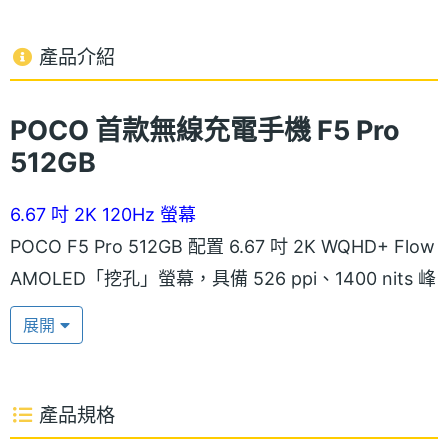
產品介紹
POCO 首款無線充電手機
F5 Pro
512GB
6.67 吋 2K 120Hz 螢幕
POCO F5 Pro 512GB 配置 6.67 吋 2K WQHD+ Flow
AMOLED「挖孔」螢幕，具備 526 ppi、1400 nits 峰
值亮度，最高可達 120Hz 螢幕更新率、480Hz 觸控
展開
採樣率，支援 DCI-P3 色域、680 億種色彩、1920Hz
高頻 PWM 調光、陽光螢幕、HDR10+、杜比視界、
Pro HDR 螢幕；正面覆蓋康寧大猩猩第五代玻璃，強
產品規格
化螢幕保護力。