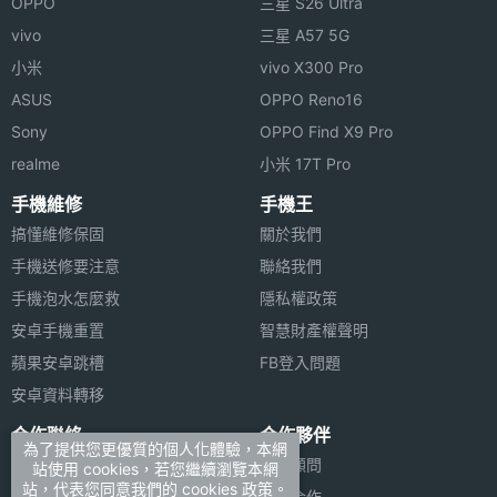
OPPO
三星 S26 Ultra
◎ Wi-Fi 6、藍牙 5.3、NFC
主螢幕
120 Hz
vivo
三星 A57 5G
◎ 人臉解鎖、螢幕指紋辨識
更新率
小米
vivo X300 Pro
◎ IP53 防塵防水
ASUS
OPPO Reno16
主螢幕
480 Hz
◎ 配備 5,160mAh 電池
觸控採
Sony
OPPO Find X9 Pro
◎ 採用 USB Type-C 規格，支援 67W 超快速充電、
樣率
realme
小米 17T Pro
30W 無線快充
手機維修
手機王
搞懂維修保固
關於我們
※本文為 SOGI 手機王版權所有，未經授權不得轉載使用※
手機送修要注意
聯絡我們
手機泡水怎麼救
隱私權政策
相機規格
安卓手機重置
智慧財產權聲明
蘋果安卓跳槽
FB登入問題
主相機
6400 萬畫素
安卓資料轉移
畫素
合作聯絡
合作夥伴
為了提供您更優質的個人化體驗，本網
主相機
CMOS
廣告刊登
法律顧問
站使用 cookies，若您繼續瀏覽本網
感光元
站，代表您同意我們的 cookies 政策。
加入商店報價
媒體合作