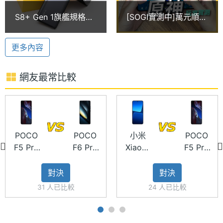
圖形處
Adreno
3.0，具備 Wi-Fi 6、藍牙 5.3、紅外線遙控功能。配
S8+ Gen 1旗艦規格超
[SOGI實測中]萬元順
理器
備 5,160mAh 電池，支援 67W 超級快充，僅需15分
值手機 POCO F5 Pro
跑？最超值的手遊專門
開箱跑分
機？POCO F5 Pro原
鐘即可將電量充至50%，且內建 30W 無線快充，最快
RAM記
12 GB
更多內容
神真實玩家測試！
憶體
僅需32分鐘即可將電量恢復至50%
網友最常比較
ROM儲
512 GB
6,400 萬三鏡頭主相機
存空間
POCO F5 Pro 512GB 後置三鏡頭主相機，分別為
電池容
5160 mAh
6,400 萬畫素主相機 + 800 萬畫素 120 度超廣角鏡頭
量
POCO
POCO
小米
POCO
+ 200 萬畫素微距鏡頭，支援 OIS 光學防手震、EIS
F5 Pro
F6 Pro
Xiaomi
F5 Pro
數位防手震、4K 錄影、動態拍攝、動態追蹤對焦、
顯示螢幕
512GB
512GB
13
512GB
P3 寬廣色域，內建膠卷濾鏡相機，讓你輕鬆拍出復古
對決
對決
主螢幕
6.67 inch
相片。前置 1,600 萬畫素自拍鏡頭，支援 AI 臉部辨識
31 人已比較
24 人已比較
尺寸
功能。
主螢幕
3200x1400 pixels