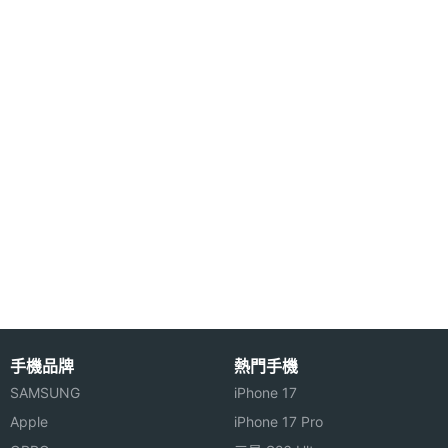
解析度
主螢幕
524 ppi
像素密
POCO F5 Pro 512GB 功能特色
度
◎ 5G + 5G 雙卡雙待
主螢幕
1440 nits
◎ Android 13 作業系統、MIUI 14 for POCO 操作介
最大亮
面
度
◎ 6.67 吋 3,200 x 1,440pixels 解析度 2K AMOLED
主螢幕
AMOLED
螢幕（120Hz 螢幕更新率）
材質
◎ Qualcomm Snapdragon 8+ Gen 1 八核心處理器
主螢幕
Gorilla Glass 5
◎ 12GB RAM / 256GB ROM
耐用性
◎ 前置 1,600 萬畫素鏡頭
手機品牌
熱門手機
◎ 後置 6,400 萬畫素 + 800 萬畫素超廣角 + 200 萬
SAMSUNG
iPhone 17
主螢幕
Yes
畫素微距鏡頭
觸控
Apple
iPhone 17 Pro