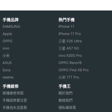
手機品牌
熱門手機
SAMSUNG
iPhone 17
Apple
iPhone 17 Pro
OPPO
三星 S26 Ultra
vivo
三星 A57 5G
小米
vivo X300 Pro
ASUS
OPPO Reno16
Sony
OPPO Find X9 Pro
realme
小米 17T Pro
手機維修
手機王
搞懂維修保固
關於我們
手機送修要注意
聯絡我們
手機泡水怎麼救
隱私權政策