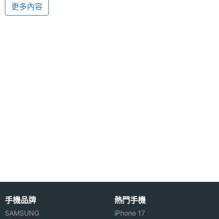
件
更多內容
◎ 支援 RS-MMC 記憶卡擴充
相機功
閃光燈 / 補光燈
能
DNET DA792+ 將於 2006 年第二季在台灣上市，以
上規格僅供參考，手機王隨時補充最新資料。
※本文為 SOGI 手機王版權所有，未經授權不得轉載使用※
硬體效能
ROM儲
64 MB
存空間
記憶卡
RS-MMC
電池容
700 mAh(毫安培)
手機品牌
熱門手機
量
SAMSUNG
iPhone 17