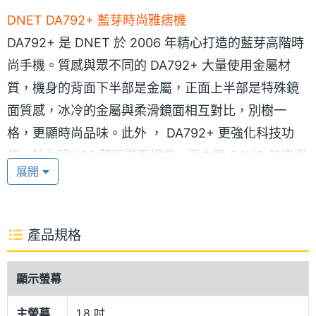
DNET DA792+ 藍芽時尚雅痞機
DA792+ 是 DNET 於 2006 年精心打造的藍芽高階時
尚手機。質感與眾不同的 DA792+ 大量使用金屬材
質，機身的背面下半部是金屬，正面上半部是特殊鏡
面質感，冰冷的金屬與柔滑鏡面相互對比，別樹一
格，更顯時尚品味。此外 ， DA792+ 更強化科技功
能，除內建 130 萬高畫素相機、更內建 64MB 的空間
展開
可以支援多種多媒體檔案格式外，同時具備超強藍芽
功能，搭配藍芽耳機使用，不僅時髦前衛，開車時也
可輕鬆講電話，不遺漏任何商機。同時內建的 FM
產品規格
Radio 收音機，可儲存 20 組喜愛的頻道，是聆聽音
樂/新聞/股票或學英文不可或缺的好幫手，擁有
顯示螢幕
DA792+ 就是品味的象徵。
主螢幕
1.8 吋