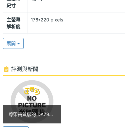
尺寸
DNET DA792+ 功能特色:
◎ 直立式造型設計
主螢幕
176*220 pixels
◎ 大量金屬材質打造
解析度
◎ 支援 GSM 900/1800 雙頻網路
主螢幕
TFT
展開
◎ 1.8 吋 26 萬色 TFT LCD
材質
◎ 螢幕解析度為 176x220 pixels
主螢幕
26 萬色
◎ 130 萬畫素 CMOS 相機
色彩
評測與新聞
◎ 支援 MPEG4 影片播放
◎ 支援 64 和弦鈴聲
相機規格
◎ 支援 FM Radio
主相機
130 萬畫素
◎ 支援計算機、行事曆、鬧鐘
畫素
◎ 支援 USB 傳輸
尊榮高質感的 DA792+
主相機
CMOS
◎ 支援藍芽傳輸
與搖滾台風的
感光元
◎ 內建 64MB 動態記憶體
DJ500！