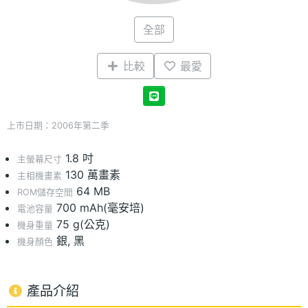
全部
比較
最愛
上市日期：2006年第二季
1.8 吋
主螢幕尺寸
130 萬畫素
主相機畫素
64 MB
ROM儲存空間
700 mAh(毫安培)
電池容量
75 g(公克)
機身重量
銀, 黑
機身顏色
產品介紹