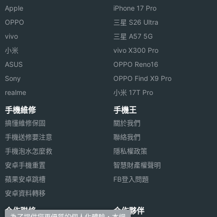
Apple
iPhone 17 Pro
最大通
4 HR(小時)
OPPO
三星 S26 Ultra
話時間
vivo
三星 A57 5G
最大待
6 天
小米
vivo X300 Pro
機時間
ASUS
OPPO Reno16
Sony
OPPO Find X9 Pro
機體規格
realme
小米 17T Pro
機身長
103 mm(公厘)
手機維修
手機王
度
搞懂維修保固
關於我們
手機送修要注意
聯絡我們
機身寬
43 mm(公厘)
手機泡水怎麼救
隱私權政策
度
安卓手機重置
智慧財產權聲明
機身厚
18 mm(公厘)
蘋果安卓跳槽
FB登入問題
度
安卓資料轉移
合作聯絡
合作夥伴
機身重
75 g(公克)
為了提供您更優質的個人化體驗，本網