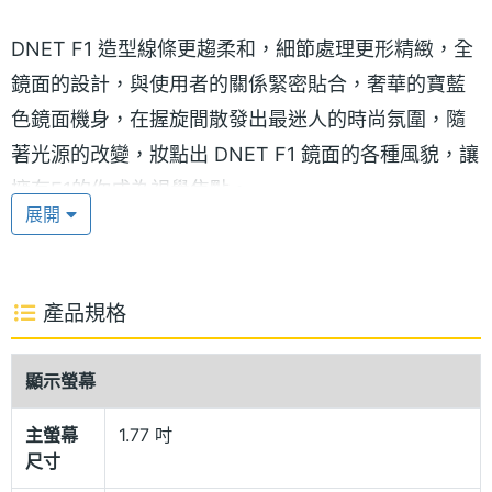
DNET F1 造型線條更趨柔和，細節處理更形精緻，全
鏡面的設計，與使用者的關係緊密貼合，奢華的寶藍
色鏡面機身，在握旋間散發出最迷人的時尚氛圍，隨
著光源的改變，妝點出 DNET F1 鏡面的各種風貌，讓
擁有F1的你成為視覺焦點。
展開
經典滑蓋設計、滑出你視野
配備單手即可順暢進行滑蓋操作的結構，使用相當順
產品規格
手，搭配高彩度的主螢幕顯示，以及 130萬 CMOS 數
位變焦鏡頭，而且內建許多拍攝模式，包括影片、大
顯示螢幕
頭貼、連拍等功能，其他諸如白平衡可選擇自動、太
陽光、鎢絲燈以及曝光補償、夜拍模式等所有功能一
主螢幕
1.77 吋
尺寸
應具全，強大的影音同步錄影功能，還可選擇錄影時