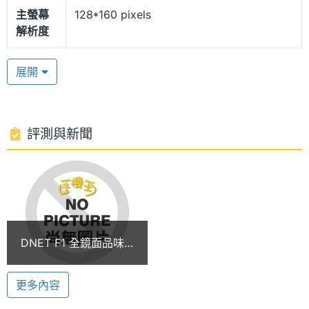
間、檔案大小、是否錄音以及影片壓縮格式等，讓你
主螢幕
128*160 pixels
在使用時功能時，能輕鬆拍出超水準作品。
解析度
主螢幕
TFT
展開
美學與實用並行
材質
越是實用的物品越是與美學無關嗎？那可不！DNET
主螢幕
26 萬色
F1 擁有符合個人化需求的自由選單設定，以及精心規
色彩
評測與新聞
劃的計算機、匯率換算、單位換算、自由設定每日 /
每週行事記事等功能，讓手機成為個人專屬的行動秘
相機規格
書。
主相機
130 萬畫素
畫素
強大軟體支援
DNET F1 全鏡面品味
主相機
CMOS
DNET F1 同時擁有MP3及MPET4播放功能，讓你旅
上市
感光元
行、通勤不無聊，支援Micro SD記憶卡，讓音樂、影
件
更多內容
片帶著走，搭配錄影拍照功能，可隨心所欲記錄歡樂