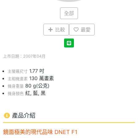
全部
比較
最愛
上市日期：2007年04月
1.77 吋
主螢幕尺寸
130 萬畫素
主相機畫素
80 g(公克)
機身重量
紅, 藍, 黑
機身顏色
產品介紹
鏡面極美的現代品味 DNET F1