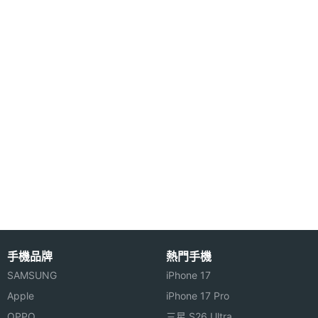
時刻，不用擔心精彩畫面稍縱即逝，其他如64和絃鈴
聲、錄音功能、鈴聲編輯、可存300組手機電話簿等
功能，讓你一機在手不僅實用方便，更加樂趣無窮。
硬體效能
DNET F1 功能特色:
記憶卡
microSD(TF)
◎ 滑蓋鏡面設計
◎ GSM 900 / 1800
最大通
4 HR(小時)
話時間
◎ 內建 130 萬畫素相機
◎ 支援 1.77 吋 26 萬色 TFT LCD
最大待
6.25 天
◎ 可支援 microSD 記憶卡擴充
機時間
◎ 支援 MP3 音樂播放
機體規格
手機品牌
熱門手機
◎ 支援 3GP、MP4 影片格式播放
SAMSUNG
iPhone 17
◎ 支援 GPRS / WAP
機身長
102.5 mm(公厘)
Apple
iPhone 17 Pro
◎ 支援撥出字體加大設計
度
OPPO
三星 S26 Ultra