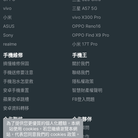
vivo
三星 A57 5G
機身寬
42.5 mm(公厘)
※本文為 SOGI 手機王版權所有，未經授權不得轉載使用※
度
小米
vivo X300 Pro
ASUS
OPPO Reno16
機身厚
15.5 mm(公厘)
Sony
OPPO Find X9 Pro
度
realme
小米 17T Pro
機身重
80 g(公克)
手機維修
手機王
量
搞懂維修保固
關於我們
手機送修要注意
聯絡我們
機身顏
紅, 藍, 黑
手機泡水怎麼救
隱私權政策
色
安卓手機重置
智慧財產權聲明
機身設
吊飾孔, 滑蓋式, 隱藏式天線
蘋果安卓跳槽
FB登入問題
計
安卓資料轉移
合作聯絡
合作夥伴
多媒體資訊
為了提供您更優質的個人化體驗，本網
廣告刊登
法律顧問
站使用 cookies，若您繼續瀏覽本網
站，代表您同意我們的 cookies 政策。
加入商店報價
媒體合作
音樂播
MP3