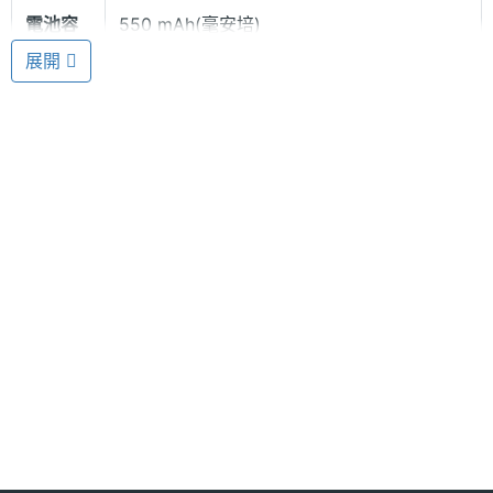
電池容
550 mAh(毫安培)
量
展開