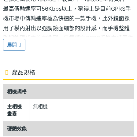
最高傳輸速率可56Kbps以上，稱得上是目前GPRS手
機市場中傳輸速率極為快速的一款手機，此外鏡面採
用了模內射出以強調鏡面細部的設計感，而手機整體
則採後現代主義的造型、目標鎖定GPRS手機中低價位
展開
的市場，讓想要換GPRS手機的消費者有更好的選擇。
※本文為 SOGI 手機王版權所有，未經授權不得轉載使用※
產品規格
相機規格
主相機
無相機
畫素
硬體效能