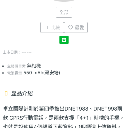
全部
比較
最愛
上市日期：------
無相機
主相機畫素
550 mAh(毫安培)
電池容量
產品介紹
卓立國際計劃於第四季推出DNET988、DNET998兩
款 GPRS行動電話，是兩款支援「4+1」時槽的手機，
也就是說使用4個頻道下載資料，1個頻道上傳資料，